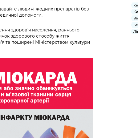
Ке
давайте людині жодних препаратів без
Ки
медичної допомоги.
Ва
Бе
нення здоров’я населення, раннього
Лі
ичок здорового способу життя
’я та поширені Міністерством культури