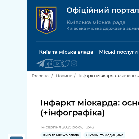
Офіційний портал
Київська міська рада
Київська міська державна адмін
Київ та міська влада
Міські послуги
Інфаркт міокарда: основні си
Головна
Новини
Київський міський голова
Будинок 
послуги
Інфаркт міокарда: осно
Київська міська рада
(+інфографіка)
Пільги, су
Про Київ
соціальн
14 серпня 2025 року, 16:43
Керівництво КМДА
Паспорт, 
Київ та міська влада
Лікарні та медицина