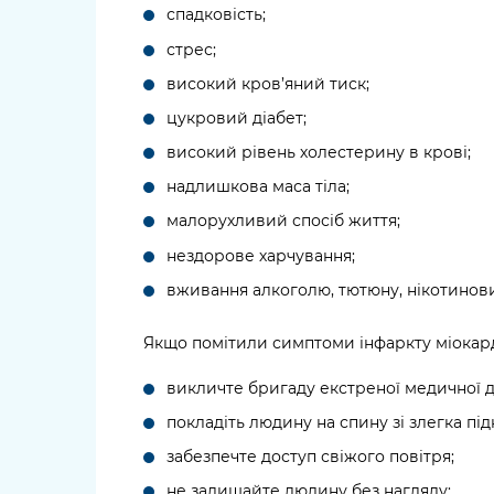
спадковість;
стрес;
високий кров’яний тиск;
цукровий діабет;
високий рівень холестерину в крові;
надлишкова маса тіла;
малорухливий спосіб життя;
нездорове харчування;
вживання алкоголю, тютюну, нікотинови
Якщо помітили симптоми інфаркту міокар
викличте бригаду екстреної медичної 
покладіть людину на спину зі злегка пі
забезпечте доступ свіжого повітря;
не залишайте людину без нагляду;