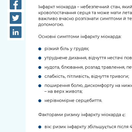
довідки
Інфаркт міокарда – небезпечний стан, як
Структура
кровопостачання серця та може мати лета
Лікарні 
важливо вчасно розпізнати симптоми й т
Рішення та розпорядження
допомогою.
Освіта та
Проєкти розпоряджень, що
заклади
Основні симптоми інфаркту міокарда:
перебувають на погодженні
КМВА
Дороги, 
різкий біль у грудях;
парковки
утруднене дихання, відчуття нестачі пов
Навколи
нудота, блювання, розлад травлення, печ
середови
слабкість, пітливість, відчуття тривоги;
поширення болю, дискомфорту на нижню 
– на верх живота;
нерівномірне серцебиття.
Факторами ризику інфаркту міокарда є:
вік: ризик інфаркту збільшується після 45