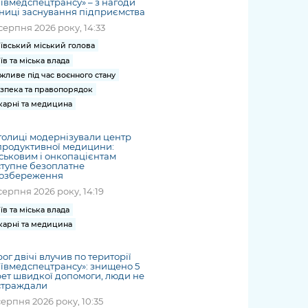
ївмедспецтрансу» – з нагоди
ниці заснування підприємства
серпня 2026 року, 14:33
ївський міський голова
їв та міська влада
жливе під час воєнного стану
зпека та правопорядок
карні та медицина
толиці модернізували центр
продуктивної медицини:
ськовим і онкопацієнтам
тупне безоплатне
іозбереження
серпня 2026 року, 14:19
їв та міська влада
карні та медицина
ог двічі влучив по території
ївмедспецтрансу»: знищено 5
ет швидкої допомоги, люди не
страждали
серпня 2026 року, 10:35