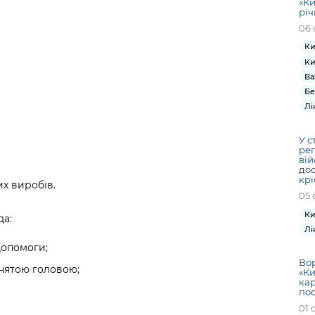
«Ки
річ
06 
Ки
Ки
Ва
Бе
Лі
У с
ре
вій
дос
кр
х виробів.
05 
Ки
да:
Лі
допомоги;
Вор
днятою головою;
«Ки
кар
по
01 