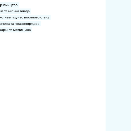
рівництво
їв та міська влада
жливе під час воєнного стану
зпека та правопорядок
карні та медицина