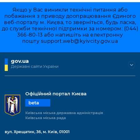
Якщо у Вас виникли технічні питання або
побажання з приводу доопрацювання Єдиного
веб-порталу м. Києва, то зверніться, будь ласка,
до служби технічної підтримки за номером: (044)
366-80-13 або напишіть на електронну
пошту
support.web@kyivcity.gov.ua
gov.ua
Державні сайти України
Офіційний портал Києва
beta
Київська міська державна адміністрація
Київська міська рада
вул. Хрещатик, 36, м. Київ, 01001