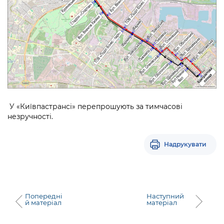
У «Київпастрансі» перепрошують за тимчасові
незручності.
Надрукувати
Попередні
Наступний
й матеріал
матеріал