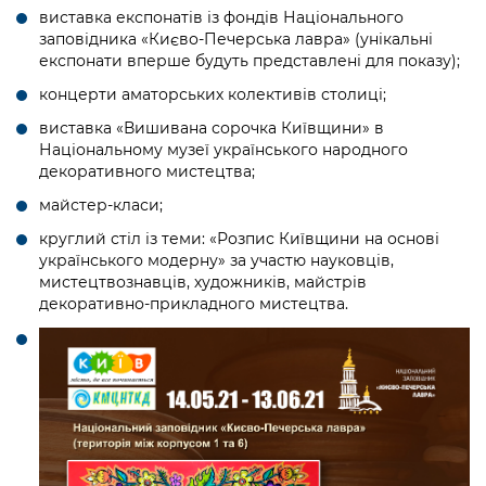
Підприємства, установи, організації
Уряд» – місцевий рівень»
виставка експонатів із фондів Національного
Про відкриті дані
Портал Захисників та Захисниць
заповідника «Києво-Печерська лавра» (унікальні
Kyiv International Relations
експонати вперше будуть представлені для показу);
Важливе під час воєнного стану
Портал даних Києва
Безбар'єрність
концерти аматорських колективів столиці;
Річні звіти
Публічні дашборди
Портал послуг
виставка «Вишивана сорочка Київщини» в
Гендерна політика
Національному музеї українського народного
Міський застосунок Київ Цифровий
декоративного мистецтва;
Безбар'єрність
майстер-класи;
Важливе під час воєнного стану
Київська міська військова адміністрація
круглий стіл із теми: «Розпис Київщини на основі
українського модерну» за участю науковців,
мистецтвознавців, художників, майстрів
декоративно-прикладного мистецтва.