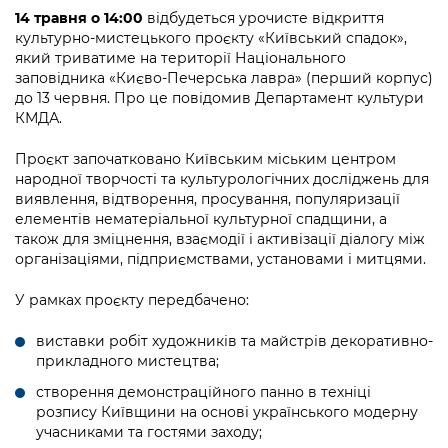
інформації
Рішення та розпорядження
Освіта та навчальні заклади
Громадська експертиза
14 травня о 14:00
відбудеться урочисте відкриття
Медіагалерея
культурно-мистецького проєкту «Київський спадок»,
Інформація з обмеженим доступом
Портал Послуг
Проєкти розпоряджень, що
Дороги, транспорт та парковки
який триватиме на території Національного
Громадський бюджет
Підписатися на новини та анонси від
перебувають на погодженні КМВА
заповідника «Києво-Печерська лавра» (перший корпус)
Подати запит онлайн
КМДА / Subscribe to announcements
до 13 червня. Про це повідомив Департамент культури
Навколишнє середовище міста
Консультації з громадськістю
from the KCSA
Рішення Київради
КМДА.
Проекти нормативно-правових та
Містобудування та земельні ділянки
Громадська рада
інших актів
Порядок акредитації медіа /
Проєкт започатковано Київським міським центром
Контактна інформація
Accreditation process
народної творчості та культурологічних досліджень для
Культура, спорт, дозвілля
Петиції
Нормативна база
виявлення, відтворення, просування, популяризації
Графік роботи та прийому громадян
Подати журналістський запит /
елементів нематеріальної культурної спадщини, а
Бізнес та ліцензування
Відкритий бюджет
Питання і відповіді про публічну
Submitting a media request
також для зміцнення, взаємодії і активізації діалогу між
Вакансії
інформацію
організаціями, підприємствами, установами і митцями.
Фінанси та бюджет
Контактний центр
Зйомки в лікарнях в умовах воєнного
Статистика
Порядок оскарження рішень, дій чи
У рамках проєкту передбачено:
стану / Rules for media coverage of
Безпека та правопорядок
Допомога учасникам АТО
бездіяльності розпорядників інформації
hospitals at work under martial law
Звернення громадян
виставки робіт художників та майстрів декоративно-
Ритуальні послуги
Рада з питань внутрішньо переміщених
Звіти про опрацювання запитів на
прикладного мистецтва;
Контакти для медіа / Contacts for mass
Регуляторна діяльність
осіб при Київській міській військовій
публічну інформацію
media
створення демонстраційного панно в техніці
Іноземцям / For foreigners
адміністрації
Промисловість і наука Києва
розпису Київщини на основі українського модерну
Інформація для споживачів
учасниками та гостями заходу;
Пам'ятки культурної спадщини
«Ініціатива «Партнерство «Відкритий