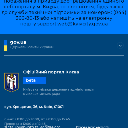
побажання з приводу доопрацювання Єдиного
веб-порталу м. Києва, то зверніться, будь ласка,
до служби технічної підтримки за номером: (044)
366-80-13 або напишіть на електронну
пошту
support.web@kyivcity.gov.ua
gov.ua
Державні сайти України
Офіційний портал Києва
beta
Київська міська державна адміністрація
Київська міська рада
вул. Хрещатик, 36, м. Київ, 01001
пн-чт з 8:00 до 17:00, пт з 8:00 до 15:45
Перерва з 12:00 до 12:45
зі стаціонарного та мобільного
Громадськості