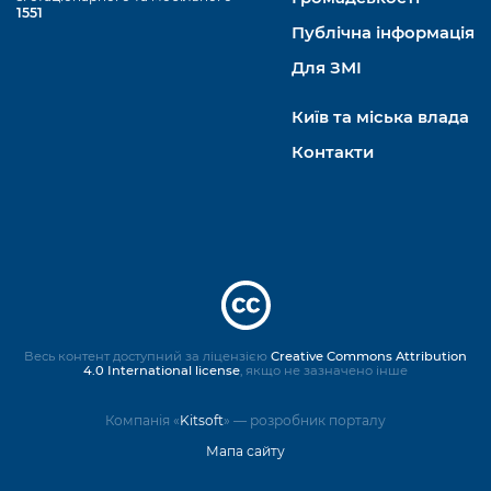
1551
Публічна інформація
Для ЗМІ
Київ та міська влада
Контакти
Весь контент доступний за ліцензією
Creative Commons Attribution
4.0 International license
, якщо не зазначено інше
Компанія «
Kitsoft
» — розробник порталу
Мапа сайту