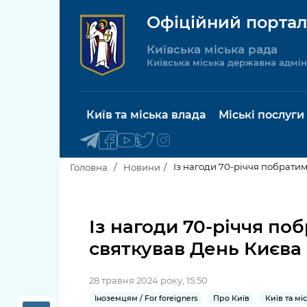
Офіційний портал
Київська міська рада
Київська міська державна адмін
Київ та міська влада
Міські послуги
Із нагоди 70-річчя побрати
Головна
Новини
Київський міський голова
Будинок 
послуги
Із нагоди 70-річчя по
Київська міська рада
святкував День Києва
Пільги, су
Про Київ
соціальн
28 травня 2024 року, 15:50
Керівництво КМДА
Паспорт, 
Іноземцям / For foreigners
Про Київ
Київ та мі