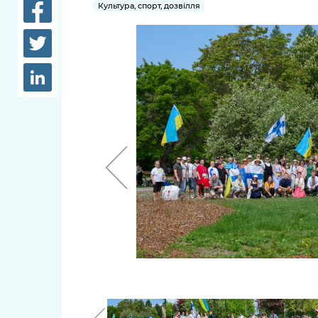
довідки
Культура, спорт, дозвілля
Структура
Лікарні 
Рішення та розпорядження
Освіта та
Проєкти розпоряджень, що
заклади
перебувають на погодженні
КМВА
Дороги, 
парковки
Навколи
середови