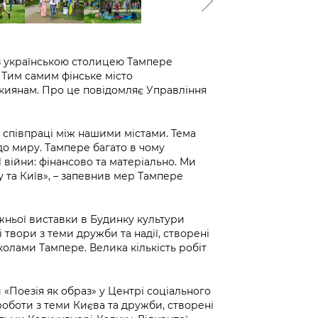
в з українською столицею Тампере
 Тим самим фінське місто
киянам. Про це повідомляє Управління
 співпраці між нашими містами. Тема
до миру. Тампере багато в чому
 війни: фінансово та матеріально. Ми
 та Київ», – запевнив мер Тампере
жньої виставки в Будинку культури
 твори з теми дружби та надії, створені
олами Тампере. Велика кількість робіт
 «Поезія як образ» у Центрі соціального
роботи з теми Києва та дружби, створені