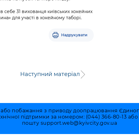
в себе 31 вихованця київських хокейних
ина» для участі в хокейному таборі.
Надрукувати
Наступний матеріал
 або побажання з приводу доопрацювання Єдиного 
ехнічної підтримки за номером: (044) 366-80-13 аб
пошту
support.web@kyivcity.gov.ua