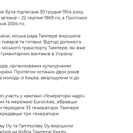
е була підписана 30 грудня 1954 року,
’язків – 22 серпня 1969-го, а Протокол
вня 2004-го.
аїни, міська рада Тампере вирішила
 товарів та готівки. Відтоді допомога
в міського транспорту Тампере, які вже
гуманітарних вантажів в Україну.
ходів, організованих культурними
аїні. Протягом останніх двох років
а молодь із Києва, запрошуючи їх до
 участь у кампанії «Генератори надії»,
 та мережею Eurocities, зібравши
ом передали 33 генератори. Тампере
передавши три генератори.
ckey Oy та Tamhockey Oy вирішили
итків на Кубок Тампере Києву.