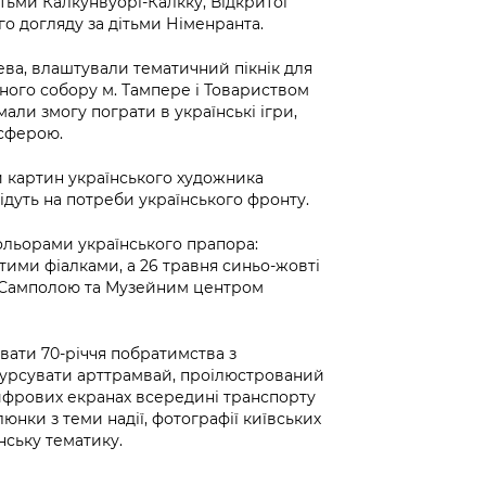
ітьми Калкунвуорі-Калкку, Відкритої
го догляду за дітьми Німенранта.
ева, влаштували тематичний пікнік для
ного собору м. Тампере і Товариством
 мали змогу пограти в українські ігри,
сферою.
ти картин українського художника
дуть на потреби українського фронту.
ольорами українського прапора:
тими фіалками, а 26 травня синьо-жовті
 Самполою та Музейним центром
вати 70-річчя побратимства з
 курсувати арттрамвай, проілюстрований
цифрових екранах всередині транспорту
юнки з теми надії, фотографії київських
нську тематику.