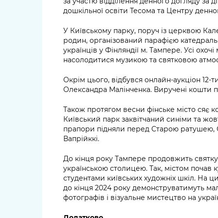
за участю відділення денного догляду за д
дошкільної освіти Тесома та Центру денно
У Київському парку, поруч із церквою Кал
родин, організований парафією катедраль
українців у Фінляндії м. Тампере. Усі охочі
насолодитися музикою та святковою атмо
Окрім цього, відбувся онлайн-аукціон 12-
Олександра Малінченка. Виручені кошти пі
Також протягом весни фінське місто сяє к
Київський парк заквітчаний синіми та жов
прапори підняли перед Старою ратушею,
Вапрійккі.
До кінця року Тампере продовжить святку
українською столицею. Так, містом почав
студентами київських художніх шкіл. На 
до кінця 2024 року демонструватимуть мал
фотографів і візуальне мистецтво на украї
Додатково.