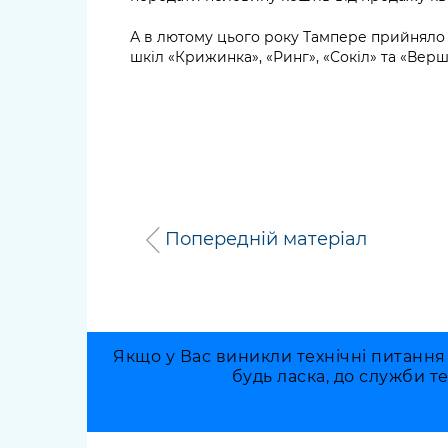
А в лютому цього року Тампере прийняло 
шкіл «Крижинка», «Ринг», «Сокіл» та «Верш
Попередній матеріал
Якщо у Вас виникли технічні питання
будь ласка, до служби т