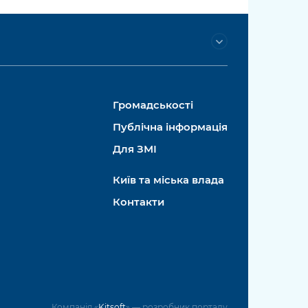
Громадськості
Публічна інформація
Для ЗМІ
Київ та міська влада
Контакти
Компанія «
Kitsoft
» — розробник порталу