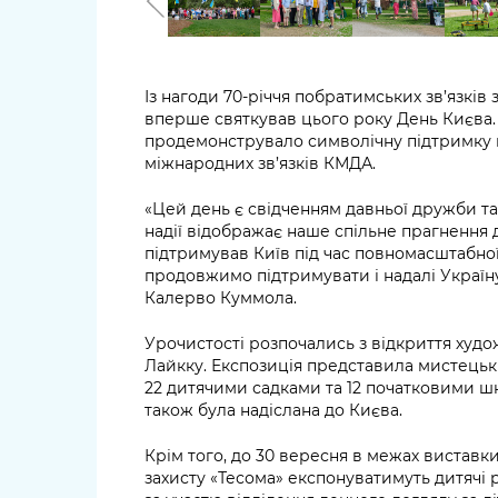
Із нагоди 70-річчя побратимських зв’язкі
вперше святкував цього року День Києва.
продемонструвало символічну підтримку 
міжнародних зв’язків КМДА.
«Цей день є свідченням давньої дружби та
надії відображає наше спільне прагнення 
підтримував Київ під час повномасштабної
продовжимо підтримувати і надалі Україну
Калерво Куммола.
Урочистості розпочались з відкриття худо
Лайкку. Експозиція представила мистецькі
22 дитячими садками та 12 початковими шк
також була надіслана до Києва.
Крім того, до 30 вересня в межах виставки
захисту «Тесома» експонуватимуть дитячі 