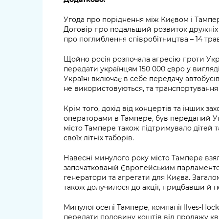
Угода про поріднення між Києвом і Тампер
Договір про подальший розвиток дружніх зв
про поглиблення співробітництва – 14 тра
Щойно росія розпочала агресію проти Укр
передати українцям 150 000 євро у вигляді
Україні включає в себе передачу автобусі
не використовуються, та транспортування 
Крім того, дохід від концертів та інших за
операторами в Тампере, був переданий Укр
місто Тампере також підтримувало дітей т
своїх літніх таборів.
Навесні минулого року місто Тампере взяло
започаткованій Європейським парламентом
генератори та агрегати для Києва. Загал
також долучилося до акції, придбавши й 
Минулої осені Тампере, компанії Ilves-Ho
передати половину коштів від продажу кв