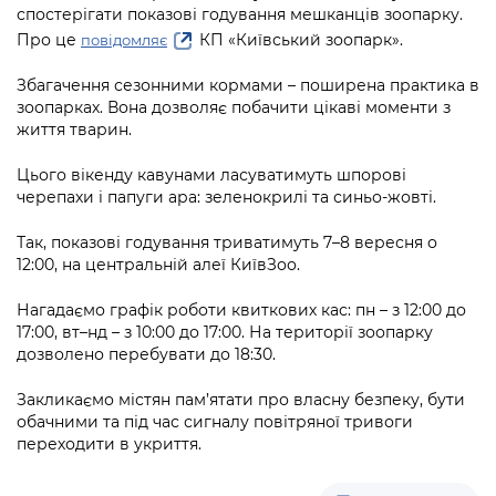
Підприємства, установи, організації
спостерігати показові годування мешканців зоопарку.
Уряд» – місцевий рівень»
Про відкриті дані
Портал Захисників та Захисниць
Про це
КП «Київський зоопарк».
повідомляє
Kyiv International Relations
Важливе під час воєнного стану
Портал даних Києва
Безбар'єрність
Збагачення сезонними кормами – поширена практика в
Річні звіти
зоопарках. Вона дозволяє побачити цікаві моменти з
Публічні дашборди
Портал послуг
життя тварин.
Гендерна політика
Міський застосунок Київ Цифровий
Цього вікенду кавунами ласуватимуть шпорові
Безбар'єрність
черепахи і папуги ара: зеленокрилі та синьо-жовті.
Важливе під час воєнного стану
Київська міська військова адміністрація
Так, показові годування триватимуть 7–8 вересня о
12:00, на центральній алеї КиївЗоо.
Нагадаємо графік роботи квиткових кас: пн – з 12:00 до
17:00, вт–нд – з 10:00 до 17:00. На території зоопарку
дозволено перебувати до 18:30.
Закликаємо містян пам’ятати про власну безпеку, бути
обачними та під час сигналу повітряної тривоги
переходити в укриття.