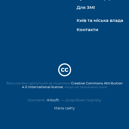
Для ЗМІ
Київ та міська влада
Контакти
Весь контент доступний за ліцензією
Creative Commons Attribution
4.0 International license
, якщо не зазначено інше
Компанія «
Kitsoft
» — розробник порталу
Мапа сайту