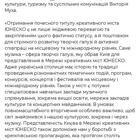
Підприємства, установи, організації
культури, туризму та суспільних комунікацій Вікторія
Уряд» – місцевий рівень»
Про відкриті дані
Портал Захисників та Захисниць
Муха.
Kyiv International Relations
Важливе під час воєнного стану
Портал даних Києва
Безбар'єрність
«Отримання почесного титулу креативного міста
Річні звіти
ЮНЕСКО є не лише іміджевою перевагою та
Публічні дашборди
Портал послуг
закріпленням цього фактично статусу, а й поштовхом
Гендерна політика
для стрімкого розвитку творчої галузі й активної
співпраці на місцевому та міжнародному рівнях. Саме
Міський застосунок Київ Цифровий
музика – сфера творчої галузі, яку обрав Київ для
Безбар'єрність
представлення в Мережі креативних міст ЮНЕСКО.
Важливе під час воєнного стану
Адже українська столиця має історію та традиції
Київська міська військова адміністрація
проведення різноманітних тематичних подій, програм,
конкурсів, концертів і фестивалів на місцевому і
міжнародному рівнях. Також у місті є потужні
спеціалізовані навчальні заклади музичного
спрямування, зокрема вищої освіти, мережа закладів
культури та концертних майданчиків. В умовах
повномасштабного вторгнення особливо важливо, щоб
світ знайомився з нашою культурою, зокрема і через
музику. Представленість Києва в Мережі креативних
міст ЮНЕСКО також допоможе нам у боротьбі з
кремлівською пропагандою, яка протягом століть