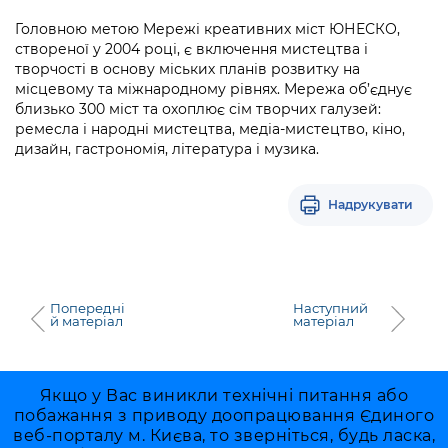
Головною метою Мережі креативних міст ЮНЕСКО,
створеної у 2004 році, є включення мистецтва і
творчості в основу міських планів розвитку на
місцевому та міжнародному рівнях. Мережа об’єднує
близько 300 міст та охоплює сім творчих галузей:
ремесла і народні мистецтва, медіа-мистецтво, кіно,
дизайн, гастрономія, література і музика.
Надрукувати
Попередні
Наступний
й матеріал
матеріал
Якщо у Вас виникли технічні питання або
побажання з приводу доопрацювання Єдиного
веб-порталу м. Києва, то зверніться, будь ласка,