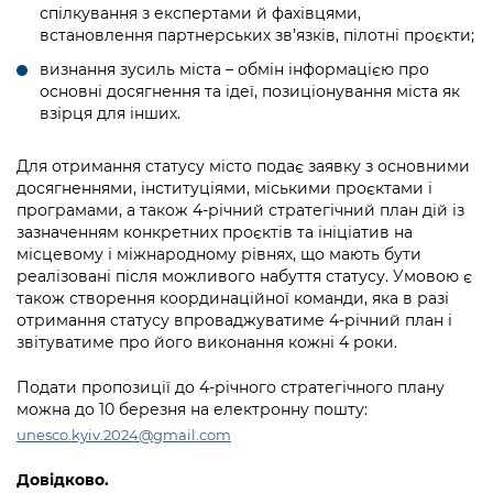
спілкування з експертами й фахівцями,
встановлення партнерських зв’язків, пілотні проєкти;
визнання зусиль міста – обмін інформацією про
основні досягнення та ідеї, позиціонування міста як
взірця для інших.
Для отримання статусу місто подає заявку з основними
досягненнями, інституціями, міськими проєктами і
програмами, а також 4-річний стратегічний план дій із
зазначенням конкретних проєктів та ініціатив на
місцевому і міжнародному рівнях, що мають бути
реалізовані після можливого набуття статусу. Умовою є
також створення координаційної команди, яка в разі
отримання статусу впроваджуватиме 4-річний план і
звітуватиме про його виконання кожні 4 роки.
Подати пропозиції до 4-річного стратегічного плану
можна до 10 березня на електронну пошту:
unesco.kyiv.2024@gmail.com
Довідково.