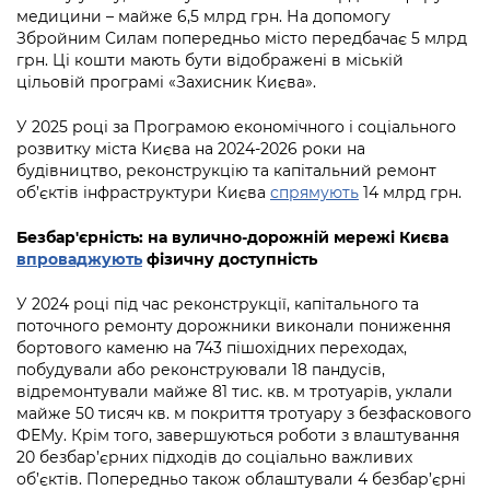
медицини – майже 6,5 млрд грн. На допомогу
Збройним Силам попередньо місто передбачає 5 млрд
грн. Ці кошти мають бути відображені в міській
цільовій програмі «Захисник Києва».
У 2025 році за Програмою економічного і соціального
розвитку міста Києва на 2024-2026 роки на
будівництво, реконструкцію та капітальний ремонт
об’єктів інфраструктури Києва
спрямують
14 млрд грн.
Безбар'єрність: на вулично-дорожній мережі Києва
впроваджують
фізичну доступність
У 2024 році під час реконструкції, капітального та
поточного ремонту дорожники виконали пониження
бортового каменю на 743 пішохідних переходах,
побудували або реконструювали 18 пандусів,
відремонтували майже 81 тис. кв. м тротуарів, уклали
майже 50 тисяч кв. м покриття тротуару з безфаскового
ФЕМу. Крім того, завершуються роботи з влаштування
20 безбар’єрних підходів до соціально важливих
об’єктів. Попередньо також облаштували 4 безбар’єрні