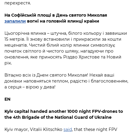
перехрестя.
На Софійській площі в День святого Миколая
запалили
вогні на головній ялинці країни
Цьогорічна ялинка – штучна, білого кольору і заввишки
15 метрів. Її знову встановили і прикрасили за кошти
меценатів. Чистий білий колір ялинки символізує
початок світлого й чистого шляху, нагадуючи про
оновлення, яке приносять Різдво Христове та Новий
рік.
Вітаємо всіх із Днем святого Миколая! Нехай ваші
домівки наповняться теплом, радістю і благословенням,
а серця – вірою у дива!
EN
Kyiv capital handed another 1000 night FPV-drones to
the 4th Brigade of the National Guard of Ukraine
Kyiv mayor, Vitalii Klitschko
said
, that these night FPV