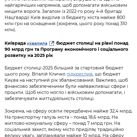
Підприємства, установи, організації
Уряд» – місцевий рівень»
найгарячіших напрямків, щоб допомагати військовим
Про відкриті дані
Портал Захисників та Захисниць
нищити ворога. Загалом із 2022-го року 4-й бригаді
Kyiv International Relations
Важливе під час воєнного стану
Нацгвардії Київ виділив із бюджету міста майже 800
Портал даних Києва
Безбар'єрність
млн грн на оснащення (зокрема, цього року понад 310
Річні звіти
млн).
Публічні дашборди
Портал послуг
Гендерна політика
Київрада
бюджет столиці на рівні понад
ухвалила
Міський застосунок Київ Цифровий
90 млрд грн та Програму економічного і соціального
Безбар'єрність
розвитку на 2025 рік
Важливе під час воєнного стану
Київська міська військова адміністрація
Бюджет столиці-2025 більший за стартовий бюджет
цього року. Віталій Кличко
підкреслив
, що бюджет
Києва на наступний рік збалансований. Важливо, щоб
фінансово забезпеченими були найважливіші сфери і
проєкти. Щоб місто могло і військовим допомагати, і
забезпечувати життєдіяльність столиці.
Зокрема, на сферу освіти передбачені майже 32,4 млрд.
На транспортну галузь міста – понад 18,6 млрд. На
житлово-комунальну сферу – понад 7 млрд грн. На
соціальний захист, якому місто приділяє традиційно
велику увагу, запланували майже 10 млрд. На сферу