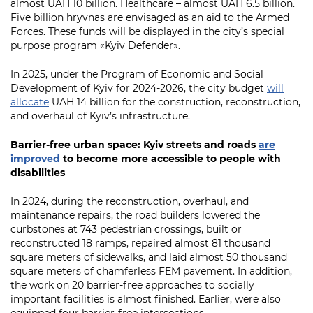
almost UAH 10 billion. Healthcare – almost UAH 6.5 billion.
Five billion hryvnas are envisaged as an aid to the Armed
Forces. These funds will be displayed in the city’s special
purpose program «Kyiv Defender».
In 2025, under the Program of Economic and Social
Development of Kyiv for 2024-2026, the city budget
will
allocate
UAH 14 billion for the construction, reconstruction,
and overhaul of Kyiv’s infrastructure.
Barrier-free urban space: Kyiv streets and roads
are
improved
to become more accessible to people with
disabilities
In 2024, during the reconstruction, overhaul, and
maintenance repairs, the road builders lowered the
curbstones at 743 pedestrian crossings, built or
reconstructed 18 ramps, repaired almost 81 thousand
square meters of sidewalks, and laid almost 50 thousand
square meters of chamferless FEM pavement. In addition,
the work on 20 barrier-free approaches to socially
important facilities is almost finished. Earlier, were also