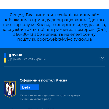
Якщо у Вас виникли технічні питання або
побажання з приводу доопрацювання Єдиного
веб-порталу м. Києва, то зверніться, будь ласка,
до служби технічної підтримки за номером: (044)
366-80-13 або напишіть на електронну
пошту
support.web@kyivcity.gov.ua
gov.ua
Державні сайти України
Офіційний портал Києва
beta
Київська міська державна адміністрація
Київська міська рада