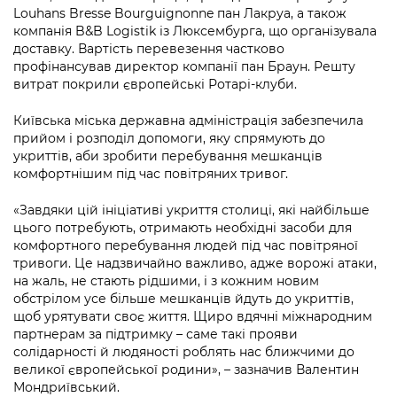
Підприємства, установи, організації
Уряд» – місцевий рівень»
Louhans Bresse Bourguignonne пан Лакруа, а також
Про відкриті дані
Портал Захисників та Захисниць
компанія B&B Logistik із Люксембурга, що організувала
Kyiv International Relations
доставку. Вартість перевезення частково
Важливе під час воєнного стану
Портал даних Києва
Безбар'єрність
профінансував директор компанії пан Браун. Решту
Річні звіти
витрат покрили європейські Ротарі-клуби.
Публічні дашборди
Портал послуг
Гендерна політика
Київська міська державна адміністрація забезпечила
Міський застосунок Київ Цифровий
прийом і розподіл допомоги, яку спрямують до
Безбар'єрність
укриттів, аби зробити перебування мешканців
комфортнішим під час повітряних тривог.
Важливе під час воєнного стану
Київська міська військова адміністрація
«Завдяки цій ініціативі укриття столиці, які найбільше
цього потребують, отримають необхідні засоби для
комфортного перебування людей під час повітряної
тривоги. Це надзвичайно важливо, адже ворожі атаки,
на жаль, не стають рідшими, і з кожним новим
обстрілом усе більше мешканців йдуть до укриттів,
щоб урятувати своє життя. Щиро вдячні міжнародним
партнерам за підтримку – саме такі прояви
солідарності й людяності роблять нас ближчими до
великої європейської родини», – зазначив Валентин
Мондриївський.