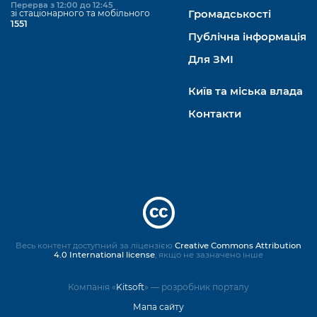
Перерва з 12:00 до 12:45
зі стаціонарного та мобільного
Громадськості
1551
Публічна інформація
Для ЗМІ
Київ та міська влада
Контакти
Весь контент доступний за ліцензією
Creative Commons Attribution
4.0 International license
, якщо не зазначено інше
Компанія «
Kitsoft
» — розробник порталу
Мапа сайту