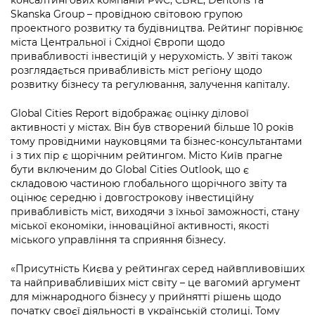
консалтингових компаній PwC, CBRE, Dentons та
Підприємства, установи, організації
Уряд» – місцевий рівень»
Про відкриті дані
Skanska Group – провідною світовою групою
Портал Захисників та Захисниць
проектного розвитку та будівництва. Рейтинг порівнює
Kyiv International Relations
Важливе під час воєнного стану
міста Центральної і Східної Європи щодо
Портал даних Києва
Безбар'єрність
привабливості інвестицій у нерухомість. У звіті також
Річні звіти
розглядається привабливість міст регіону щодо
Публічні дашборди
Портал послуг
розвитку бізнесу та регулювання, залучення капіталу.
Гендерна політика
Міський застосунок Київ Цифровий
Global Cities Report відображає оцінку ділової
Безбар'єрність
активності у містах. Він був створений більше 10 років
Важливе під час воєнного стану
тому провідними науковцями та бізнес-консультантами
Київська міська військова адміністрація
і з тих пір є щорічним рейтингом. Місто Київ прагне
бути включеним до Global Cities Outlook, що є
складовою частиною глобального щорічного звіту та
оцінює середню і довгострокову інвестиційну
привабливість міст, виходячи з їхньої заможності, стану
міської економіки, інноваційної активності, якості
міського управління та сприяння бізнесу.
«Присутність Києва у рейтингах серед найвпливовіших
та найпривабливіших міст світу – це вагомий аргумент
для міжнародного бізнесу у прийнятті рішень щодо
початку своєї діяльності в українській столиці. Тому