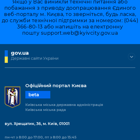
Якщо у Вас виникли технічні питання або
побажання з приводу доопрацювання Єдиного
веб-порталу м. Києва, то зверніться, будь ласка,
до служби технічної підтримки за номером: (044)
366-80-13 або напишіть на електронну
пошту
support.web@kyivcity.gov.ua
gov.ua
Державні сайти України
Офіційний портал Києва
beta
Київська міська державна адміністрація
Київська міська рада
вул. Хрещатик, 36, м. Київ, 01001
пн-чт з 8:00 до 17:00, пт з 8:00 до 15:45