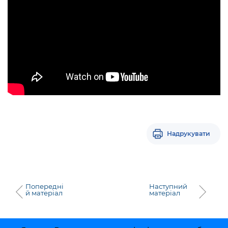
Надрукувати
Попередні
Наступний
й матеріал
матеріал