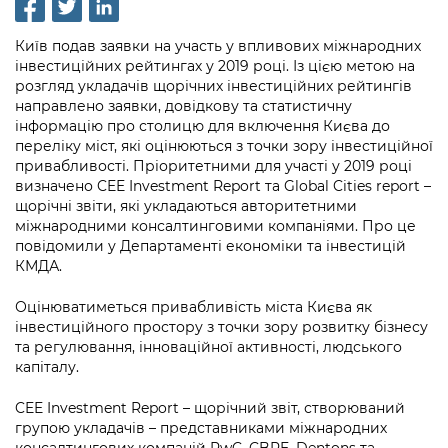
інформації
Рішення та розпорядження
Освіта та навчальні заклади
Громадська експертиза
Медіагалерея
Інформація з обмеженим доступом
Портал Послуг
Київ подав заявки на участь у впливових міжнародних
Проєкти розпоряджень, що
Дороги, транспорт та парковки
Громадський бюджет
Підписатися на новини та анонси від
інвестиційних рейтингах у 2019 році. Із цією метою на
перебувають на погодженні КМВА
Подати запит онлайн
розгляд укладачів щорічних інвестиційних рейтингів
КМДА / Subscribe to announcements
Навколишнє середовище міста
Консультації з громадськістю
направлено заявки, довідкову та статистичну
from the KCSA
Рішення Київради
інформацію про столицю для включення Києва до
Проекти нормативно-правових та
Містобудування та земельні ділянки
Громадська рада
переліку міст, які оцінюються з точки зору інвестиційної
інших актів
Порядок акредитації медіа /
Контактна інформація
привабливості. Пріоритетними для участі у 2019 році
Accreditation process
Культура, спорт, дозвілля
Петиції
визначено CEE Investment Report та Global Cities report –
Нормативна база
Графік роботи та прийому громадян
щорічні звіти, які укладаються авторитетними
Подати журналістський запит /
Бізнес та ліцензування
міжнародними консалтинговими компаніями. Про це
Відкритий бюджет
Питання і відповіді про публічну
Submitting a media request
Вакансії
повідомили у Департаменті економіки та інвестицій
інформацію
КМДА.
Фінанси та бюджет
Контактний центр
Зйомки в лікарнях в умовах воєнного
Статистика
Порядок оскарження рішень, дій чи
стану / Rules for media coverage of
Оцінюватиметься привабливість міста Києва як
Безпека та правопорядок
Допомога учасникам АТО
бездіяльності розпорядників інформації
hospitals at work under martial law
інвестиційного простору з точки зору розвитку бізнесу
Звернення громадян
та регулювання, інноваційної активності, людського
Ритуальні послуги
Рада з питань внутрішньо переміщених
Звіти про опрацювання запитів на
Контакти для медіа / Contacts for mass
капіталу.
Регуляторна діяльність
осіб при Київській міській військовій
публічну інформацію
media
Іноземцям / For foreigners
адміністрації
CEE Investment Report – щорічний звіт, створюваний
Промисловість і наука Києва
Інформація для споживачів
групою укладачів – представниками міжнародних
Пам'ятки культурної спадщини
«Ініціатива «Партнерство «Відкритий