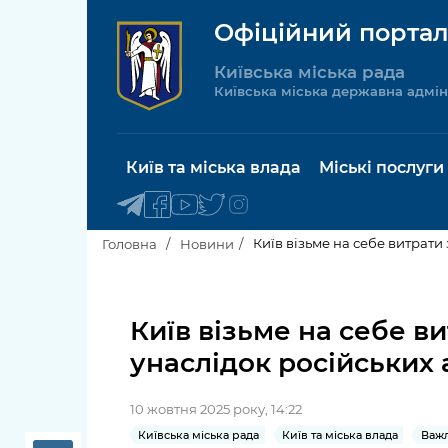
Офіційний портал
Київська міська рада
Київська міська державна адмін
Київ та міська влада
Міські послуги
Київ візьме на себе витрати
Головна
Новини
Київський міський голова
Будинок 
послуги
Київ візьме на себе в
Київська міська рада
унаслідок російських 
Пільги, су
Про Київ
соціальн
10 жовтня 2025 року, 14:22
Керівництво КМДА
Паспорт, 
Київська міська рада
Київ та міська влада
Важл