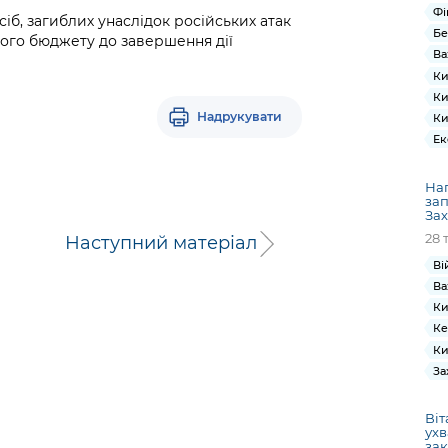
Фі
іб, загиблих унаслідок російських атак
Бе
кого бюджету до завершення дії
Ва
Ки
Ки
Надрукувати
Ки
Ек
Нап
за
Зах
28 
Наступний матеріал
Ві
Ва
Ки
Ке
Ки
За
Віт
ухв
зак