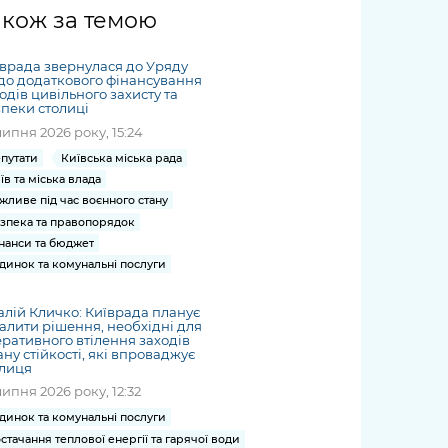
жет
Річні звіти
Києва
журналіст
міській військовій
coverage
акож за темою
Портал послуг
док
и та
ський
адміністрації
of
нтр
Гендерна політика
Публічні
рження
и від
запит /
hospitals
врада звернулася до Уряду
Міський застосунок Київ
дашборди
ь, дій чи
 /
«Ініціатива
Submitting
о додаткового фінансування
at work
Безбар'єрність
Цифровий
одів цивільного захисту та
яльності
ribe
«Партнерство
a media
under
пеки столиці
рядників
«Відкритий Уряд» –
request
martial law
липня 2026 року, 15:24
Київська міська військова
Важливе під час
мації
unce
місцевий рівень»
адміністрація
воєнного стану
путати
Київська міська рада
s
Контакти
їв та міська влада
 про
Важливе під час
the
для медіа
жливе під час воєнного стану
цювання
воєнного стану
/ Contacts
зпека та правопорядок
ів на
for mass
нанси та бюджет
чну
media
динок та комунальні послуги
рмацію
алій Кличко: Київрада планує
алити рішення, необхідні для
ративного втілення заходів
ну стійкості, які впроваджує
олиця
липня 2026 року, 12:32
динок та комунальні послуги
стачання теплової енергії та гарячої води