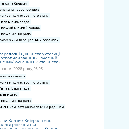
нанси та бюджет
зпека та правопорядок
жливе під час воєнного стану
їв та міська влада
ївський міський голова
ївська міська рада
ономічний та соціальний розвиток
ередодні Дня Києва у столиці
провадили звання «Почесний
исник/Захисниця міста Києва»
травня 2026 року, 16:25
йськова служба
жливе під час воєнного стану
їв та міська влада
рівництво
ївська міська рада
хисникам, ветеранам та їхнім родинам
алій Кличко: Київрада має
алити рішення про
ріплення ділянок під об’єкти