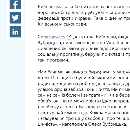
довідки
Київ візьме на себе витрати за поховання о
Структура
ворожих обстрілів та руйнувань, спричин
Лікарні 
федерації проти України. Таке рішення п
Рішення та розпорядження
Київської міської ради.
Освіта та
Проєкти розпоряджень, що
заклади
Як
депутатка Київради, ініці
зазначила
перебувають на погодженні
Зубрицька, нині законодавство України не
КМВА
Дороги, 
цивільних, які загинули внаслідок воєнни
парковки
соціальну прогалину, беручи приклад із пр
такі програми.
Навколи
«Ми бачимо, як війна забирає життя мирни
середови
дітей. Ці люди не були військовими, вон
родини, ходили на роботу, до школи, до дру
уламок дрона забирає їхнє життя. Ми як м
сам на сам із болем і витратами. Київ бе
обов’язок – дати можливість гідно попроща
російську агресію. Безоплатне поховання 
навіть у найтемніші дні. Кожна могила цив
нагадування про ціну свободи і про те, щ
цінність», – наголосила Олеся Зубрицька.