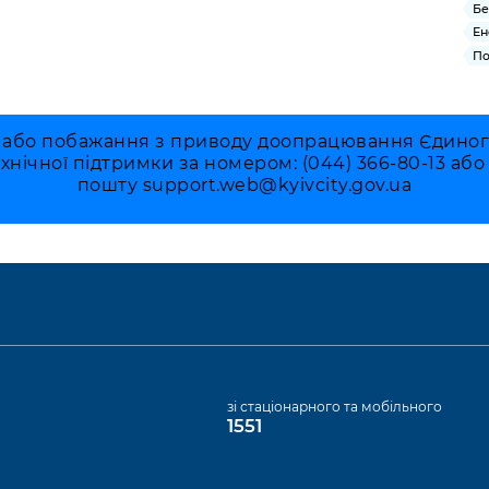
Бе
Ен
По
 або побажання з приводу доопрацювання Єдиного 
ехнічної підтримки за номером: (044) 366-80-13 аб
пошту
support.web@kyivcity.gov.ua
а
зі стаціонарного та мобільного
1551