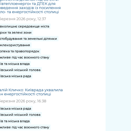
ївтеплоенерго» та ДТЕК для
ведення заходів із посилення
ло- та енергостійкості столиці
березня 2026 року, 12:37
вколишнє середовище міста
рки та зелені зони
стобудування та земельні ділянки
млекористування
зпека та правопорядок
жливе під час воєнного стану
їв та міська влада
ївський міський голова
ївська міська рада
алій Кличко: Київрада ухвалила
н енергостійкості столиці
березня 2026 року, 16:38
ївська міська рада
ївський міський голова
їв та міська влада
жливе під час воєнного стану