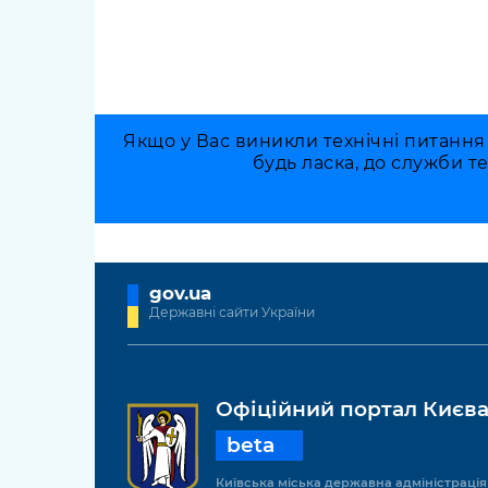
Якщо у Вас виникли технічні питання
будь ласка, до служби т
gov.ua
Державні сайти України
Офіційний портал Києв
beta
Київська міська державна адміністрація