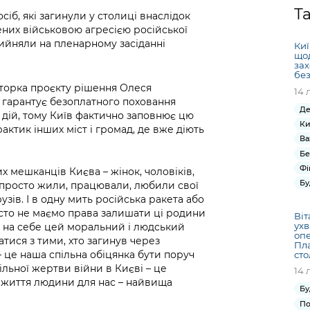
Громадська
Вакансії
Відкритий бюд
ся на
Т
сіб, які загинули у столиці внаслідок
експертиза
Фінанси та бюджет
Інформація з
Поря
новин
ених військовою агресією російської
Статистика
Контактний це
та медицина
обмеженим
оска
анонс
рийняли на пленарному засіданні
Киї
Громадський
Безпека та
доступом
рішен
КМДА
щод
Звернення громадян
 навчальні
бюджет
правопорядок
зах
безді
Subsc
без
Подати запит
розпо
to
аторка проєкту рішення Олеся
14 
Регуляторна діяльність
Ритуальні послуги
онлайн
інфор
anno
 гарантує безоплатного поховання
транспорт та
Де
х дій, тому Київ фактично заповнює цю
ment
Іноземцям / For
Ки
Проекти
актик інших міст і громад, де вже діють
Звіти
from 
foreigners
Ва
нормативно-
опра
KCSA
Бе
шнє
правових та
запит
Фі
х мешканців Києва – жінок, чоловіків,
ще міста
інших актів
публі
Бу
и просто жили, працювали, любили свої
інфо
зів. І в одну мить російська ракета або
істо не маємо права залишати ці родини
Віт
ухв
ре на себе цей моральний і людський
опе
тися з тими, хто загинув через
Пла
– це наша спільна обіцянка бути поруч
ст
ільної жертви війни в Києві – це
14 
о життя людини для нас – найвища
Бу
По