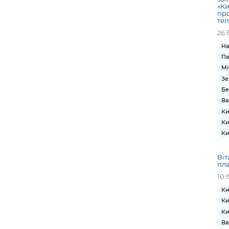
«Ки
про
теп
26 
На
Па
Мі
Зе
Бе
Ва
Ки
Ки
Ки
Віт
пла
10 
Ки
Ки
Ки
Ва