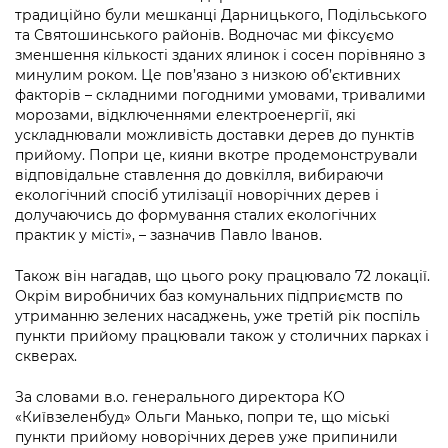
Підприємства, установи, організації
Уряд» – місцевий рівень»
традиційно були мешканці Дарницького, Подільського
Про відкриті дані
Портал Захисників та Захисниць
та Святошинського районів. Водночас ми фіксуємо
Kyiv International Relations
зменшення кількості зданих ялинок і сосен порівняно з
Важливе під час воєнного стану
Портал даних Києва
Безбар'єрність
минулим роком. Це пов’язано з низкою об’єктивних
Річні звіти
факторів – складними погодними умовами, тривалими
Публічні дашборди
Портал послуг
морозами, відключеннями електроенергії, які
Гендерна політика
ускладнювали можливість доставки дерев до пунктів
Міський застосунок Київ Цифровий
прийому. Попри це, кияни вкотре продемонстрували
Безбар'єрність
відповідальне ставлення до довкілля, вибираючи
екологічний спосіб утилізації новорічних дерев і
Важливе під час воєнного стану
долучаючись до формування сталих екологічних
Київська міська військова адміністрація
практик у місті», – зазначив Павло Іванов.
Також він нагадав, що цього року працювало 72 локації.
Окрім виробничих баз комунальних підприємств по
утриманню зелених насаджень, уже третій рік поспіль
пункти прийому працювали також у столичних парках і
скверах.
За словами в.о. генерального директора КО
«Київзеленбуд» Ольги Манько, попри те, що міські
пункти прийому новорічних дерев уже припинили