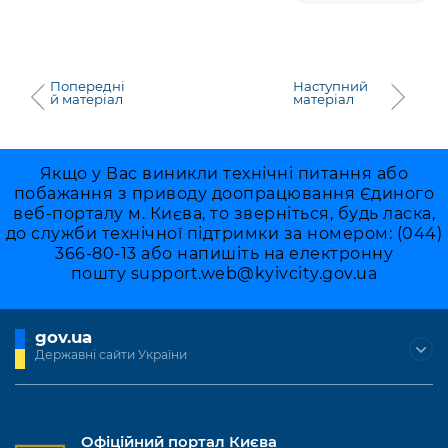
Попередні
Наступний
й матеріал
матеріал
Якщо у Вас виникли технічні питання або
побажання з приводу доопрацювання Єдиного
веб-порталу м. Києва, то зверніться, будь ласка,
до служби технічної підтримки за номером: (044)
366-80-13 або напишіть на електронну
пошту
support.web@kyivcity.gov.ua
gov.ua
Державні сайти України
Офіційний портал Києва