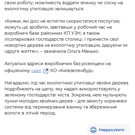
свою роботу, можливість віддати ялинку чи сосну на
екологічну утилізацію залишається.
«Кияни, які досі не встигли скористатися послугою,
можуть це зробити, завітавши у робочий час на
виробничі бази районних КП УЗН, а також
лісопаркових господарств столиці. І принести свої
новорічні дерева на екологічну утилізацію, даруючи їм
«друге життя»», – зазначила Ольга Манько.
Актуальні адреси виробничих баз розміщені на
офіційному
КО «Київзеленбуд».
сайті
Нагадаємо, під час екологічної утилізації хвойні дерева
подрібнюють на щепу, яку надалі використовують у
зеленому господарстві міста. Зокрема, нею мульчують
лунки молодих хвойних дерев – для захисту кореневої
системи від перемерзання взимку та збереження
вологи в літній період.
Надрукувати