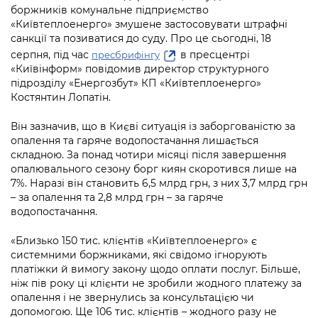
Підприємства, установи, організації
Уряд» – місцевий рівень»
боржників комунальне підприємство
Про відкриті дані
Портал Захисників та Захисниць
«Київтеплоенерго» змушене застосовувати штрафні
Kyiv International Relations
санкції та позиватися до суду. Про це сьогодні, 18
Важливе під час воєнного стану
Портал даних Києва
Безбар'єрність
серпня, під час
в пресцентрі
пресбрифінгу
Річні звіти
«Київінформ» повідомив директор структурного
Публічні дашборди
Портал послуг
підрозділу «Енергозбут» КП «Київтеплоенерго»
Гендерна політика
Костянтин Лопатін.
Міський застосунок Київ Цифровий
Безбар'єрність
Він зазначив, що в Києві ситуація із заборгованістю за
Важливе під час воєнного стану
опалення та гаряче водопостачання лишається
Київська міська військова адміністрація
складною. За понад чотири місяці після завершення
опалювального сезону борг киян скоротився лише на
7%. Наразі він становить 6,5 млрд грн, з них 3,7 млрд грн
– за опалення та 2,8 млрд грн – за гаряче
водопостачання.
«Близько 150 тис. клієнтів «Київтеплоенерго» є
системними боржниками, які свідомо ігнорують
платіжки й вимогу закону щодо оплати послуг. Більше,
ніж пів року ці клієнти не зробили жодного платежу за
опалення і не звернулись за консультацією чи
допомогою. Ще 106 тис. клієнтів – жодного разу не