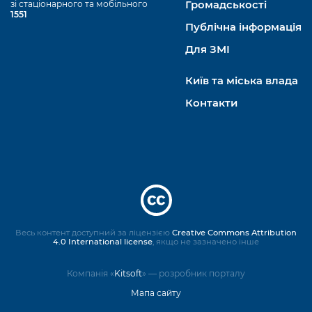
зі стаціонарного та мобільного
Громадськості
1551
Публічна інформація
Для ЗМІ
Київ та міська влада
Контакти
Весь контент доступний за ліцензією
Creative Commons Attribution
4.0 International license
, якщо не зазначено інше
Компанія «
Kitsoft
» — розробник порталу
Мапа сайту