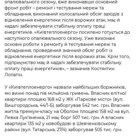
опалювального сезону, вже виконавши основний
фронт робіт – ремонт і тестування мереж та
обладнання, виконаний колосальний обсяг заходів з
відновлення енергетики після ворожих атак, має й
надалі забезпечувати стабільну оплату праці
енергетиків. «Київтеплоенерго» посилено готується до
наступного опалювального сезону. Уже виконані
основні роботи з ремонту й тестування мереж та
обладнання, проведений значний обсяг робіт із
відновлення енергетики після ворожих атак. Крім того,
підприємство має й надалі забезпечувати стабільну
оплату праці енергетиків», – зазначив Костянтин
Лопатін.
У «Київтеплоенерго» назвали найбільших боржників,
які винні понад пів мільйона гривень. Власник елітної
квартири площею 168 м
2
у ЖК «Паркове місто» (вул.
Вишгородська, 44/1-Б) заборгував 542 тис. грн. Власник
житла преміум-класу на Оболоні площею 158 м
2
на вул.
Левка Лук’яненка, 21 має борг 507 тис. грн. А власник
квартири 135 м
2
у новобудові в Шевченківському
районі (вул. Татарська, 27/4) заборгував 505 тис. грн.