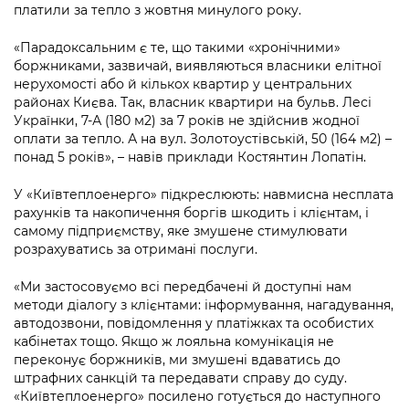
платили за тепло з жовтня минулого року.
«Парадоксальним є те, що такими «хронічними»
боржниками, зазвичай, виявляються власники елітної
нерухомості або й кількох квартир у центральних
районах Києва. Так, власник квартири на бульв. Лесі
Українки, 7-А (180 м
2
) за 7 років не здійснив жодної
оплати за тепло. А на вул. Золотоустівській, 50 (164 м
2
) –
понад 5 років», – навів приклади Костянтин Лопатін.
У «Київтеплоенерго» підкреслюють: навмисна несплата
рахунків та накопичення боргів шкодить і клієнтам, і
самому підприємству, яке змушене стимулювати
розрахуватись за отримані послуги.
«Ми застосовуємо всі передбачені й доступні нам
методи діалогу з клієнтами: інформування, нагадування,
автодозвони, повідомлення у платіжках та особистих
кабінетах тощо. Якщо ж лояльна комунікація не
переконує боржників, ми змушені вдаватись до
штрафних санкцій та передавати справу до суду.
«Київтеплоенерго» посилено готується до наступного