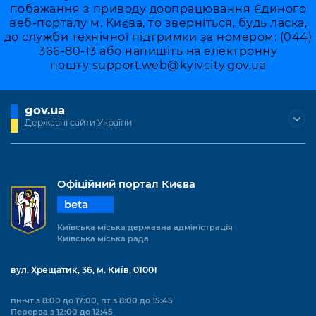
побажання з приводу доопрацювання Єдиного
веб-порталу м. Києва, то зверніться, будь ласка,
до служби технічної підтримки за номером: (044)
366-80-13 або напишіть на електронну
пошту
support.web@kyivcity.gov.ua
gov.ua
Державні сайти України
Офіційний портал Києва
beta
Київська міська державна адміністрація
Київська міська рада
вул. Хрещатик, 36, м. Київ, 01001
пн-чт з 8:00 до 17:00, пт з 8:00 до 15:45
Перерва з 12:00 до 12:45