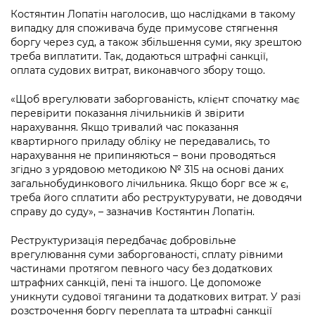
Костянтин Лопатін наголосив, що наслідками в такому
випадку для споживача буде примусове стягнення
боргу через суд, а також збільшення суми, яку зрештою
треба виплатити. Так, додаються штрафні санкції,
оплата судових витрат, виконавчого збору тощо.
«Щоб врегулювати заборгованість, клієнт спочатку має
перевірити показання лічильників й звірити
нарахування. Якщо тривалий час показання
квартирного приладу обліку не передавались, то
нарахування не припиняються – вони проводяться
згідно з урядовою методикою № 315 на основі даних
загальнобудинкового лічильника. Якщо борг все ж є,
треба його сплатити або реструктурувати, не доводячи
справу до суду», – зазначив Костянтин Лопатін.
Реструктуризація передбачає добровільне
врегулювання суми заборгованості, сплату рівними
частинами протягом певного часу без додаткових
штрафних санкцій, пені та іншого. Це допоможе
уникнути судової тяганини та додаткових витрат. У разі
розстрочення боргу переплата та штрафні санкції