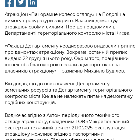
інформації
Рішення та розпорядження
Освіта та навчальні заклади
Громадська експертиза
Медіагалерея
Інформація з обмеженим доступом
Портал Послуг
Атракціон «Панорамне колесо огляду» на Подолі на
Проєкти розпоряджень, що
Дороги, транспорт та парковки
Громадський бюджет
вимогу прокуратури закрито. Власник демонтує
Підписатися на новини та анонси від
перебувають на погодженні КМВА
Подати запит онлайн
атракціон своїми силами. Про це повідомили в
КМДА / Subscribe to announcements
Навколишнє середовище міста
Консультації з громадськістю
Департаменті територіального контролю міста Києва.
from the KCSA
Рішення Київради
Проекти нормативно-правових та
Містобудування та земельні ділянки
Громадська рада
«Фахівці Департаменту неодноразово видавали припис
інших актів
Порядок акредитації медіа /
Контактна інформація
про демонтаж атракціону. Зокрема, останній припис
Accreditation process
Культура, спорт, дозвілля
Петиції
видано 22 грудня цього року. Окрім того, працівники
Нормативна база
Графік роботи та прийому громадян
інспекції з благоустрою склали адмінпротокол на
Подати журналістський запит /
Бізнес та ліцензування
власників атракціону», – зазначив Михайло Буділов.
Відкритий бюджет
Питання і відповіді про публічну
Submitting a media request
Вакансії
інформацію
Фінанси та бюджет
Він додав, що до повноважень Департаменту
Контактний центр
Зйомки в лікарнях в умовах воєнного
Статистика
земельних ресурсів та Департаменту територіального
Порядок оскарження рішень, дій чи
стану / Rules for media coverage of
контролю міста Києва не належать питання демонтажу
Безпека та правопорядок
Допомога учасникам АТО
бездіяльності розпорядників інформації
hospitals at work under martial law
подібних конструкцій.
Звернення громадян
Ритуальні послуги
Рада з питань внутрішньо переміщених
Звіти про опрацювання запитів на
Контакти для медіа / Contacts for mass
Водночас згідно з Актом періодичного технічного
Регуляторна діяльність
осіб при Київській міській військовій
публічну інформацію
media
огляду атракціону, складеним ТОВ «Міжрегіональний
Іноземцям / For foreigners
адміністрації
експертно технічний центр» 21.10.2025, експлуатація
Промисловість і наука Києва
Інформація для споживачів
атракціону можлива згідно з паспортними
Пам'ятки культурної спадщини
«Ініціатива «Партнерство «Відкритий