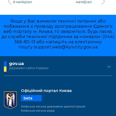
й матеріал
матеріал
Якщо у Вас виникли технічні питання або
побажання з приводу доопрацювання Єдиного
веб-порталу м. Києва, то зверніться, будь ласка,
до служби технічної підтримки за номером: (044)
366-80-13 або напишіть на електронну
пошту
support.web@kyivcity.gov.ua
gov.ua
Державні сайти України
Офіційний портал Києва
beta
Київська міська державна адміністрація
Київська міська рада