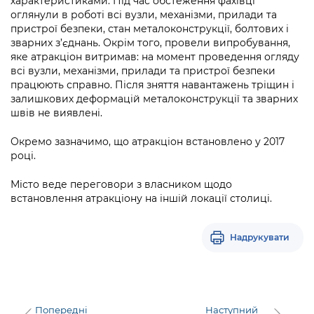
характеристиками. Під час обстеження фахівці
Підприємства, установи, організації
Уряд» – місцевий рівень»
Про відкриті дані
оглянули в роботі всі вузли, механізми, прилади та
Портал Захисників та Захисниць
пристрої безпеки, стан металоконструкції, болтових і
Kyiv International Relations
Важливе під час воєнного стану
зварних з’єднань. Окрім того, провели випробування,
Портал даних Києва
Безбар'єрність
яке атракціон витримав: на момент проведення огляду
Річні звіти
всі вузли, механізми, прилади та пристрої безпеки
Публічні дашборди
Портал послуг
працюють справно. Після зняття навантажень тріщин і
Гендерна політика
залишкових деформацій металоконструкції та зварних
Міський застосунок Київ Цифровий
швів не виявлені.
Безбар'єрність
Важливе під час воєнного стану
Окремо зазначимо, що атракціон встановлено у 2017
Київська міська військова адміністрація
році.
Місто веде переговори з власником щодо
встановлення атракціону на іншій локації столиці.
Надрукувати
Попередні
Наступний