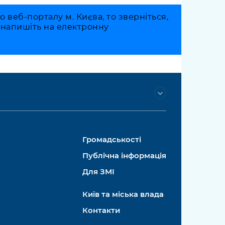
веб-порталу м. Києва, то зверніться,
о напишіть на електронну
Громадськості
Публічна інформація
Для ЗМІ
Київ та міська влада
Контакти