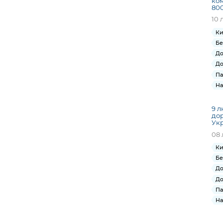
ком
800
10 
Ки
Бе
До
До
Па
На
9 л
дор
Ук
08 
Ки
Бе
До
До
Па
На