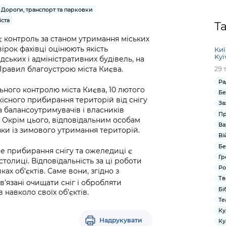
Громадська
Вакансії
Відкритий бюд
ся на
Дороги, транспорт та парковки
експертиза
Фінанси та бюджет
Інформація з
Поря
новин
ста
Статистика
Контактний це
Т
та медицина
обмеженим
оска
анонс
Громадський
Безпека та
доступом
рішен
КМДА
є контроль за станом утримання міських
Звернення громадян
 навчальні
бюджет
правопорядок
ірок фахівці оцінюють якість
безді
Subsc
Киї
Kyi
ських і адміністративних будівель, на
Подати запит
розпо
to
Регуляторна діяльність
Ритуальні послуги
 Правил благоустрою міста Києва.
29 
онлайн
інфор
anno
транспорт та
Ра
ment
ьного контролю міста Києва, 10 лютого
Іноземцям / For
Проекти
Бе
Звіти
from 
існого прибирання територій від снігу
foreigners
За
нормативно-
опра
KCSA
а балансоутримувачів і власників
шнє
Пр
правових та
запит
. Окрім цього, відповідальним особам
ще міста
Ва
інших актів
публі
зки із зимового утримання територій.
Ві
інфо
Бе
е прибирання снігу та ожеледиці є
Гр
олиці. Відповідальність за ці роботи
Ро
х об’єктів. Саме вони, згідно з
Тв
ов’язані очищати сніг і обробляти
Бі
 навколо своїх об’єктів.
Те
Ку
Надрукувати
Ку