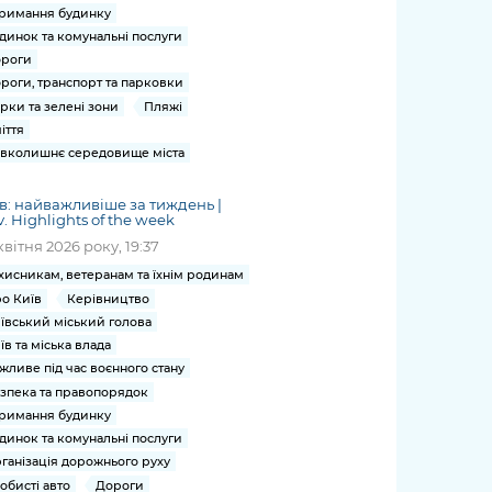
римання будинку
динок та комунальні послуги
роги
роги, транспорт та парковки
рки та зелені зони
Пляжі
іття
вколишнє середовище міста
в: найважливіше за тиждень |
v. Highlights of the week
квітня 2026 року, 19:37
хисникам, ветеранам та їхнім родинам
о Київ
Керівництво
ївський міський голова
їв та міська влада
жливе під час воєнного стану
зпека та правопорядок
римання будинку
динок та комунальні послуги
ганізація дорожнього руху
обисті авто
Дороги