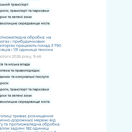
ський транспорт
роги, транспорт та парковки
рки та зелені зони
вколишнє середовище міста
отиожеледна обробка: на
огах і прибудинкових
иторіях працюють понад 3 790
івців і 131 одиниця техніки
лютого 2026 року, 9:46
їв та міська влада
зпека та правопорядок
динок та комунальні послуги
роги
роги, транспорт та парковки
рки та зелені зони
вколишнє середовище міста
толиці триває розчищення
ично-дорожньої мережі від
гу та протиожеледна обробка:
алом задіяні 182 одиниці