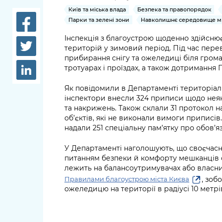
довідки
Київ та міська влада
Безпека та правопорядок
Структура
Парки та зелені зони
Навколишнє середовище мі
Лікарні 
Рішення та розпорядження
Інспекція з благоустрою щоденно здійсню
Освіта та
територій у зимовий період. Під час перев
Проєкти розпоряджень, що
заклади
прибирання снігу та ожеледиці біля громад
перебувають на погодженні
тротуарах і проїздах, а також дотримання
КМВА
Дороги, 
Як повідомили в Департаменті територіал
парковки
інспектори внесли 324 приписи щодо неяк
та накрижень. Також склали 31 протокол н
Навколи
об’єктів, які не виконали вимоги приписів
середови
надали 251 спеціальну пам’ятку про обов’я
У Департаменті наголошують, що своєчасн
питанням безпеки й комфорту мешканців ст
лежить на балансоутримувачах або власника
, зоб
Правилами благоустрою міста Києва
ожеледицю на території в радіусі 10 метрів