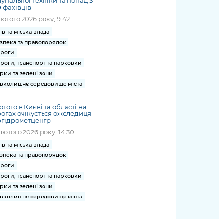
унальної техніки та понад 3
 фахівців
лютого 2026 року, 9:42
їв та міська влада
зпека та правопорядок
роги
роги, транспорт та парковки
рки та зелені зони
вколишнє середовище міста
ютого в Києві та області на
огах очікується ожеледиця –
ргідрометцентр
лютого 2026 року, 14:30
їв та міська влада
зпека та правопорядок
роги
роги, транспорт та парковки
рки та зелені зони
вколишнє середовище міста