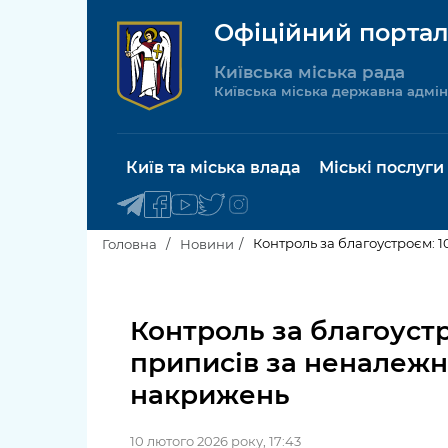
Офіційний портал
Київська міська рада
Київська міська державна адмін
Київ та міська влада
Міські послуги
Контроль за благоустроєм: 
Головна
Новини
Київський міський голова
Будинок 
послуги
Контроль за благоустр
Київська міська рада
приписів за неналежне
Пільги, су
Про Київ
накрижень
соціальн
Керівництво КМДА
Паспорт, 
10 лютого 2026 року, 17:43