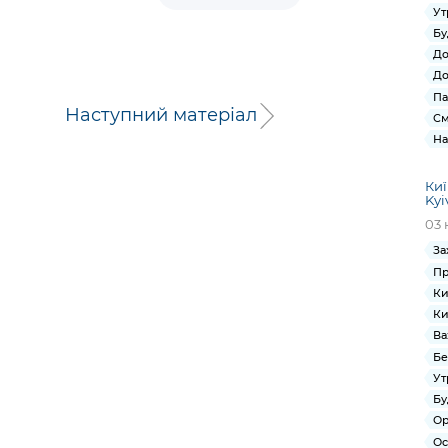
Ут
Бу
До
До
Па
Наступний матеріал
См
На
Киї
Kyi
03 
За
Пр
Ки
Ки
Ва
Бе
Ут
Бу
Ор
Ос