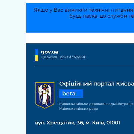
Якщо у Вас виникли технічні питання
будь ласка, до служби т
gov.ua
Державні сайти України
Офіційний портал Києв
beta
Київська міська державна адміністрація
Київська міська рада
вул. Хрещатик, 36, м. Київ, 01001