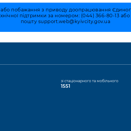
 або побажання з приводу доопрацювання Єдиного 
ехнічної підтримки за номером: (044) 366-80-13 аб
пошту
support.web@kyivcity.gov.ua
а
зі стаціонарного та мобільного
1551