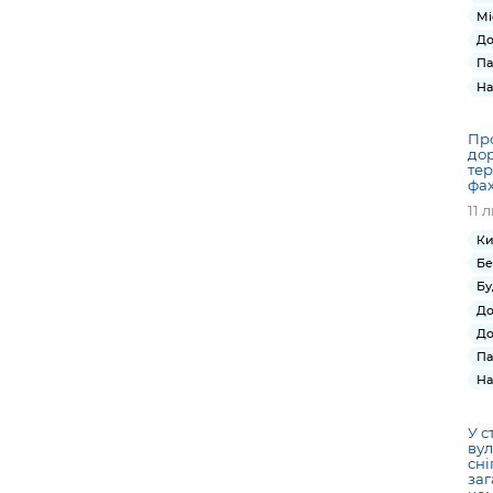
Мі
До
Па
На
Пр
дор
тер
фах
11 
Ки
Бе
Бу
До
До
Па
На
У с
вул
сні
заг