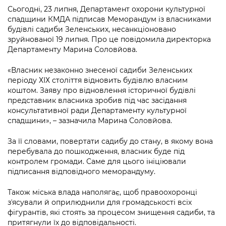
інформації
Рішення та розпорядження
Освіта та навчальні заклади
Сьогодні, 23 липня, Департамент охорони культурної
Громадська експертиза
Медіагалерея
спадщини КМДА підписав Меморандум із власниками
Інформація з обмеженим доступом
Портал Послуг
Проєкти розпоряджень, що
Дороги, транспорт та парковки
будівлі садиби Зеленських, несанкціоновано
Громадський бюджет
Підписатися на новини та анонси від
перебувають на погодженні КМВА
зруйнованої 19 липня. Про це повідомила директорка
Подати запит онлайн
КМДА / Subscribe to announcements
Департаменту Марина Соловйова.
Навколишнє середовище міста
Консультації з громадськістю
from the KCSA
Рішення Київради
Проекти нормативно-правових та
«Власник незаконно знесеної садиби Зеленських
Містобудування та земельні ділянки
Громадська рада
інших актів
Порядок акредитації медіа /
періоду ХІХ століття відновить будівлю власним
Контактна інформація
Accreditation process
коштом. Заяву про відновлення історичної будівлі
Культура, спорт, дозвілля
Петиції
Нормативна база
представник власника зробив під час засідання
Графік роботи та прийому громадян
Подати журналістський запит /
консультативної ради Департаменту культурної
Бізнес та ліцензування
Відкритий бюджет
Питання і відповіді про публічну
Submitting a media request
спадщини», – зазначила Марина Соловйова.
Вакансії
інформацію
Фінанси та бюджет
Контактний центр
За її словами, повертати садибу до стану, в якому вона
Зйомки в лікарнях в умовах воєнного
Статистика
Порядок оскарження рішень, дій чи
перебувала до пошкодження, власник буде під
стану / Rules for media coverage of
Безпека та правопорядок
Допомога учасникам АТО
бездіяльності розпорядників інформації
контролем громади. Саме для цього ініціювали
hospitals at work under martial law
Звернення громадян
підписання відповідного меморандуму.
Ритуальні послуги
Рада з питань внутрішньо переміщених
Звіти про опрацювання запитів на
Контакти для медіа / Contacts for mass
Регуляторна діяльність
осіб при Київській міській військовій
Також міська влада наполягає, щоб правоохоронці
публічну інформацію
media
Іноземцям / For foreigners
адміністрації
зʼясували й оприлюднили для громадськості всіх
Промисловість і наука Києва
фігурантів, які стоять за процесом знищення садиби, та
Інформація для споживачів
Пам'ятки культурної спадщини
«Ініціатива «Партнерство «Відкритий
притягнули їх до відповідальності.