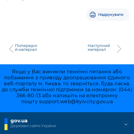
Підприємства, установи, організації
Уряд» – місцевий рівень»
Про відкриті дані
Портал Захисників та Захисниць
Kyiv International Relations
Надрукувати
Важливе під час воєнного стану
Портал даних Києва
Безбар'єрність
Річні звіти
Публічні дашборди
Портал послуг
Гендерна політика
Попередні
Наступний
Міський застосунок Київ Цифровий
й матеріал
матеріал
Безбар'єрність
Важливе під час воєнного стану
Київська міська військова адміністрація
Якщо у Вас виникли технічні питання або
побажання з приводу доопрацювання Єдиного
веб-порталу м. Києва, то зверніться, будь ласка,
до служби технічної підтримки за номером: (044)
366-80-13 або напишіть на електронну
пошту
support.web@kyivcity.gov.ua
gov.ua
Державні сайти України