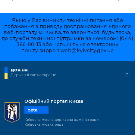
Якщо у Вас виникли технічні питання або
побажання з приводу доопрацювання Єдиного
веб-порталу м. Києва, то зверніться, будь ласка,
до служби технічної підтримки за номером: (044)
366-80-13 або напишіть на електронну
пошту
support.web@kyivcity.gov.ua
gov.ua
Державні сайти України
Офіційний портал Києва
beta
Київська міська державна адміністрація
Київська міська рада