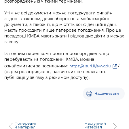
розпоряджень із чіткими термінами.
Підприємства, установи, організації
Уряд» – місцевий рівень»
Про відкриті дані
Портал Захисників та Захисниць
Утім не всі документи можна погоджувати онлайн –
Kyiv International Relations
Важливе під час воєнного стану
Портал даних Києва
згідно із законом, деякі оборонні та мобілізаційні
Безбар'єрність
документи, а також ті, що містять конфіденційні дані,
Річні звіти
Публічні дашборди
мають проходити лише паперове погодження. Про це
Портал послуг
посадовці КМВА мають знати і відповідно діяти в межах
Гендерна політика
закону.
Міський застосунок Київ Цифровий
Безбар'єрність
Із повним переліком проєктів розпоряджень, що
Важливе під час воєнного стану
перебувають на погодженні КМВА, можна
Київська міська військова адміністрація
ознайомитися за посиланням:
/
https://e.surl.li/svwqdu
(окрім розпоряджень, назви яких не підлягають
публікації у зв'язку з режимом доступу).
Надрукувати
Попередні
Наступний
й матеріал
матеріал