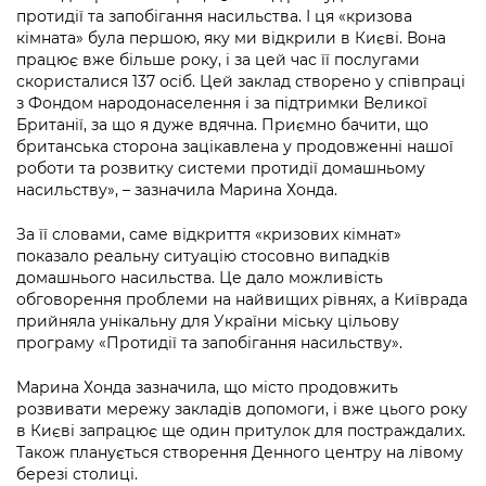
Підприємства, установи, організації
Уряд» – місцевий рівень»
протидії та запобігання насильства. І ця «кризова
Про відкриті дані
Портал Захисників та Захисниць
кімната» була першою, яку ми відкрили в Києві. Вона
Kyiv International Relations
працює вже більше року, і за цей час її послугами
Важливе під час воєнного стану
Портал даних Києва
Безбар'єрність
скористалися 137 осіб. Цей заклад створено у співпраці
Річні звіти
з Фондом народонаселення і за підтримки Великої
Публічні дашборди
Портал послуг
Британії, за що я дуже вдячна. Приємно бачити, що
Гендерна політика
британська сторона зацікавлена у продовженні нашої
роботи та розвитку системи протидії домашньому
Міський застосунок Київ Цифровий
Безбар'єрність
насильству», – зазначила Марина Хонда.
Важливе під час воєнного стану
За її словами, саме відкриття «кризових кімнат»
Київська міська військова адміністрація
показало реальну ситуацію стосовно випадків
домашнього насильства. Це дало можливість
обговорення проблеми на найвищих рівнях, а Київрада
прийняла унікальну для України міську цільову
програму «Протидії та запобігання насильству».
Марина Хонда зазначила, що місто продовжить
розвивати мережу закладів допомоги, і вже цього року
в Києві запрацює ще один притулок для постраждалих.
Також планується створення Денного центру на лівому
березі столиці.