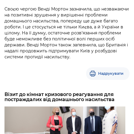
Своєю чергою Венді Мортон зазначила, що незважаючи
на позитивні зрушення у вирішенні проблеми
домашнього насильства, попереду ще дуже багато
роботи. І це стосується не тільки Києва, а й України в
цілому. На її думку, остаточне розв’язання проблеми
буде неможливе без політичної волі перших осіб
держави. Венді Мортон також запевнила, що Британія і
надалі продовжить підтримувати Київ у розбудові
системи протидії насильству.
Надрукувати
Візит до кімнат кризового реагування для
постраждалих від домашнього насильства