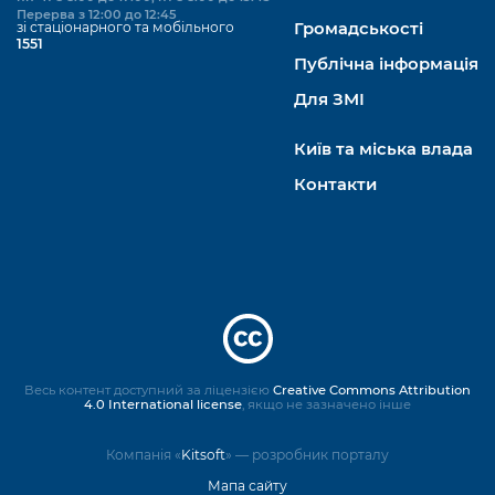
Перерва з 12:00 до 12:45
зі стаціонарного та мобільного
Громадськості
1551
Публічна інформація
Для ЗМІ
Київ та міська влада
Контакти
Весь контент доступний за ліцензією
Creative Commons Attribution
4.0 International license
, якщо не зазначено інше
Компанія «
Kitsoft
» — розробник порталу
Мапа сайту