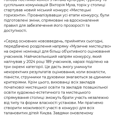
Підприємства, установи, організації
Уряд» – місцевий рівень»
суспільних комунікацій Вікторія Муха, торік у столиці
Про відкриті дані
Портал Захисників та Захисниць
стартував новий міський конкурс «Мистецькі
Kyiv International Relations
Важливе під час воєнного стану
горизонти». Проаналізувавши усі етапи конкурсу, були
Портал даних Києва
Безбар'єрність
підготовлені зміни, спрямовані на вдосконалення
Річні звіти
правил для забезпечення його прозорості та
Публічні дашборди
Портал послуг
доступності.
Гендерна політика
Міський застосунок Київ Цифровий
«Серед основних нововведень, прийнятих сьогодні,
Безбар'єрність
передбачено розділення напряму «Музичне мистецтво»
Важливе під час воєнного стану
на окремі номінації для більш об’єктивного оцінювання
Київська міська військова адміністрація
учасників. Найчисельніший напрям конкурсу, який
налічував у 2024 році 189 учасників, наразі поділено на
три окремі категорії. Це дасть змогу уникнути
некоректних результатів оцінювання, коли вокалісти,
піаністи, струнники та духовики змагаються за єдиними
критеріями. Крім цього, вихованці всіх закладів
початкової мистецької освіти та закладів позашкільної
освіти художньо-естетичного та мистецького
спрямування столиці зможуть брати участь незалежно
від типу та форми власності установи. Ми прагнемо
створити можливості участі в конкурсі для всіх
талановитих дітей Києва. Завдяки оновленому