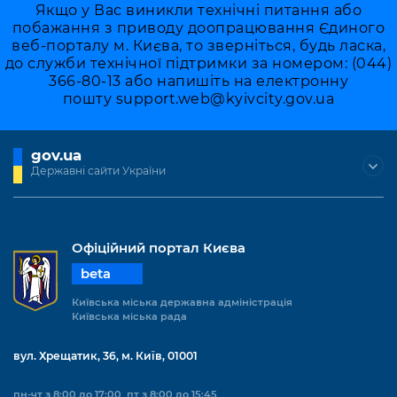
Якщо у Вас виникли технічні питання або
побажання з приводу доопрацювання Єдиного
веб-порталу м. Києва, то зверніться, будь ласка,
до служби технічної підтримки за номером: (044)
366-80-13 або напишіть на електронну
пошту
support.web@kyivcity.gov.ua
gov.ua
Державні сайти України
Офіційний портал Києва
beta
Київська міська державна адміністрація
Київська міська рада
вул. Хрещатик, 36, м. Київ, 01001
пн-чт з 8:00 до 17:00, пт з 8:00 до 15:45