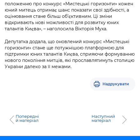
положенню про конкурс «Мистецькі горизонти» кожен
юний митець отримає шанс показати свої здібності, а
оцінювання стане більш об’єктивним. Ці зміни
відкривають нові можливості для розвитку юних
талантів Києва», – наголосила Вікторія Муха.
Депутатка додала, що оновлений конкурс «Мистецькі
горизонти» стане ще потужнішою платформою для
підтримки юних талантів Києва, сприяючи формуванню
нового покоління митців, які прославлятимуть столицю
України далеко за її межами.
Надрукувати
Попередні
Наступний
й матеріал
матеріал