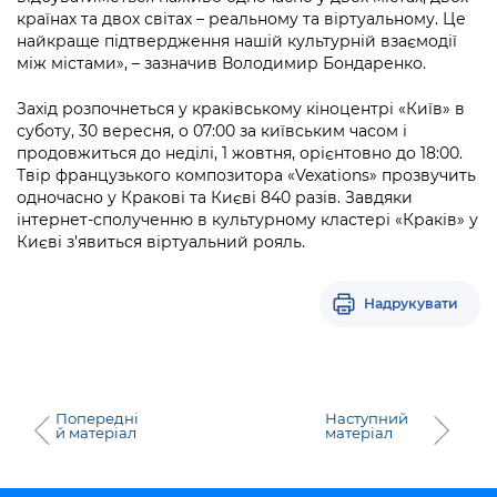
країнах та двох світах – реальному та віртуальному. Це
найкраще підтвердження нашій культурній взаємодії
між містами», – зазначив Володимир Бондаренко.
Захід розпочнеться у краківському кіноцентрі «Київ» в
суботу, 30 вересня, о 07:00 за київським часом і
продовжиться до неділі, 1 жовтня, орієнтовно до 18:00.
Твір французького композитора «Vexations» прозвучить
одночасно у Кракові та Києві 840 разів. Завдяки
інтернет-сполученню в культурному кластері «Краків» у
Києві з’явиться віртуальний рояль.
Надрукувати
Попередні
Наступний
й матеріал
матеріал