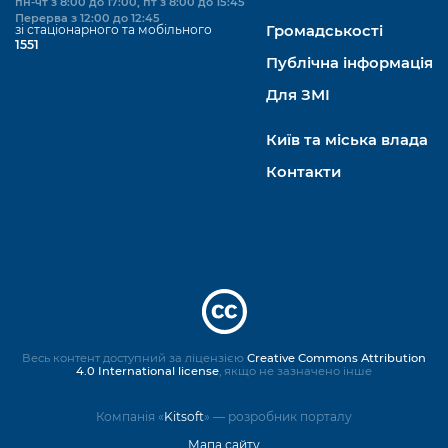
пн-чт з 8:00 до 17:00, пт з 8:00 до 15:45
Перерва з 12:00 до 12:45
зі стаціонарного та мобільного
Громадськості
1551
Публічна інформація
Для ЗМІ
Київ та міська влада
Контакти
Весь контент доступний за ліцензією
Creative Commons Attribution
4.0 International license
, якщо не зазначено інше
Компанія «
Kitsoft
» — розробник порталу
Мапа сайту