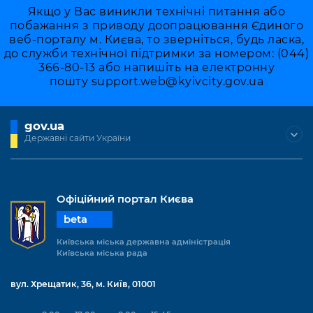
Якщо у Вас виникли технічні питання або
побажання з приводу доопрацювання Єдиного
веб-порталу м. Києва, то зверніться, будь ласка,
до служби технічної підтримки за номером: (044)
366-80-13 або напишіть на електронну
пошту
support.web@kyivcity.gov.ua
gov.ua
Державні сайти України
Офіційний портал Києва
beta
Київська міська державна адміністрація
Київська міська рада
вул. Хрещатик, 36, м. Київ, 01001