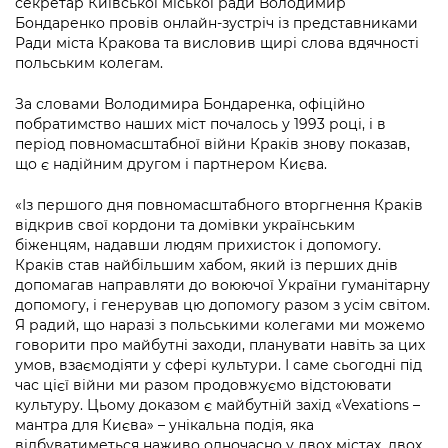
секретар Київської міської ради Володимир
Підприємства, установи, організації
Уряд» – місцевий рівень»
Про відкриті дані
Бондаренко провів онлайн-зустріч із представниками
Портал Захисників та Захисниць
Ради міста Кракова та висловив щирі слова вдячності
Kyiv International Relations
Важливе під час воєнного стану
Портал даних Києва
польським колегам.
Безбар'єрність
Річні звіти
Публічні дашборди
За словами Володимира Бондаренка, офіційно
Портал послуг
побратимство наших міст почалось у 1993 році, і в
Гендерна політика
період повномасштабної війни Краків знову показав,
Міський застосунок Київ Цифровий
що є надійним другом і партнером Києва.
Безбар'єрність
Важливе під час воєнного стану
«Із першого дня повномасштабного вторгнення Краків
Київська міська військова адміністрація
відкрив свої кордони та домівки українським
біженцям, надавши людям прихисток і допомогу.
Краків став найбільшим хабом, який із перших днів
допомагав направляти до воюючої України гуманітарну
допомогу, і генерував цю допомогу разом з усім світом.
Я радий, що наразі з польськими колегами ми можемо
говорити про майбутні заходи, планувати навіть за цих
умов, взаємодіяти у сфері культури. І саме сьогодні під
час цієї війни ми разом продовжуємо відстоювати
культуру. Цьому доказом є майбутній захід «Vexations –
мантра для Києва» – унікальна подія, яка
відбуватиметься наживо одночасно у двох містах, двох