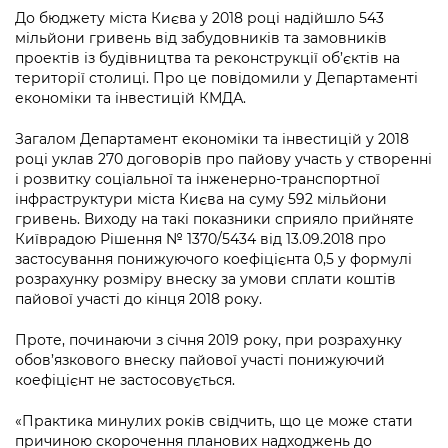
інформації
Рішення та розпорядження
Освіта та навчальні заклади
Громадська експертиза
До бюджету міста Києва у 2018 році надійшло 543
Медіагалерея
мільйони гривень від забудовників та замовників
Інформація з обмеженим доступом
Портал Послуг
Проєкти розпоряджень, що
Дороги, транспорт та парковки
проектів із будівництва та реконструкції об’єктів на
Громадський бюджет
Підписатися на новини та анонси від
перебувають на погодженні КМВА
території столиці. Про це повідомили у Департаменті
Подати запит онлайн
КМДА / Subscribe to announcements
економіки та інвестицій КМДА.
Навколишнє середовище міста
Консультації з громадськістю
from the KCSA
Рішення Київради
Проекти нормативно-правових та
Загалом Департамент економіки та інвестицій у 2018
Містобудування та земельні ділянки
Громадська рада
інших актів
Порядок акредитації медіа /
році уклав 270 договорів про пайову участь у створенні
Контактна інформація
Accreditation process
і розвитку соціальної та інженерно-транспортної
Культура, спорт, дозвілля
Петиції
Нормативна база
інфраструктури міста Києва на суму 592 мільйони
Графік роботи та прийому громадян
Подати журналістський запит /
гривень. Виходу на такі показники сприяло прийняте
Бізнес та ліцензування
Відкритий бюджет
Питання і відповіді про публічну
Submitting a media request
Київрадою Рішення № 1370/5434 від 13.09.2018 про
Вакансії
інформацію
застосування понижуючого коефіцієнта 0,5 у формулі
Фінанси та бюджет
Контактний центр
розрахунку розміру внеску за умови сплати коштів
Зйомки в лікарнях в умовах воєнного
Статистика
Порядок оскарження рішень, дій чи
пайової участі до кінця 2018 року.
стану / Rules for media coverage of
Безпека та правопорядок
Допомога учасникам АТО
бездіяльності розпорядників інформації
hospitals at work under martial law
Звернення громадян
Проте, починаючи з січня 2019 року, при розрахунку
Ритуальні послуги
Рада з питань внутрішньо переміщених
обов’язкового внеску пайової участі понижуючий
Звіти про опрацювання запитів на
Контакти для медіа / Contacts for mass
Регуляторна діяльність
осіб при Київській міській військовій
коефіцієнт не застосовується.
публічну інформацію
media
Іноземцям / For foreigners
адміністрації
Промисловість і наука Києва
«Практика минулих років свідчить, що це може стати
Інформація для споживачів
Пам'ятки культурної спадщини
«Ініціатива «Партнерство «Відкритий
причиною скорочення планових надходжень до