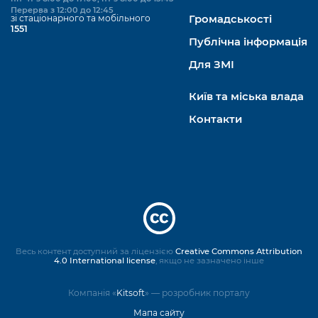
Перерва з 12:00 до 12:45
зі стаціонарного та мобільного
Громадськості
1551
Публічна інформація
Для ЗМІ
Київ та міська влада
Контакти
Весь контент доступний за ліцензією
Creative Commons Attribution
4.0 International license
, якщо не зазначено інше
Компанія «
Kitsoft
» — розробник порталу
Мапа сайту