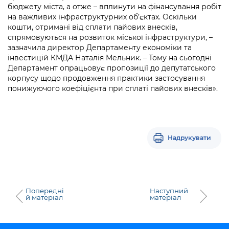
Підприємства, установи, організації
бюджету міста, а отже – вплинути на фінансування робіт
Уряд» – місцевий рівень»
Про відкриті дані
Портал Захисників та Захисниць
на важливих інфраструктурних об’єктах. Оскільки
Kyiv International Relations
кошти, отримані від сплати пайових внесків,
Важливе під час воєнного стану
Портал даних Києва
Безбар'єрність
спрямовуються на розвиток міської інфраструктури, –
Річні звіти
зазначила директор Департаменту економіки та
Публічні дашборди
Портал послуг
інвестицій КМДА Наталія Мельник. – Тому на сьогодні
Гендерна політика
Департамент опрацьовує пропозиції до депутатського
корпусу щодо продовження практики застосування
Міський застосунок Київ Цифровий
понижуючого коефіцієнта при сплаті пайових внесків».
Безбар'єрність
Важливе під час воєнного стану
Київська міська військова адміністрація
Надрукувати
Попередні
Наступний
й матеріал
матеріал