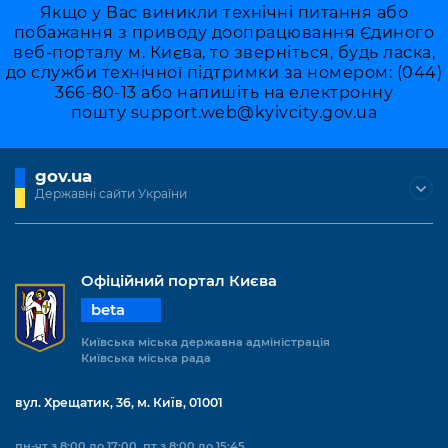
Якщо у Вас виникли технічні питання або
побажання з приводу доопрацювання Єдиного
веб-порталу м. Києва, то зверніться, будь ласка,
до служби технічної підтримки за номером: (044)
366-80-13 або напишіть на електронну
пошту
support.web@kyivcity.gov.ua
gov.ua
Державні сайти України
Офіційний портал Києва
beta
Київська міська державна адміністрація
Київська міська рада
вул. Хрещатик, 36, м. Київ, 01001
пн-чт з 8:00 до 17:00, пт з 8:00 до 15:45