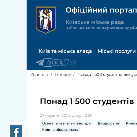
Офіційний портал
Київська міська рада
Київська міська державна адмін
Київ та міська влада
Міські послуги
Понад 1 500 студентів випус
Головна
Новини
Київський міський голова
Будинок 
послуги
Понад 1 500 студентів
Київська міська рада
Пільги, су
27 червня 2025 року, 12:34
Про Київ
соціальн
Освіта та навчальні заклади
Вища освіта
Київс
Київ та міська влада
Керівництво КМДА
Паспорт, 