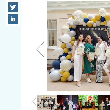
довідки
Структура
Лікарні 
Рішення та розпорядження
Освіта та
Проєкти розпоряджень, що
заклади
перебувають на погодженні
КМВА
Дороги, 
парковки
Навколи
середови