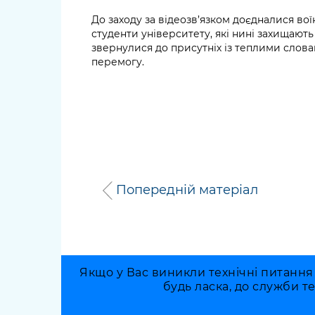
До заходу за відеозв’язком доєдналися вої
студенти університету, які нині захищают
звернулися до присутніх із теплими слова
перемогу.
Попередній матеріал
Якщо у Вас виникли технічні питання
будь ласка, до служби т