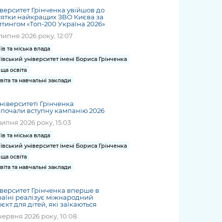
верситет Грінченка увійшов до
ятки найкращих ЗВО Києва за
тингом «Топ-200 Україна 2026»
липня 2026 року, 12:07
їв та міська влада
ївський університет імені Бориса Грінченка
ща освіта
віта та навчальні заклади
ніверситеті Грінченка
почали вступну кампанію 2026
липня 2026 року, 15:03
їв та міська влада
ївський університет імені Бориса Грінченка
ща освіта
віта та навчальні заклади
верситет Грінченка вперше в
аїні реалізує міжнародний
єкт для дітей, які заїкаються
червня 2026 року, 10:08