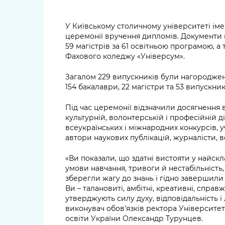
У Київському столичному університеті іме
церемонії вручення дипломів. Документи п
59 магістрів за 61 освітньою програмою, 
Фахового коледжу «Універсум».
Загалом 229 випускників були нагороджен
154 бакалаври, 22 магістри та 53 випускн
Під час церемонії відзначили досягнення в
культурній, волонтерській і професійній д
всеукраїнських і міжнародних конкурсів, 
автори наукових публікацій, журналісти, 
«Ви показали, що здатні вистояти у найскл
умови навчання, тривоги й нестабільніст
зберегли жагу до знань і гідно завершили 
Ви – талановиті, амбітні, креативні, справ
утверджують силу духу, відповідальність і
виконувач обов’язків ректора Університет
освіти України Олександр Турунцев.