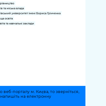
рівництво
їв та міська влада
ївський університет імені Бориса Грінченка
ща освіта
віта та навчальні заклади
веб-порталу м. Києва, то зверніться,
о напишіть на електронну