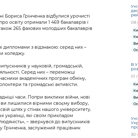
Уні
дес
рей
ні Бориса Грінченка відбулися урочисті
ро освіту отримали 1 469 бакалаврів і
08 
а також 265 фахових молодших бакалаврів
Ки
Ки
Ви
і дипломами з відзнакою: серед них –
Ос
ики коледжу.
В У
ипускників у науковій, громадській,
роз
іяльності. Серед них – переможці
01 
учасники академічних програм обміну,
волонтери та громадські активісти.
Ки
Ки
адніші часи. Попри виклики війни, нові
Ви
ь, ви лишилися вірними своєму вибору,
Ос
свій шлях у стінах нашого університету.
жні українці, які своїм прикладом
Уні
 людяність», – звернувся до випускників
Укр
про
у Грінченка, заслужений працівник
30 