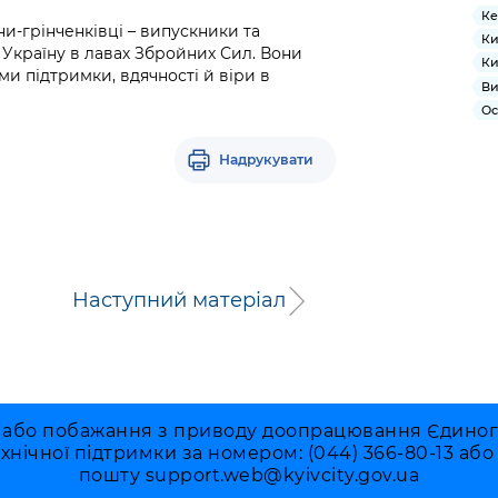
Ке
ни-грінченківці – випускники та
Ки
ь Україну в лавах Збройних Сил. Вони
Ки
ми підтримки, вдячності й віри в
Ви
Ос
Надрукувати
Наступний матеріал
 або побажання з приводу доопрацювання Єдиного 
ехнічної підтримки за номером: (044) 366-80-13 аб
пошту
support.web@kyivcity.gov.ua