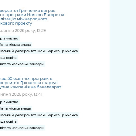
жет
Річні звіти
Києва
журналіст
міській військовій
coverage
Портал послуг
док
и та
ський
адміністрації
верситет Грінченка виграв
of
нтр
Гендерна політика
нт програми Horizon Europe на
Публічні
рження
и від
запит /
hospitals
лізацію міжнародного
Міський застосунок Київ
дашборди
ь, дій чи
 /
«Ініціатива
кового проєкту
Submitting
at work
Безбар'єрність
Цифровий
яльності
ribe
«Партнерство
серпня 2026 року, 12:59
a media
under
рядників
«Відкритий Уряд» –
request
рівництво
martial law
Київська міська військова
Важливе під час
мації
unce
місцевий рівень»
їв та міська влада
адміністрація
воєнного стану
s
ївський університет імені Бориса Грінченка
Контакти
 про
Важливе під час
the
ща освіта
для медіа
цювання
воєнного стану
віта та навчальні заклади
/ Contacts
ів на
for mass
чну
ад 50 освітніх програм: в
media
верситеті Грінченка стартує
рмацію
упна кампанія на бакалаврат
липня 2026 року, 13:41
рівництво
їв та міська влада
ївський університет імені Бориса Грінченка
ща освіта
віта та навчальні заклади