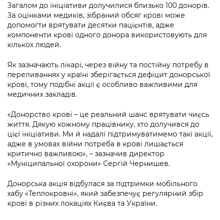
Підприємства, установи, організації
Загалом до ініціативи долучилися близько 100 донорів.
Уряд» – місцевий рівень»
Про відкриті дані
Портал Захисників та Захисниць
За оцінками медиків, зібраний обсяг крові може
Kyiv International Relations
допомогти врятувати десятки пацієнтів, адже
Важливе під час воєнного стану
Портал даних Києва
компоненти крові одного донора використовують для
Безбар'єрність
Річні звіти
кількох людей.
Публічні дашборди
Портал послуг
Як зазначають лікарі, через війну та постійну потребу в
Гендерна політика
переливаннях у країні зберігається дефіцит донорської
Міський застосунок Київ Цифровий
крові, тому подібні акції є особливо важливими для
Безбар'єрність
медичних закладів.
Важливе під час воєнного стану
Київська міська військова адміністрація
«Донорство крові – це реальний шанс врятувати чиєсь
життя. Дякую кожному працівнику, хто долучився до
цієї ініціативи. Ми й надалі підтримуватимемо такі акції,
адже в умовах війни потреба в крові лишається
критично важливою», – зазначив директор
«Муніципальної охорони» Сергій Чернишев.
Донорська акція відбулася за підтримки мобільного
хабу «Теплокровні», який забезпечує регулярний збір
крові в різних локаціях Києва та України.