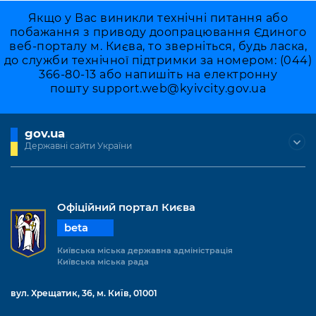
Якщо у Вас виникли технічні питання або
побажання з приводу доопрацювання Єдиного
веб-порталу м. Києва, то зверніться, будь ласка,
до служби технічної підтримки за номером: (044)
366-80-13 або напишіть на електронну
пошту
support.web@kyivcity.gov.ua
gov.ua
Державні сайти України
Офіційний портал Києва
beta
Київська міська державна адміністрація
Київська міська рада
вул. Хрещатик, 36, м. Київ, 01001