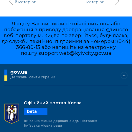
й матеріал
матеріал
Якщо у Вас виникли технічні питання або
побажання з приводу доопрацювання Єдиного
веб-порталу м. Києва, то зверніться, будь ласка,
до служби технічної підтримки за номером: (044)
366-80-13 або напишіть на електронну
пошту
support.web@kyivcity.gov.ua
gov.ua
Державні сайти України
Офіційний портал Києва
beta
Київська міська державна адміністрація
Київська міська рада