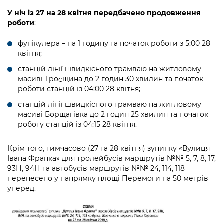
Підприємства, установи, організації
Уряд» – місцевий рівень»
Про відкриті дані
У ніч із 27 на 28 квітня передбачено продовження
Портал Захисників та Захисниць
роботи
:
Kyiv International Relations
Важливе під час воєнного стану
Портал даних Києва
Безбар'єрність
фунікулера – на 1 годину та початок роботи з 5:00 28
Річні звіти
Публічні дашборди
квітня;
Портал послуг
Гендерна політика
станцій лінії швидкісного трамваю на житловому
Міський застосунок Київ Цифровий
масиві Троєщина до 2 годин 30 хвилин та початок
Безбар'єрність
роботи станцій із 04:00 28 квітня;
Важливе під час воєнного стану
станцій лінії швидкісного трамваю на житловому
Київська міська військова адміністрація
масиві Борщагівка до 2 годин 25 хвилин та початок
роботу станцій із 04:15 28 квітня.
Крім того, тимчасово (27 та 28 квітня) зупинку «Вулиця
Івана Франка» для тролейбусів маршрутів №№ 5, 7, 8, 17,
93Н, 94Н та автобусів маршрутів №№ 24, 114, 118
перенесено у напрямку площі Перемоги на 50 метрів
уперед.