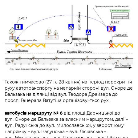
Також тимчасово (27 та 28 квітня) на період перекриття
руху автотранспорту на непарній стороні вул. Оноре де
Бальзака на ділянці від вул. Теодора Драйзера до
просп. Генерала Ватутіна організовується рух:
автобусів маршруту № 6
від площі Дарницької до
вул. Оноре де Бальзака за власним маршрутом, далі –
вул. Радунська до вул. Милославської, у зворотному
напрямку – вул. Радунська – вул. Лісківська –
вул. Милославська – вул. Радосинська – вул. Гійома де