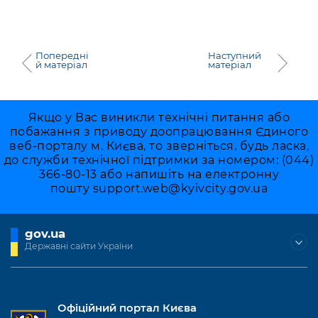
Попередні
Наступний
й матеріал
матеріал
Якщо у Вас виникли технічні питання або
побажання з приводу доопрацювання Єдиного
веб-порталу м. Києва, то зверніться, будь ласка,
до служби технічної підтримки за номером: (044)
366-80-13 або напишіть на електронну
пошту
support.web@kyivcity.gov.ua
gov.ua
Державні сайти України
Офіційний портал Києва