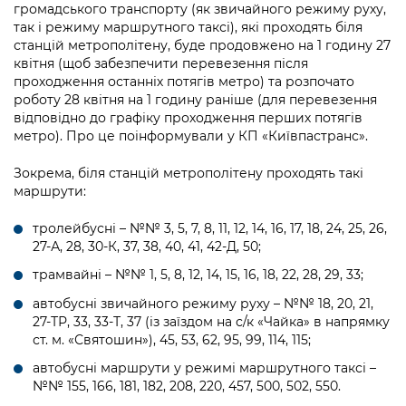
інформації
громадського транспорту (як звичайного режиму руху,
Рішення та розпорядження
Освіта та навчальні заклади
Громадська експертиза
Медіагалерея
так і режиму маршрутного таксі), які проходять біля
Інформація з обмеженим доступом
Портал Послуг
станцій метрополітену, буде продовжено на 1 годину 27
Проєкти розпоряджень, що
Дороги, транспорт та парковки
Громадський бюджет
Підписатися на новини та анонси від
квітня (щоб забезпечити перевезення після
перебувають на погодженні КМВА
Подати запит онлайн
КМДА / Subscribe to announcements
проходження останніх потягів метро) та розпочато
Навколишнє середовище міста
Консультації з громадськістю
from the KCSA
роботу 28 квітня на 1 годину раніше (для перевезення
Рішення Київради
Проекти нормативно-правових та
відповідно до графіку проходження перших потягів
Містобудування та земельні ділянки
Громадська рада
інших актів
метро). Про це поінформували у КП «Київпастранс».
Порядок акредитації медіа /
Контактна інформація
Accreditation process
Культура, спорт, дозвілля
Петиції
Нормативна база
Зокрема, біля станцій метрополітену проходять такі
Графік роботи та прийому громадян
маршрути:
Подати журналістський запит /
Бізнес та ліцензування
Відкритий бюджет
Питання і відповіді про публічну
Submitting a media request
Вакансії
тролейбусні – №№ 3, 5, 7, 8, 11, 12, 14, 16, 17, 18, 24, 25, 26,
інформацію
Фінанси та бюджет
Контактний центр
27-А, 28, 30-К, 37, 38, 40, 41, 42-Д, 50;
Зйомки в лікарнях в умовах воєнного
Статистика
Порядок оскарження рішень, дій чи
стану / Rules for media coverage of
трамвайні – №№ 1, 5, 8, 12, 14, 15, 16, 18, 22, 28, 29, 33;
Безпека та правопорядок
Допомога учасникам АТО
бездіяльності розпорядників інформації
hospitals at work under martial law
Звернення громадян
автобусні звичайного режиму руху – №№ 18, 20, 21,
Ритуальні послуги
Рада з питань внутрішньо переміщених
27-ТР, 33, 33-Т, 37 (із заїздом на с/к «Чайка» в напрямку
Звіти про опрацювання запитів на
Контакти для медіа / Contacts for mass
Регуляторна діяльність
ст. м. «Святошин»), 45, 53, 62, 95, 99, 114, 115;
осіб при Київській міській військовій
публічну інформацію
media
Іноземцям / For foreigners
адміністрації
автобусні маршрути у режимі маршрутного таксі –
Промисловість і наука Києва
Інформація для споживачів
№№ 155, 166, 181, 182, 208, 220, 457, 500, 502, 550.
Пам'ятки культурної спадщини
«Ініціатива «Партнерство «Відкритий