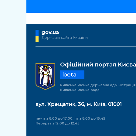
gov.ua
Державні сайти України
Офіційний портал Києв
beta
Київська міська державна адміністрація
Київська міська рада
вул. Хрещатик, 36, м. Київ, 01001
пн-чт з 8:00 до 17:00, пт з 8:00 до 15:45
Перерва з 12:00 до 12:45