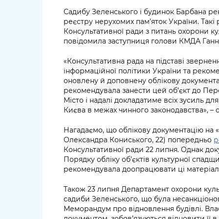
Садибу Зеленського і будинок Барбана р
реєстру нерухомих пам’яток України. Такі 
Консультативної ради з питань охорони к
повідомила заступниця голови КМДА Ганн
«Консультативна рада на підставі звернен
інформаційної політики України та рекоме
оновлену й доповнену облікову документа
рекомендувала занести цей об’єкт до Пере
Місто і надалі докладатиме всіх зусиль д
Києва в межах чинного законодавства», – 
Нагадаємо, що облікову документацію на «
Олександра Кониського, 22) попередньо
р
Консультативної ради 22 липня. Однак док
Порядку обліку об’єктів культурної спадщ
рекомендувала доопрацювати ці матеріал
Також 23 липня Департамент охорони кул
садиби Зеленського, що була несанкціоно
Меморандум про відновлення будівлі. Влас
документом, зобов’язуються відновити її в