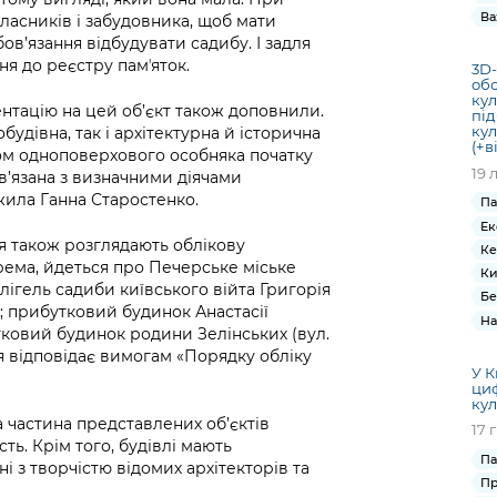
Ва
ласників і забудовника, щоб мати
бов’язання відбудувати садибу. І задля
ня до реєстру памʼяток.
3D-
обс
кул
нтацію на цей об’єкт також доповнили.
під
кул
обудівна, так і архітектурна й історична
(+в
ком одноповерхового особняка початку
19 
пов’язана з визначними діячами
жила Ганна Старостенко.
Па
Ек
ня також розглядають облікову
Ке
крема, йдеться про Печерське міське
Ки
флігель садиби київського війта Григорія
Бе
); прибутковий будинок Анастасії
На
бутковий будинок родини Зелінських (вул.
ія відповідає вимогам «Порядку обліку
У К
циф
кул
 частина представлених об’єктів
17 
ть. Крім того, будівлі мають
Па
ні з творчістю відомих архітекторів та
Пр