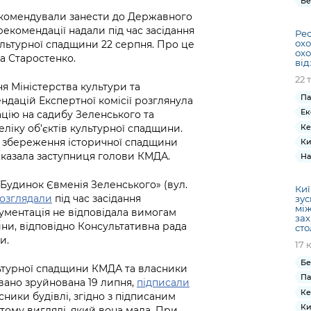
Бе
екомендували занести до Державного
рекомендації надали під час засідання
Рес
охо
ультурної спадщини 22 серпня. Про це
охо
а Старостенко.
від
22 
ня Міністерства культури та
Па
ндацій Експертної комісії розглянула
Ек
цію на садибу Зеленського та
Ке
ліку об’єктів культурної спадщини.
ля збереження історичної спадщини
Ки
сказала заступниця голови КМДА.
На
Будинок Євменія Зеленського» (вул.
Киї
озглядали
під час засідання
зус
між
ументація не відповідала вимогам
зах
ини, відповідно Консультативна рада
сто
и.
17 
Бе
ьтурної спадщини КМДА та власники
Па
вано зруйнована 19 липня,
підписали
Ке
ники будівлі, згідно з підписаним
Ки
 тому вигляді, який вона мала. При