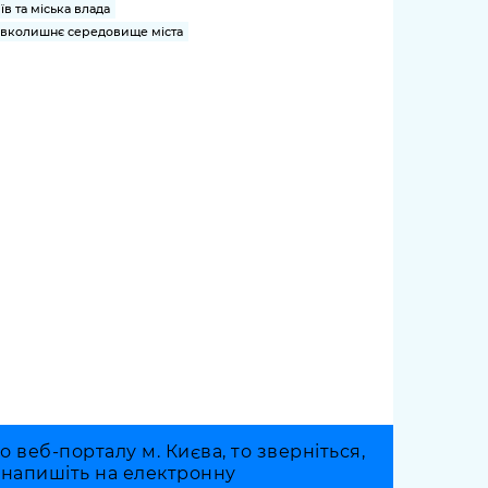
їв та міська влада
вколишнє середовище міста
веб-порталу м. Києва, то зверніться,
о напишіть на електронну