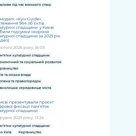
жливе під час воєнного стану
моделі, «Kyiv Guide»,
теження 964 об’єктів
ьтурної спадщини: у Києві
били підсумки охорони
ьтурної спадщини за 2025 рік
ідео)
лютого 2026 року, 16:03
м'ятки культурної спадщини
ономічний та соціальний розвиток
рівництво
їв та міська влада
зпека та правопорядок
вколишнє середовище міста
иєві презентували проєкт
рової фіксації пам’яток
ьтурної спадщини
грудня 2025 року, 13:24
м'ятки культурної спадщини
о Київ
Керівництво