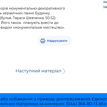
Ки
На
творів монументально-декоративного
ль керамічних панно Будинку
(бульв. Тараса Шевченка, 50-52)
. Його також планують внести до
за видом «монументальне мистецтво».
Надрукувати
Наступний матеріал
 або побажання з приводу доопрацювання Єдиного 
ехнічної підтримки за номером: (044) 366-80-13 аб