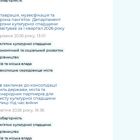
збар'єрність
таврація, музеєфікація та
рона пам’яток: Департамент
рони культурної спадщини
звітував за І квартал 2026 року
травня 2026 року, 13:01
м'ятки культурної спадщини
ономічний та соціальний розвиток
рівництво
їв та міська влада
вколишнє середовище міста
в закликає до консолідації
иль держави, міста та
народних партнерів для
исту культурної спадщини
лиці під час війни
квітня 2026 року, 16:36
збар'єрність
м'ятки культурної спадщини
рівництво
їв та міська влада