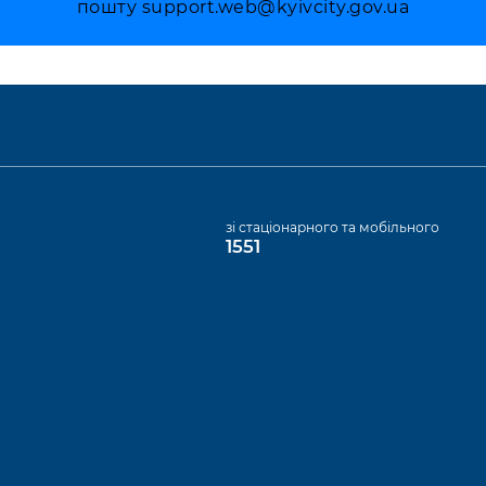
пошту
support.web@kyivcity.gov.ua
а
зі стаціонарного та мобільного
1551