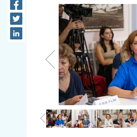
довідки
Структура
Лікарні 
Рішення та розпорядження
Освіта та
Проєкти розпоряджень, що
заклади
перебувають на погодженні
КМВА
Дороги, 
парковки
Навколи
середови