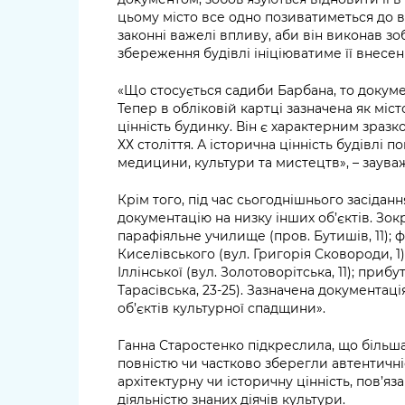
цьому місто все одно позиватиметься до в
законні важелі впливу, аби він виконав зо
збереження будівлі ініціюватиме її внесен
«Що стосується садиби Барбана, то докуме
Тепер в обліковій картці зазначена як міст
цінність будинку. Він є характерним зраз
ХХ століття. А історична цінність будівлі 
медицини, культури та мистецтв», – заува
Крім того, під час сьогоднішнього засідан
документацію на низку інших об’єктів. Зо
парафіяльне училище (пров. Бутишів, 11); 
Киселівського (вул. Григорія Сковороди, 1
Іллінської (вул. Золотоворітська, 11); при
Тарасівська, 23-25). Зазначена документац
об’єктів культурної спадщини».
Ганна Старостенко підкреслила, що більша
повністю чи частково зберегли автентичніс
архітектурну чи історичну цінність, пов’яза
діяльністю знаних діячів культури.