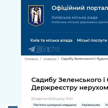
Офіційний портал
Київська міська рада
Київська міська державна адмін
Київ та міська влада
Міські послуги
Садибу Зеленського і будин
Головна
Новини
Київський міський голова
Будинок 
послуги
Садибу Зеленського і
Київська міська рада
Держреєстру нерухоми
Пільги, су
Про Київ
соціальн
22 серпня 2024 року, 15:41
Керівництво КМДА
Паспорт, 
Пам'ятки культурної спадщини
Керівництво
К