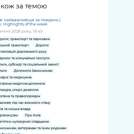
жет
Річні звіти
Києва
журналіст
міській військовій
coverage
акож за темою
Портал послуг
док
и та
ський
адміністрації
of
нтр
Гендерна політика
Публічні
рження
и від
запит /
hospitals
в: найважливіше за тиждень |
Міський застосунок Київ
дашборди
ь, дій чи
 /
«Ініціатива
Submitting
v. Highlights of the week
at work
Безбар'єрність
Цифровий
яльності
ribe
«Партнерство
a media
липня 2026 року, 19:45
under
рядників
«Відкритий Уряд» –
request
martial law
роги, транспорт та парковки
Київська міська військова
Важливе під час
мації
unce
місцевий рівень»
ський транспорт
Дороги
адміністрація
воєнного стану
s
Контакти
ганізація дорожнього руху
 про
Важливе під час
the
для медіа
динок та комунальні послуги
цювання
воєнного стану
льги, субсидії та соціальний захист
/ Contacts
ів на
льги
Допомога Захисникам
for mass
чну
карні та медицина
media
рмацію
стрена медична допомога
льтура, спорт, дозвілля
зпека та правопорядок
жливе під час воєнного стану
їв та міська влада
рівництво
Про Київ
м'ятки культурної спадщини
хисникам, ветеранам та їхнім родинам