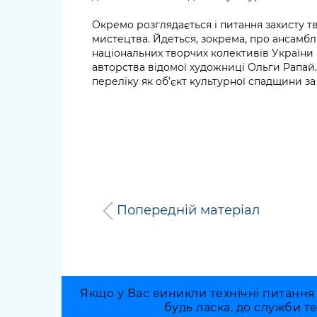
Окремо розглядається і питання захисту 
мистецтва. Йдеться, зокрема, про ансамб
національних творчих колективів України 
авторства відомої художниці Ольги Рапай
переліку як об’єкт культурної спадщини 
Попередній матеріал
Якщо у Вас виникли технічні питання
будь ласка, до служби т