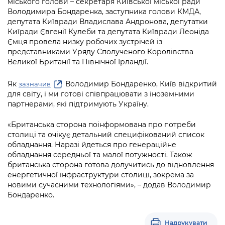
міського голови – секретаря Київської міської ради
Підприємства, установи, організації
Уряд» – місцевий рівень»
Про відкриті дані
Володимира Бондаренка, заступника голови КМДА,
Портал Захисників та Захисниць
депутата Київради Владислава Андронова, депутатки
Kyiv International Relations
Важливе під час воєнного стану
Портал даних Києва
Киїради Євгенії Кулеби та депутата Київради Леоніда
Безбар'єрність
Ємця провела низку робочих зустрічей із
Річні звіти
Публічні дашборди
представниками Уряду Сполученого Королівства
Портал послуг
Великої Британії та Північної Ірландії.
Гендерна політика
Міський застосунок Київ Цифровий
Як
Володимир Бондаренко, Київ відкритий
зазначив
Безбар'єрність
для світу, і ми готові співпрацювати з іноземними
Важливе під час воєнного стану
партнерами, які підтримують Україну.
Київська міська військова адміністрація
«Британська сторона поінформована про потреби
столиці та очікує детальний специфікований список
обладнання. Наразі йдеться про генераційне
обладнання середньої та малої потужності. Також
британська сторона готова долучитись до відновлення
енергетичної інфраструктури столиці, зокрема за
новими сучасними технологіями», – додав Володимир
Бондаренко.
Надрукувати