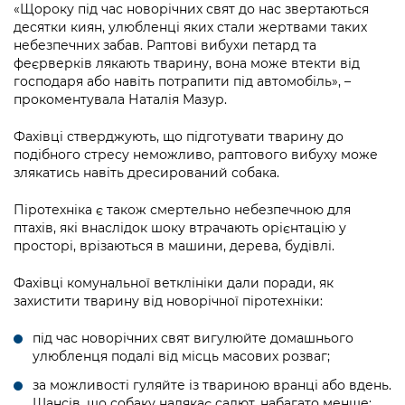
Підприємства, установи, організації
«Щороку під час новорічних свят до нас звертаються
Уряд» – місцевий рівень»
Про відкриті дані
Портал Захисників та Захисниць
десятки киян, улюбленці яких стали жертвами таких
Kyiv International Relations
небезпечних забав. Раптові вибухи петард та
Важливе під час воєнного стану
Портал даних Києва
феєрверків лякають тварину, вона може втекти від
Безбар'єрність
Річні звіти
господаря або навіть потрапити під автомобіль», –
Публічні дашборди
прокоментувала Наталія Мазур.
Портал послуг
Гендерна політика
Фахівці стверджують, що підготувати тварину до
Міський застосунок Київ Цифровий
подібного стресу неможливо, раптового вибуху може
Безбар'єрність
злякатись навіть дресирований собака.
Важливе під час воєнного стану
Київська міська військова адміністрація
Піротехніка є також смертельно небезпечною для
птахів, які внаслідок шоку втрачають орієнтацію у
просторі, врізаються в машини, дерева, будівлі.
Фахівці комунальної ветклініки дали поради, як
захистити тварину від новорічної піротехніки:
під час новорічних свят вигулюйте домашнього
улюбленця подалі від місць масових розваг;
за можливості гуляйте із твариною вранці або вдень.
Шансів, що собаку налякає салют, набагато менше;