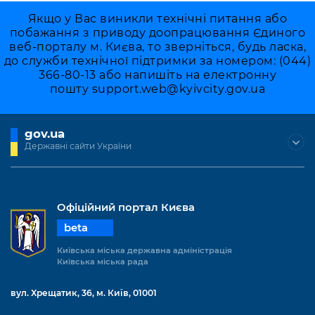
Якщо у Вас виникли технічні питання або
побажання з приводу доопрацювання Єдиного
веб-порталу м. Києва, то зверніться, будь ласка,
до служби технічної підтримки за номером: (044)
366-80-13 або напишіть на електронну
пошту
support.web@kyivcity.gov.ua
gov.ua
Державні сайти України
Офіційний портал Києва
beta
Київська міська державна адміністрація
Київська міська рада
вул. Хрещатик, 36, м. Київ, 01001