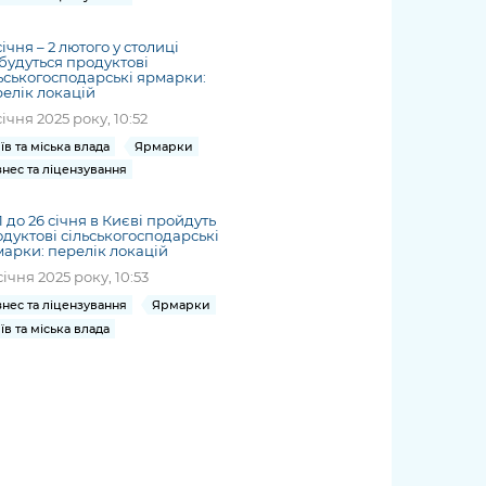
січня – 2 лютого у столиці
будуться продуктові
ьськогосподарські ярмарки:
елік локацій
січня 2025 року, 10:52
їв та міська влада
Ярмарки
знес та ліцензування
21 до 26 січня в Києві пройдуть
дуктові сільськогосподарські
арки: перелік локацій
січня 2025 року, 10:53
знес та ліцензування
Ярмарки
їв та міська влада