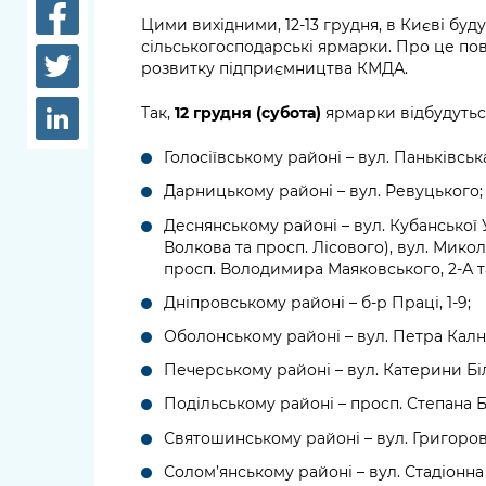
довідки
Цими вихідними, 12-13 грудня, в Києві буд
Структура
сільськогосподарські ярмарки. Про це по
Лікарні 
розвитку підприємництва КМДА.
Рішення та розпорядження
Освіта та
Так,
12 грудня (субота)
ярмарки відбудуться
Проєкти розпоряджень, що
заклади
перебувають на погодженні
Голосіївському районі – вул. Паньківська,
КМВА
Дороги, 
Дарницькому районі – вул. Ревуцького;
парковки
Деснянському районі – вул. Кубанської 
Навколи
Волкова та просп. Лісового), вул. Мико
просп. Володимира Маяковського, 2-А т
середови
Дніпровському районі – б-р Праці, 1-9;
Оболонському районі – вул. Петра Калн
Печерському районі – вул. Катерини Бі
Подільському районі – просп. Степана Б
Святошинському районі – вул. Григоров
Солом’янському районі – вул. Стадіонн