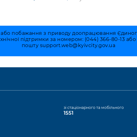
 або побажання з приводу доопрацювання Єдиного 
ехнічної підтримки за номером: (044) 366-80-13 аб
пошту
support.web@kyivcity.gov.ua
а
зі стаціонарного та мобільного
1551