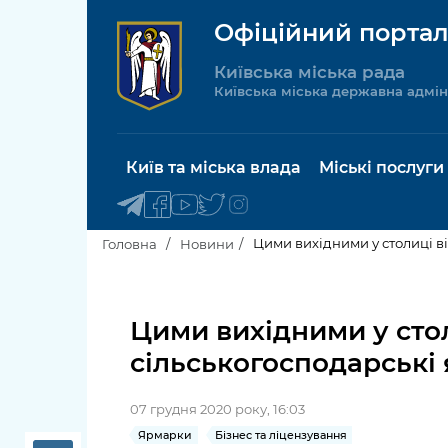
Офіційний портал
Київська міська рада
Київська міська державна адмін
Київ та міська влада
Міські послуги
Цими вихідними у столиці в
Головна
Новини
Київський міський голова
Будинок 
послуги
Цими вихідними у стол
Київська міська рада
сільськогосподарські
Пільги, су
Про Київ
соціальн
07 грудня 2020 року, 16:03
Керівництво КМДА
Паспорт, 
Ярмарки
Бізнес та ліцензування