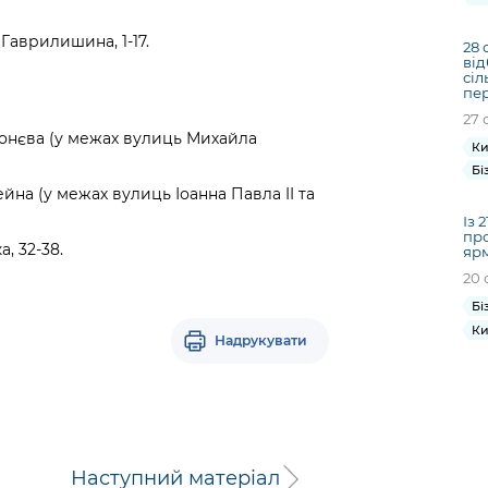
Гаврилишина, 1-17.
28 
від
сіл
пер
27 
Конєва (у межах вулиць Михайла
Ки
Бі
на (у межах вулиць Іоанна Павла II та
Із 
про
, 32-38.
ярм
20 
Бі
Ки
Надрукувати
Наступний матеріал