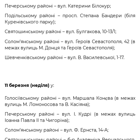
Підприємства, установи, організації
Уряд» – місцевий рівень»
Про відкриті дані
Печерському районі – вул. Катерини Білокур;
Портал Захисників та Захисниць
Kyiv International Relations
Подільському районі – просп. Степана Бандери (біля
Важливе під час воєнного стану
Портал даних Києва
Куренівського парку);
Безбар'єрність
Річні звіти
Святошинському районі – вул. Булгакова, 10-13/1;
Публічні дашборди
Портал послуг
Гендерна політика
Солом’янському районі – вул. Героїв Севастополя, 42 (в
межах вулиць М. Донця та Героїв Севастополя);
Міський застосунок Київ Цифровий
Безбар'єрність
Шевченківському районі – вул. В. Василевської, 1-17.
Важливе під час воєнного стану
Київська міська військова адміністрація
11 березня (неділя)
у:
Голосіївському районі – вул. Маршала Конєва (в межах
вулиць М. Ломоносова та В. Касіяна);
Печерському районі – вул. І. Кудрі (в межах вулиць
Іоанна Павла ІІ та Чигоріна);
Солом’янському районі – вул. Ф. Ернста, 14-А;
Святошинському районі – б-р Академіка Вернадського,