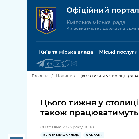
Офіційний портал
Київська міська рада
Київська міська державна адмін
Київ та міська влада
Міські послуги
Цього тижня у столиці трив
Головна
Новини
Київський міський голова
Будинок 
послуги
Цього тижня у столиці
Київська міська рада
також працюватимуть
Пільги, су
Про Київ
соціальн
08 травня 2023 року, 10:10
Керівництво КМДА
Паспорт, 
Київ та міська влада
Ярмарки