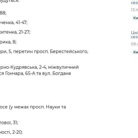
удуться:
сез
13 
88;
Ки
енка, 41-47;
итенка, 21-27;
Цьо
сез
ика, 8;
06 
ри, 5, перетин просп. Берестейського,
Ки
арно-Кудрявська, 2-4, міжвуличний
я Гончара, 65-А та вул. Богдана
шосе (у межах просп. Науки та
вої, 31;
сті, 2-20;