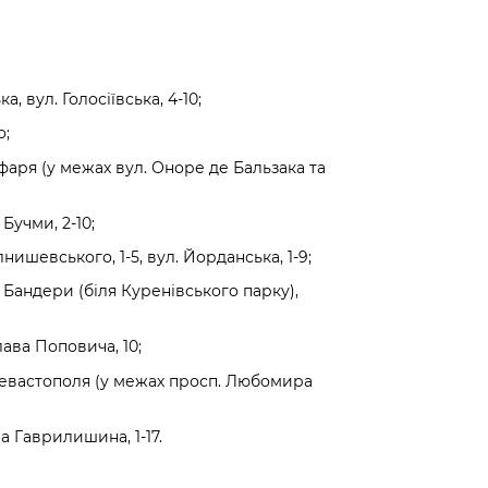
а, вул. Голосіївська, 4-10;
о;
фаря (у межах вул. Оноре де Бальзака та
Бучми, 2-10;
ишевського, 1-5, вул. Йорданська, 1-9;
 Бандери (біля Куренівського парку),
ава Поповича, 10;
 Севастополя (у межах просп. Любомира
а Гаврилишина, 1-17.