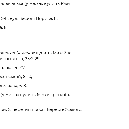
сильківська (у межах вулиць Єжи
-11, вул. Василя Порика, 8;
, 8.
ановської (у межах вулиць Михайла
рогівська, 25/2-29;
енка, 41-47;
сенський, 8-10;
лмазова, 6-8;
 (у межах вулиць Межигірської та
ри, 5, перетин просп. Берестейського,