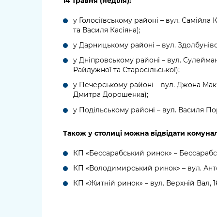
14 травня (неділя):
у Голосіївському районі – вул. Самійла
та Василя Касіяна);
у Дарницькому районі – вул. Здолбунівсь
у Дніпровському районі – вул. Сулейма
Райдужної та Старосільської);
у Печерському районі – вул. Джона Макк
Дмитра Дорошенка);
у Подільському районі – вул. Василя Пор
Також у столиці можна відвідати комуна
КП «Бессарабський ринок» – Бессарабсь
КП «Володимирський ринок» – вул. Анто
КП «Житній ринок» – вул. Верхній Вал, 1