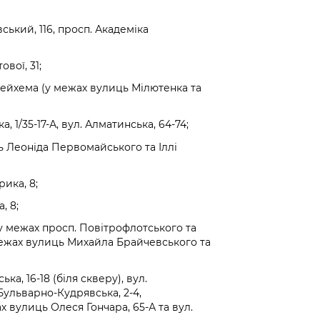
вський, 116, просп. Академіка
вої, 31;
лейхема (у межах вулиць Мілютенка та
, 1/35-17-А, вул. Алматинська, 64-74;
 Леоніда Первомайського та Іллі
ика, 8;
, 8;
(у межах просп. Повітрофлотського та
 межах вулиць Михайла Брайчевського та
а, 16-18 (біля скверу), вул.
. Бульварно-Кудрявська, 2-4,
 вулиць Олеся Гончара, 65-А та вул.