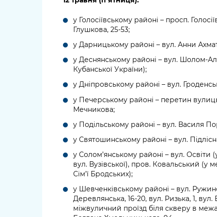
у Голосіївському районі – просп. Голосії
Глушкова, 25-53;
у Дарницькому районі – вул. Анни Ахмато
у Деснянському районі – вул. Шолом-А
Кубанської України);
у Дніпровському районі – вул. Гроденська
у Печерському районі – перетин вулиць
Мечникова;
у Подільському районі – вул. Василя Пор
у Святошинському районі – вул. Підлісна
у Солом’янському районі – вул. Освіти 
вул. Вузівської), пров. Ковальський (у
Сім’ї Бродських);
у Шевченківському районі – вул. Ружинськ
Деревлянська, 16-20, вул. Ризька, 1, вул
міжвуличний проїзд біля скверу в межах