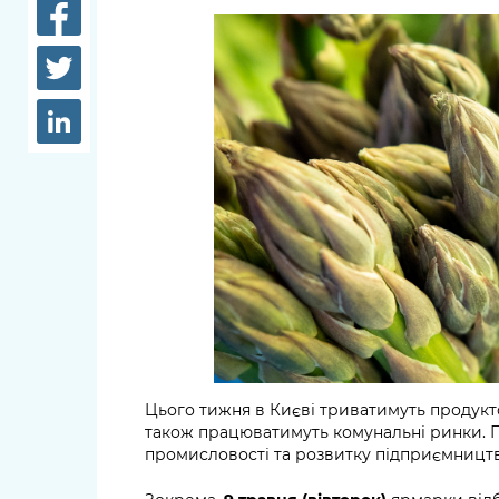
довідки
Структура
Лікарні 
Рішення та розпорядження
Освіта та
Проєкти розпоряджень, що
заклади
перебувають на погодженні
КМВА
Дороги, 
парковки
Навколи
середови
Цього тижня в Києві триватимуть продукто
також працюватимуть комунальні ринки. 
промисловості та розвитку підприємницт