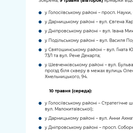
Зокрема,
9 травня (вівторок)
ярмарки відб
у Голосіївському районі – просп. Науки, 
у Дарницькому районі – вул. Євгена Харч
у Дніпровському районі – вул. Івана Мик
у Подільському районі – вул. Василя Пор
у Святошинському районі – вул. Гната Ю
73/1 та вул. Рене Декарта;
у Шевченківському районі – вул. Бульв
проїзд біля скверу в межах вулиць Олес
Хмельницького, 94.
10 травня (середа):
у Голосіївському районі – Стратегічне 
вул. Малокитаївської);
у Дарницькому районі – вул. Анни Ахмато
у Дніпровському районі – просп. Соборно