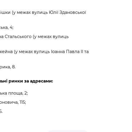
 Кішки (у межах вулиць Юлії Здановської
ка, 4;
на Стальського (у межах вулиць
ейна (у межах вулиць Іоанна Павла II та
ика, 8.
льні ринки за адресами:
ка площа, 2;
новича, 115;
6.