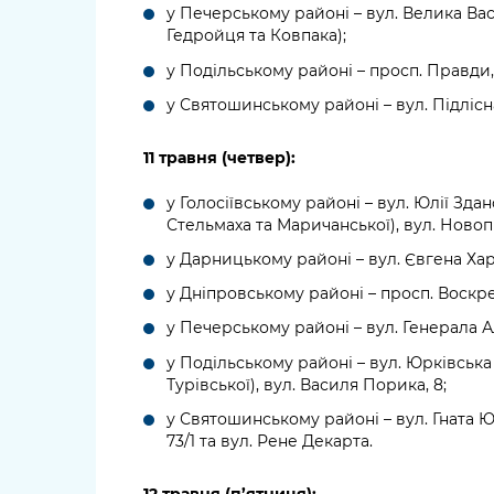
у Печерському районі – вул. Велика Ва
Гедройця та Ковпака);
у Подільському районі – просп. Правди, 5
у Святошинському районі – вул. Підлісна
11 травня (четвер):
у Голосіївському районі – вул. Юлії Зд
Стельмаха та Маричанської), вул. Новопи
у Дарницькому районі – вул. Євгена Харч
у Дніпровському районі – просп. Воскре
у Печерському районі – вул. Генерала А
у Подільському районі – вул. Юрківська
Турівської), вул. Василя Порика, 8;
у Святошинському районі – вул. Гната Ю
73/1 та вул. Рене Декарта.
12 травня (п’ятниця):