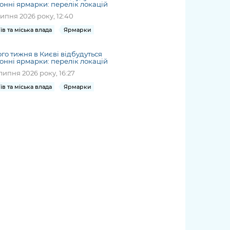
онні ярмарки: перелік локацій
липня 2026 року, 12:40
їв та міська влада
Ярмарки
го тижня в Києві відбудуться
онні ярмарки: перелік локацій
липня 2026 року, 16:27
їв та міська влада
Ярмарки