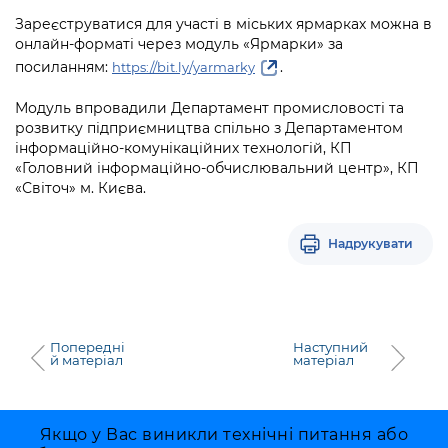
Зареєструватися для участі в міських ярмарках можна в
онлайн-форматі через модуль «Ярмарки» за
посиланням:
.
https://bit.ly/yarmarky
Модуль впровадили Департамент промисловості та
розвитку підприємництва спільно з Департаментом
інформаційно-комунікаційних технологій, КП
«Головний інформаційно-обчислювальний центр», КП
«Світоч» м. Києва.
Надрукувати
Попередні
Наступний
й матеріал
матеріал
Якщо у Вас виникли технічні питання або