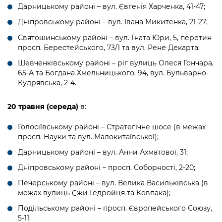
Підприємства, установи, організації
Дарницькому районі – вул. Євгенія Харченка, 41-47;
Уряд» – місцевий рівень»
Про відкриті дані
Портал Захисників та Захисниць
Дніпровському районі – вул. Івана Микитенка, 21-27;
Kyiv International Relations
Важливе під час воєнного стану
Портал даних Києва
Безбар'єрність
Святошинському районі – вул. Гната Юри, 5, перетин
Річні звіти
просп. Берестейського, 73/1 та вул. Рене Декарта;
Публічні дашборди
Портал послуг
Шевченківському районі – ріг вулиць Олеся Гончара,
Гендерна політика
65-А та Богдана Хмельницького, 94, вул. Бульварно-
Міський застосунок Київ Цифровий
Кудрявська, 2-4.
Безбар'єрність
Важливе під час воєнного стану
20 травня (середа)
в:
Київська міська військова адміністрація
Голосіївському районі – Стратегічне шосе (в межах
просп. Науки та вул. Малокитаївської);
Дарницькому районі – вул. Анни Ахматової, 31;
Дніпровському районі – просп. Соборності, 2-20;
Печерському районі – вул. Велика Васильківська (в
межах вулиць Єжи Гедройця та Ковпака);
Подільському районі – просп. Європейського Союзу,
5-11;