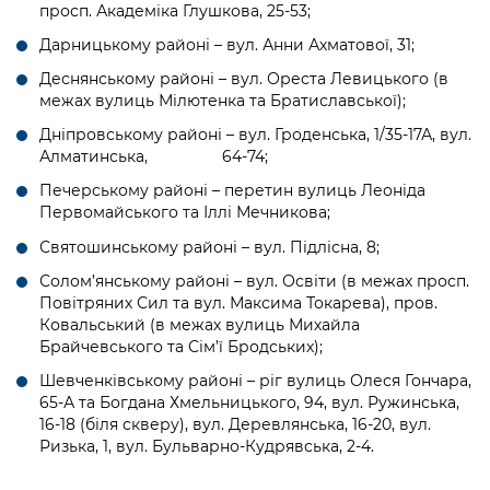
просп. Академіка Глушкова, 25-53;
Дарницькому районі – вул. Анни Ахматової, 31;
Деснянському районі – вул. Ореста Левицького (в
межах вулиць Мілютенка та Братиславської);
Дніпровському районі – вул. Гроденська, 1/35-17А, вул.
Алматинська, 64-74;
Печерському районі – перетин вулиць Леоніда
Первомайського та Іллі Мечникова;
Святошинському районі – вул. Підлісна, 8;
Солом’янському районі – вул. Освіти (в межах просп.
Повітряних Сил та вул. Максима Токарева), пров.
Ковальський (в межах вулиць Михайла
Брайчевського та Сім’ї Бродських);
Шевченківському районі – ріг вулиць Олеся Гончара,
65-А та Богдана Хмельницького, 94, вул. Ружинська,
16-18 (біля скверу), вул. Деревлянська, 16-20, вул.
Ризька, 1, вул. Бульварно-Кудрявська, 2-4.