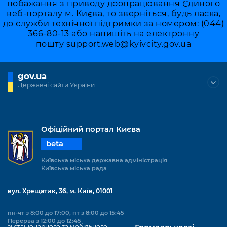
побажання з приводу доопрацювання Єдиного
веб-порталу м. Києва, то зверніться, будь ласка,
до служби технічної підтримки за номером: (044)
366-80-13 або напишіть на електронну
пошту
support.web@kyivcity.gov.ua
gov.ua
Державні сайти України
Офіційний портал Києва
beta
Київська міська державна адміністрація
Київська міська рада
вул. Хрещатик, 36, м. Київ, 01001
пн-чт з 8:00 до 17:00, пт з 8:00 до 15:45
Перерва з 12:00 до 12:45
зі стаціонарного та мобільного