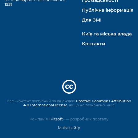
Громадськості
1551
Публічна інформація
Для ЗМІ
Київ та міська влада
Контакти
Весь контент доступний за ліцензією
Creative Commons Attribution
4.0 International license
, якщо не зазначено інше
Компанія «
Kitsoft
» — розробник порталу
Мапа сайту