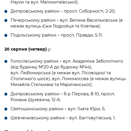
Підприємства, установи, організації
Науки та вул. Малокитаївської);
Уряд» – місцевий рівень»
Про відкриті дані
Портал Захисників та Захисниць
Дніпровському районі – просп. Соборності, 2-20;
Kyiv International Relations
Важливе під час воєнного стану
Портал даних Києва
Печерському районі – вул. Велика Васильківська (в
Безбар'єрність
межах вулиць Єжи Гедройця та Ковпака);
Річні звіти
Публічні дашборди
Портал послуг
Подільському районі – просп. Правди, 5-11.
Гендерна політика
Міський застосунок Київ Цифровий
20 серпня (четвер)
у:
Безбар'єрність
Важливе під час воєнного стану
Голосіївському районі – вул. Академіка Заболотного
Київська міська військова адміністрація
(від будинку №20-А до будинку №44),
вул. Любомирська (в межах вул. Лісоводної та
Столичного шосе), вул. Ломоносова (в межах вулиць
Михайла Стельмаха та Маричанської);
Дніпровському районі – б-р Перова, 8-10, просп.
Романа Шухевича, 12-А;
Святошинському районі – вул. Гната Юри, 5;
Шевченківському районі – вул. Багговутівська, 1.