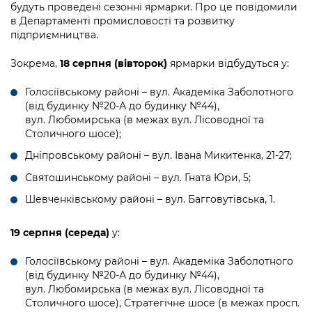
інформації
будуть проведені сезонні ярмарки. Про це повідомили
Рішення та розпорядження
Освіта та навчальні заклади
Громадська експертиза
Медіагалерея
в Департаменті промисловості та розвитку
Інформація з обмеженим доступом
Портал Послуг
підприємництва.
Проєкти розпоряджень, що
Дороги, транспорт та парковки
Громадський бюджет
Підписатися на новини та анонси від
перебувають на погодженні КМВА
Подати запит онлайн
КМДА / Subscribe to announcements
Зокрема,
18 серпня (вівторок)
ярмарки відбудуться у:
Навколишнє середовище міста
Консультації з громадськістю
from the KCSA
Рішення Київради
Проекти нормативно-правових та
Голосіївському районі – вул. Академіка Заболотного
Містобудування та земельні ділянки
Громадська рада
інших актів
Порядок акредитації медіа /
(від будинку №20-А до будинку №44),
Контактна інформація
вул. Любомирська (в межах вул. Лісоводної та
Accreditation process
Культура, спорт, дозвілля
Петиції
Нормативна база
Столичного шосе);
Графік роботи та прийому громадян
Подати журналістський запит /
Дніпровському районі – вул. Івана Микитенка, 21-27;
Бізнес та ліцензування
Відкритий бюджет
Питання і відповіді про публічну
Submitting a media request
Вакансії
Святошинському районі – вул. Гната Юри, 5;
інформацію
Фінанси та бюджет
Контактний центр
Зйомки в лікарнях в умовах воєнного
Шевченківському районі – вул. Багговутівська, 1.
Статистика
Порядок оскарження рішень, дій чи
стану / Rules for media coverage of
Безпека та правопорядок
Допомога учасникам АТО
бездіяльності розпорядників інформації
hospitals at work under martial law
Звернення громадян
19 серпня (середа)
у:
Ритуальні послуги
Рада з питань внутрішньо переміщених
Звіти про опрацювання запитів на
Контакти для медіа / Contacts for mass
Регуляторна діяльність
Голосіївському районі – вул. Академіка Заболотного
осіб при Київській міській військовій
публічну інформацію
media
Іноземцям / For foreigners
(від будинку №20-А до будинку №44),
адміністрації
Промисловість і наука Києва
вул. Любомирська (в межах вул. Лісоводної та
Інформація для споживачів
Столичного шосе), Стратегічне шосе (в межах просп.
Пам'ятки культурної спадщини
«Ініціатива «Партнерство «Відкритий