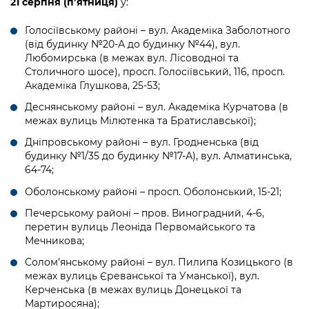
21 серпня (п’ятниця)
у:
Голосіївському районі – вул. Академіка Заболотного
(від будинку №20-А до будинку №44), вул.
Любомирська (в межах вул. Лісоводної та
Столичного шосе), просп. Голосіївський, 116, просп.
Академіка Глушкова, 25-53;
Деснянському районі – вул. Академіка Курчатова (в
межах вулиць Мілютенка та Братиславської);
Дніпровському районі – вул. Гродненська (від
будинку №1/35 до будинку №17-А), вул. Алматинська,
64-74;
Оболонському районі – просп. Оболонський, 15-21;
Печерському районі – пров. Виноградний, 4-6,
перетин вулиць Леоніда Первомайського та
Мечникова;
Солом’янському районі – вул. Пилипа Козицького (в
межах вулиць Єреванської та Уманської), вул.
Керченська (в межах вулиць Донецької та
Мартиросяна);