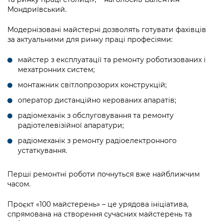
Підприємства, установи, організації
Уряд» – місцевий рівень»
Мондриївський.
Про відкриті дані
Портал Захисників та Захисниць
Kyiv International Relations
Важливе під час воєнного стану
Модернізовані майстерні дозволять готувати фахівців
Портал даних Києва
Безбар'єрність
за актуальними для ринку праці професіями:
Річні звіти
Публічні дашборди
Портал послуг
майстер з експлуатації та ремонту роботизованих і
Гендерна політика
мехатронних систем;
Міський застосунок Київ Цифровий
монтажник світлопрозорих конструкцій;
Безбар'єрність
Важливе під час воєнного стану
оператор дистанційно керованих апаратів;
Київська міська військова адміністрація
радіомеханік з обслуговування та ремонту
радіотелевізійної апаратури;
радіомеханік з ремонту радіоелектронного
устаткування.
Перші ремонтні роботи почнуться вже найближчим
часом.
Проєкт «100 майстерень» – це урядова ініціатива,
спрямована на створення сучасних майстерень та