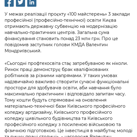
інформації
Рішення та розпорядження
Освіта та навчальні заклади
Громадська експертиза
Медіагалерея
Інформація з обмеженим доступом
Портал Послуг
У межах реалізації проєкту «100 майстерень» 3 заклади
Проєкти розпоряджень, що
Дороги, транспорт та парковки
Громадський бюджет
професійної (професійно-технічної) освіти Києва
Підписатися на новини та анонси від
перебувають на погодженні КМВА
Подати запит онлайн
отримають державну субвенцію на модернізацію
КМДА / Subscribe to announcements
Навколишнє середовище міста
Консультації з громадськістю
навчально-практичних центрів. Загальна сума
from the KCSA
Рішення Київради
фінансування становить понад 23 млн грн. Про це
Проекти нормативно-правових та
Містобудування та земельні ділянки
Громадська рада
повідомив заступник голови КМДА Валентин
інших актів
Порядок акредитації медіа /
Контактна інформація
Мондриївський.
Accreditation process
Культура, спорт, дозвілля
Петиції
Нормативна база
Графік роботи та прийому громадян
«Сьогодні профтехосвіта стає затребуваною як ніколи.
Подати журналістський запит /
Бізнес та ліцензування
Ринок праці демонструє брак кваліфікованих
Відкритий бюджет
Питання і відповіді про публічну
Submitting a media request
Вакансії
робітників за різними напрямами. У таких умовах
інформацію
надзвичайно важливо створити сучасні функціональні
Фінанси та бюджет
Контактний центр
Зйомки в лікарнях в умовах воєнного
Статистика
простори для здобувачів освіти, аби навчання було
Порядок оскарження рішень, дій чи
стану / Rules for media coverage of
максимально практичним і відповідало запитам часу.
Безпека та правопорядок
Допомога учасникам АТО
бездіяльності розпорядників інформації
hospitals at work under martial law
Тому кошти будуть спрямовані на оновлення
Звернення громадян
матеріально-технічної бази Київського професійного
Ритуальні послуги
Рада з питань внутрішньо переміщених
Звіти про опрацювання запитів на
Контакти для медіа / Contacts for mass
коледжу артдизайну, Київського професійного
Регуляторна діяльність
осіб при Київській міській військовій
публічну інформацію
коледжу цивільного будівництва та Київського
media
Іноземцям / For foreigners
адміністрації
професійного коледжу з посиленою військовою та
Промисловість і наука Києва
Інформація для споживачів
фізичною підготовкою. Це інвестиція в майбутнє молоді
Пам'ятки культурної спадщини
«Ініціатива «Партнерство «Відкритий
та ринку праці столиці», − наголосив Валентин