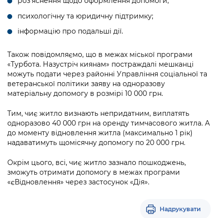
роз’яснення щодо оформлення допомоги;
Підприємства, установи, організації
Уряд» – місцевий рівень»
Про відкриті дані
Портал Захисників та Захисниць
психологічну та юридичну підтримку;
Kyiv International Relations
Важливе під час воєнного стану
Портал даних Києва
інформацію про подальші дії.
Безбар'єрність
Річні звіти
Публічні дашборди
Також повідомляємо, що в межах міської програми
Портал послуг
«Турбота. Назустріч киянам» постраждалі мешканці
Гендерна політика
можуть подати через районні Управління соціальної та
Міський застосунок Київ Цифровий
ветеранської політики заяву на одноразову
Безбар'єрність
матеріальну допомогу в розмірі 10 000 грн.
Важливе під час воєнного стану
Київська міська військова адміністрація
Тим, чиє житло визнають непридатним, виплатять
одноразово 40 000 грн на оренду тимчасового житла. А
до моменту відновлення житла (максимально 1 рік)
надаватимуть щомісячну допомогу по 20 000 грн.
Окрім цього, всі, чиє житло зазнало пошкоджень,
зможуть отримати допомогу в межах програми
«єВідновлення» через застосунок «Дія».
Надрукувати