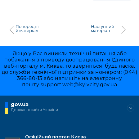
Попередні
Наступний
й матеріал
матеріал
Якщо у Вас виникли технічні питання або
побажання з приводу доопрацювання Єдиного
веб-порталу м. Києва, то зверніться, будь ласка,
до служби технічної підтримки за номером: (044)
366-80-13 або напишіть на електронну
пошту
support.web@kyivcity.gov.ua
gov.ua
Державні сайти України
Офіційний портал Києва