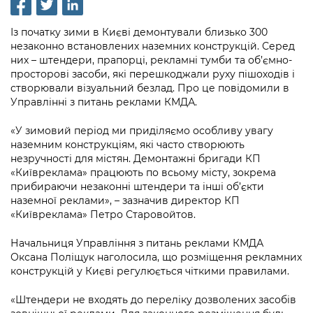
інформації
Рішення та розпорядження
Освіта та навчальні заклади
Громадська експертиза
Медіагалерея
Інформація з обмеженим доступом
Портал Послуг
Із початку зими в Києві демонтували близько 300
Проєкти розпоряджень, що
Дороги, транспорт та парковки
Громадський бюджет
незаконно встановлених наземних конструкцій. Серед
Підписатися на новини та анонси від
перебувають на погодженні КМВА
Подати запит онлайн
них – штендери, прапорці, рекламні тумби та об’ємно-
КМДА / Subscribe to announcements
Навколишнє середовище міста
Консультації з громадськістю
просторові засоби, які перешкоджали руху пішоходів і
from the KCSA
Рішення Київради
створювали візуальний безлад. Про це повідомили в
Проекти нормативно-правових та
Містобудування та земельні ділянки
Громадська рада
Управлінні з питань реклами КМДА.
інших актів
Порядок акредитації медіа /
Контактна інформація
Accreditation process
Культура, спорт, дозвілля
Петиції
«У зимовий період ми приділяємо особливу увагу
Нормативна база
Графік роботи та прийому громадян
наземним конструкціям, які часто створюють
Подати журналістський запит /
Бізнес та ліцензування
незручності для містян. Демонтажні бригади КП
Відкритий бюджет
Питання і відповіді про публічну
Submitting a media request
Вакансії
«Київреклама» працюють по всьому місту, зокрема
інформацію
прибираючи незаконні штендери та інші об’єкти
Фінанси та бюджет
Контактний центр
Зйомки в лікарнях в умовах воєнного
Статистика
наземної реклами», – зазначив директор КП
Порядок оскарження рішень, дій чи
стану / Rules for media coverage of
«Київреклама» Петро Старовойтов.
Безпека та правопорядок
Допомога учасникам АТО
бездіяльності розпорядників інформації
hospitals at work under martial law
Звернення громадян
Начальниця Управління з питань реклами КМДА
Ритуальні послуги
Рада з питань внутрішньо переміщених
Звіти про опрацювання запитів на
Контакти для медіа / Contacts for mass
Оксана Поліщук наголосила, що розміщення рекламних
Регуляторна діяльність
осіб при Київській міській військовій
публічну інформацію
конструкцій у Києві регулюється чіткими правилами.
media
Іноземцям / For foreigners
адміністрації
Промисловість і наука Києва
Інформація для споживачів
«Штендери не входять до переліку дозволених засобів
Пам'ятки культурної спадщини
«Ініціатива «Партнерство «Відкритий