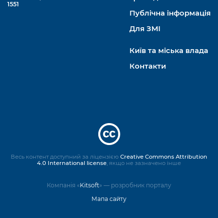
1551
Публічна інформація
Для ЗМІ
Київ та міська влада
Контакти
Весь контент доступний за ліцензією
Creative Commons Attribution
4.0 International license
, якщо не зазначено інше
Компанія «
Kitsoft
» — розробник порталу
Мапа сайту