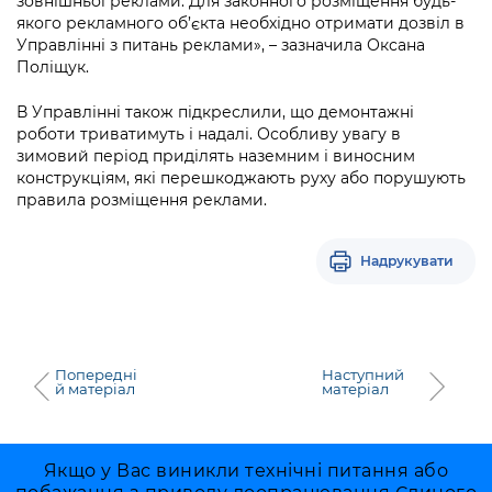
зовнішньої реклами. Для законного розміщення будь-
Підприємства, установи, організації
Уряд» – місцевий рівень»
Про відкриті дані
якого рекламного об’єкта необхідно отримати дозвіл в
Портал Захисників та Захисниць
Управлінні з питань реклами», – зазначила Оксана
Kyiv International Relations
Важливе під час воєнного стану
Поліщук.
Портал даних Києва
Безбар'єрність
Річні звіти
В Управлінні також підкреслили, що демонтажні
Публічні дашборди
Портал послуг
роботи триватимуть і надалі. Особливу увагу в
Гендерна політика
зимовий період приділять наземним і виносним
Міський застосунок Київ Цифровий
конструкціям, які перешкоджають руху або порушують
Безбар'єрність
правила розміщення реклами.
Важливе під час воєнного стану
Київська міська військова адміністрація
Надрукувати
Попередні
Наступний
й матеріал
матеріал
Якщо у Вас виникли технічні питання або