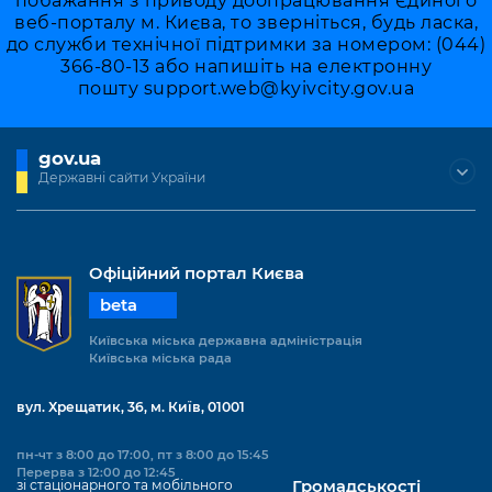
побажання з приводу доопрацювання Єдиного
веб-порталу м. Києва, то зверніться, будь ласка,
до служби технічної підтримки за номером: (044)
366-80-13 або напишіть на електронну
пошту
support.web@kyivcity.gov.ua
gov.ua
Державні сайти України
Офіційний портал Києва
beta
Київська міська державна адміністрація
Київська міська рада
вул. Хрещатик, 36, м. Київ, 01001
пн-чт з 8:00 до 17:00, пт з 8:00 до 15:45
Перерва з 12:00 до 12:45
зі стаціонарного та мобільного
Громадськості