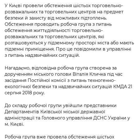
інформації
Рішення та розпорядження
Освіта та навчальні заклади
Громадська експертиза
У Києві провели обстеження шістьох торговельно-
Медіагалерея
розважальних та торговельних центрів на предмет
Інформація з обмеженим доступом
Портал Послуг
Проєкти розпоряджень, що
Дороги, транспорт та парковки
безпеки й захисту від можливих підтоплень.
Громадський бюджет
Підписатися на новини та анонси від
перебувають на погодженні КМВА
Обстеження проводить робоча група з питань
Подати запит онлайн
КМДА / Subscribe to announcements
обстеження життєдіяльності торговельно-
Навколишнє середовище міста
Консультації з громадськістю
from the KCSA
Рішення Київради
розважальних та торговельних центрів, які
Проекти нормативно-правових та
розташовуються у підземному просторі міста або мають
Містобудування та земельні ділянки
Громадська рада
інших актів
Порядок акредитації медіа /
підземні приміщення. Про це повідомили в управлінні
Контактна інформація
Accreditation process
з питань надзвичайних ситуацій.
Культура, спорт, дозвілля
Петиції
Нормативна база
Графік роботи та прийому громадян
Подати журналістський запит /
Нагадаємо, відповідна робоча група створена за
Бізнес та ліцензування
Відкритий бюджет
Питання і відповіді про публічну
Submitting a media request
дорученням міського голови Віталія Кличка під час
Вакансії
інформацію
засідання Постійної комісії з питань техногенно-
Фінанси та бюджет
Контактний центр
екологічної безпеки та надзвичайних ситуацій КМДА 21
Зйомки в лікарнях в умовах воєнного
Статистика
Порядок оскарження рішень, дій чи
серпня 2018 року.
стану / Rules for media coverage of
Безпека та правопорядок
Допомога учасникам АТО
бездіяльності розпорядників інформації
hospitals at work under martial law
Звернення громадян
До складу робочої групи увійшли представники
Ритуальні послуги
Рада з питань внутрішньо переміщених
Департаментів Київської міської державної
Звіти про опрацювання запитів на
Контакти для медіа / Contacts for mass
Регуляторна діяльність
осіб при Київській міській військовій
адміністрації та Головного управління ДСНС України у
публічну інформацію
media
Іноземцям / For foreigners
адміністрації
м. Києві.
Промисловість і наука Києва
Інформація для споживачів
Пам'ятки культурної спадщини
«Ініціатива «Партнерство «Відкритий
Робоча група вже провела обстеження шістьох