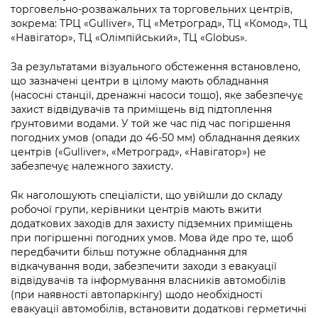
Підприємства, установи, організації
торговельно-розважальних та торговельних центрів,
Уряд» – місцевий рівень»
Про відкриті дані
Портал Захисників та Захисниць
зокрема: ТРЦ «Gulliver», ТЦ «Метроград», ТЦ «Комод», ТЦ
Kyiv International Relations
«Навігатор», ТЦ «Олімпійський», ТЦ «Globus».
Важливе під час воєнного стану
Портал даних Києва
Безбар'єрність
Річні звіти
За результатами візуального обстеження встановлено,
Публічні дашборди
Портал послуг
що зазначені центри в цілому мають обладнання
Гендерна політика
(насосні станції, дренажні насоси тощо), яке забезпечує
захист відвідувачів та приміщень від підтоплення
Міський застосунок Київ Цифровий
Безбар'єрність
ґрунтовими водами. У той же час під час погіршення
погодних умов (опади до 46-50 мм) обладнання деяких
Важливе під час воєнного стану
центрів («Gulliver», «Метроград», «Навігатор») не
Київська міська військова адміністрація
забезпечує належного захисту.
Як наголошують спеціалісти, що увійшли до складу
робочої групи, керівники центрів мають вжити
додаткових заходів для захисту підземних приміщень
при погіршенні погодних умов. Мова йде про те, щоб
передбачити більш потужне обладнання для
відкачування води, забезпечити заходи з евакуації
відвідувачів та інформування власників автомобілів
(при наявності автопаркінгу) щодо необхідності
евакуації автомобілів, встановити додаткові герметичні