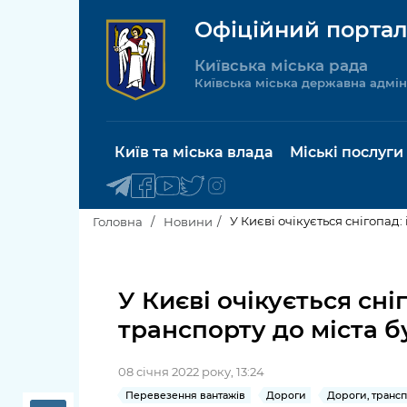
Офіційний портал
Київська міська рада
Київська міська державна адмін
Київ та міська влада
Міські послуги
У Києві очікується снігопад:
Головна
Новини
Київський міський голова
Будинок 
послуги
У Києві очікується сні
Київська міська рада
транспорту до міста 
Пільги, су
Про Київ
соціальн
08 січня 2022 року, 13:24
Керівництво КМДА
Паспорт, 
Перевезення вантажів
Дороги
Дороги, трансп