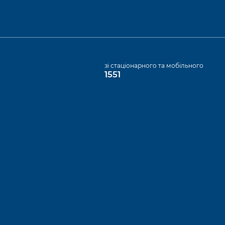
а
зі стаціонарного та мобільного
1551