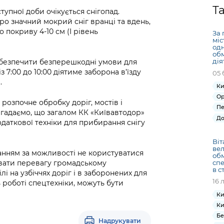
Громадська
Вакансії
Відкритий бюд
ся на
Т
ступної доби очікується снігопад.
експертиза
Фінанси та бюджет
Інформація з
Поря
новин
о значний мокрий сніг вранці та вдень,
Статистика
Контактний це
та медицина
обмеженим
оска
анонс
 покриву 4-10 см (I рівень
За 
Громадський
Безпека та
доступом
рішен
КМДА
міс
Звернення громадян
 навчальні
бюджет
правопорядок
одн
безді
Subsc
об
Подати запит
розпо
to
дія
забезпечити безперешкодні умови для
Регуляторна діяльність
Ритуальні послуги
онлайн
з 7:00 до 10:00 діятиме заборона в’їзду
інфор
anno
05 
транспорт та
.
ment
Ки
Іноземцям / For
Проекти
Звіти
from 
Ор
foreigners
розпочне обробку доріг, мостів і
нормативно-
опра
KCSA
Пе
шнє
гадаємо, що загалом КК «Київавтодор»
правових та
запит
До
одаткової техніки для прибирання снігу
ще міста
інших актів
публі
інфо
Віт
вел
оханням за можливості не користуватися
обм
спе
авати перевагу громадському
в с
і на узбіччях доріг і в заборонених для
16 
 роботі спецтехніки, можуть бути
Ки
Ки
Бе
Надрукувати