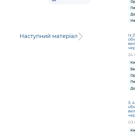
Ор
Пе
До
На
Із 
Наступний матеріал
обм
вел
чер
24 
Ки
Бе
Ор
Пе
До
3, 
обм
вел
чер
03 
Ки