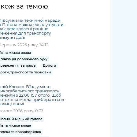
жет
Річні звіти
Києва
журналіст
міській військовій
coverage
акож за темою
Портал послуг
док
и та
ський
адміністрації
of
нтр
Гендерна політика
Публічні
рження
и від
запит /
hospitals
підсумками технічної наради
Міський застосунок Київ
дашборди
ь, дій чи
 /
«Ініціатива
Submitting
т Патона можна експлуатувати,
at work
Безбар'єрність
Цифровий
ак встановлені раніше
яльності
ribe
«Партнерство
a media
under
меження для транспорту
рядників
«Відкритий Уряд» –
тимуть і далі
request
martial law
Київська міська військова
Важливе під час
мації
unce
місцевий рівень»
березня 2026 року, 14:12
адміністрація
воєнного стану
s
Контакти
їв та міська влада
 про
Важливе під час
the
для медіа
ганізація дорожнього руху
цювання
воєнного стану
ревезення вантажів
Дороги
/ Contacts
ів на
роги, транспорт та парковки
for mass
чну
media
рмацію
алій Кличко: Вʼїзд у місто
икогабаритного транспорту
ежили з 22:00 15 лютого. Щоб
цтехніка могла прибирати сніг
толиці вночі
лютого 2026 року, 0:37
ївський міський голова
їв та міська влада
зпека та правопорядок