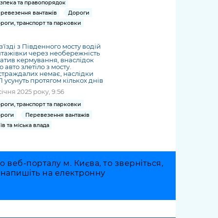
зпека та правопорядок
ревезення вантажів
Дороги
роги, транспорт та парковки
зʼїзді з Південного мосту водій
тажівки через необережність
атив кермування, внаслідок
о авто злетіло з мосту.
траждалих немає, наслідки
 усунуть протягом кількох днів
січня 2025 року, 9:56
роги, транспорт та парковки
роги
Перевезення вантажів
їв та міська влада
веб-порталу м. Києва, то зверніться,
о напишіть на електронну