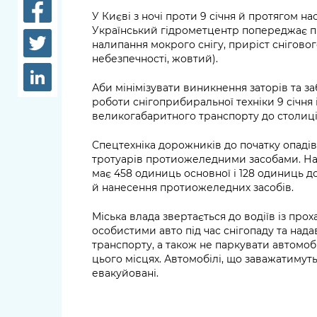
довідки
У Києві з ночі проти 9 січня й протягом на
Структура
Український гідрометцентр попереджає пр
Лікарні 
налипання мокрого снігу, приріст снігового
Рішення та розпорядження
небезпечності, жовтий).
Освіта та
Проєкти розпоряджень, що
заклади
Аби мінімізувати виникнення заторів та 
перебувають на погодженні
роботи снігоприбиральної техніки 9 січня і
КМВА
Дороги, 
великогабаритного транспорту до столиці
парковки
Спецтехніка дорожників до початку опадів 
Навколи
тротуарів протиожеледними засобами. На
має 458 одиниць основної і 128 одиниць д
середови
й нанесення протиожеледних засобів.
Міська влада звертається до водіїв із пр
особистими авто під час снігопаду та над
транспорту, а також не паркувати автомобіл
цього місцях. Автомобілі, що заважатимуть
евакуйовані.