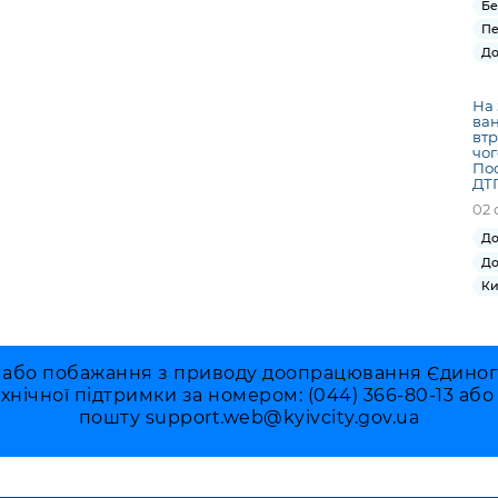
Бе
Пе
До
На 
ван
втр
чог
Пос
ДТП
02 
До
До
Ки
 або побажання з приводу доопрацювання Єдиного 
ехнічної підтримки за номером: (044) 366-80-13 аб
пошту
support.web@kyivcity.gov.ua