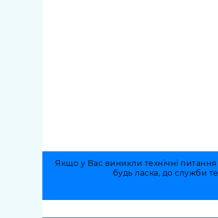
Якщо у Вас виникли технічні питання
будь ласка, до служби т