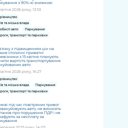
ркування з 90%-ю знижкою
квітня 2026 року, 13:53
рівництво
їв та міська влада
обисті авто
Паркування
роги, транспорт та парковки
вʼязку з підвищенням цін на
ьне столичні приватні
евізники з 15 квітня планують
нити вартість транспортування
куйованих авто
квітня 2026 року, 16:27
рівництво
їв та міська влада
Паркування
роги, транспорт та парковки
иєві під час повітряних тривог
евакуйовують авто, не виносять
танов про порушення ПДР і не
афують за несплату за
ркування
березня 2025 року, 14:05