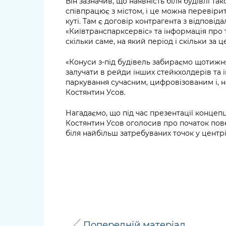
Він зазначив, що наявність біля будівлі так
співпрацює з містом, і це можна перевір
куті. Там є договір контрагента з відпов
«Київтранспарксервіс» та інформація про 
скільки саме, на який період і скільки за
«Конуси з-під будівель забираємо щотижн
залучати в рейди інших стейкхолдерів та 
паркування сучасним, цифровізованим і, н
Костянтин Усов.
Нагадаємо, що під час презентації концепц
Костянтин Усов оголосив про початок по
біля найбільш затребуваних точок у центрі
Попередній матеріал