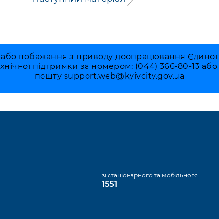
 або побажання з приводу доопрацювання Єдиного 
ехнічної підтримки за номером: (044) 366-80-13 аб
пошту
support.web@kyivcity.gov.ua
а
зі стаціонарного та мобільного
1551