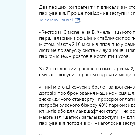
Два перших контрагенти підписали з міс
паркування. Про це повідомив заступник 
.
Telegram-каналі
«Ресторан Citronelle на Б. Хмельницького 
перші власники офіційних табличок про п
містом. Мають 2 і 6 місць відповідно у ра
діятиме до запуску системи аукціонів. Плат
паркомісце», – розповів Костянтин Усов.
За його словами, раніше на цих паркомай
смугасті конуси, і правом надавати місце 
«Нині місто ці конуси зібрало і запропону
договір про бронювання машиномісця шля
знака єдиного стандарту і прозорої оплат
потреби власного бізнесу 40% паркомайд
клієнтів або для ландшафтної статуї – на р
мають залишатись загальнодоступним для а
паркування погодинно», – наголосив заст