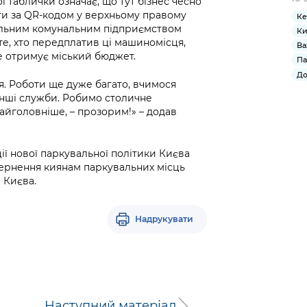
ої таблички означає, що тут бізнес чесно
ити за QR-кодом у верхньому правому
Ке
ідальним комунальним підприємством
Ки
те, хто передплатив ці машиномісця,
Ва
 це отримує міський бюджет.
Па
До
я. Роботи ще дуже багато, вчимося
інші служби. Робимо столичне
айголовніше, – прозорим!» – додав
ії нової паркувальної політики Києва
вернення киянам паркувальних місць
 Києва.
Надрукувати
Наступний матеріал