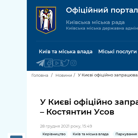
Офіційний портал
Київська міська рада
Київська міська державна адмін
Київ та міська влада
Міські послуги
У Києві офіційно запрацюва
Головна
Новини
Київський міський голова
Будинок 
послуги
У Києві офіційно зап
Київська міська рада
– Костянтин Усов
Пільги, су
Про Київ
соціальн
28 грудня 2021 року, 15:49
Керівництво КМДА
Паспорт, 
Керівництво
Київ та міська влада
Паркування