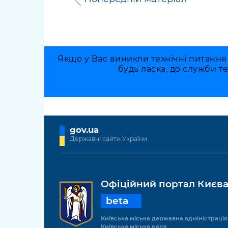
Якщо у Вас виникли технічні питання
будь ласка, до служби т
gov.ua
Державні сайти України
Офіційний портал Києв
beta
Київська міська державна адміністрація
Київська міська рада