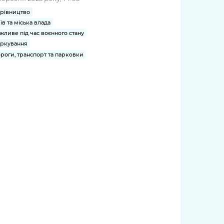
рівництво
їв та міська влада
жливе під час воєнного стану
ркування
роги, транспорт та парковки