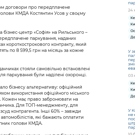
па
том договори про передплачене
24 
голови КМДА Костянтин Усов у своєму
Ке
Ки
Ос
та бізнес-центр «Софія» на Рильського –
До
ередплачене паркування, наданих
мках короткострокового контракту, який
ять по 8 599,5 грн на місяць за кожне
У з
пал
пер
змі
ева
данчиках стояли самовільно встановлені
для паркування були наділені охоронці.
03 
Ке
вало бізнесу альтернативу: офіційний
Ки
хом використання офіційного міського
До
и. Кожен має право забронювати на
анчика. Для ТОП-менеджменту, для
У К
озсуд контрагента. Інші 60% – завжди
не 
втомобілістів, які бажають оплатити
пос
штр
упник голови КМДА.
па
10 