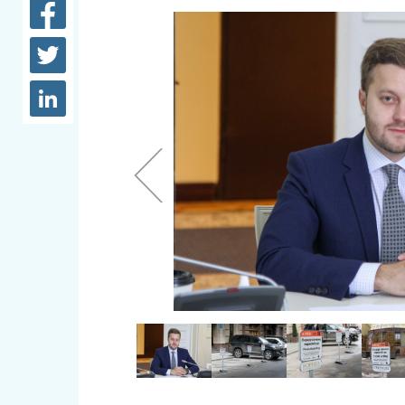
довідки
Структура
Лікарні 
Рішення та розпорядження
Освіта та
Проєкти розпоряджень, що
заклади
перебувають на погодженні
КМВА
Дороги, 
парковки
Навколи
середови