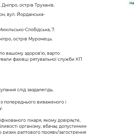
На
Дніпро, острів Труханів.
н, вул. Йорданська-
икільсько-Слобідська, 7.
ніпро, острів Муромець.
ло вашому здоров’ю, варто
тували фахівці рятувальної служби КП
упання слід заздалегідь.
ез попереднього виваженого і
у.
фікованого лікаря, якому довіряєте,
бливості організму, вбачає допустимим
о ризик раптового прояву/загострення