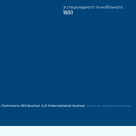
а
зі стаціонарного та мобільного
1551
e Commons Attribution 4.0 International license
, якщо не зазначено інше