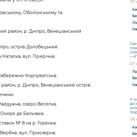
07 
Ки
ровському, Оболонському та
Бе
Лі
На
ий район, р. Дніпро, Венеціанський
Сан
іпро, острів Долобецький.
пок
пля
 Наталка, вул. Прирічна.
– «
07 
Пр
 Набережно-Корчуватська.
Бе
район, р. Дніпро, Венеціанський острів.
На
Тичини.
У н
до 
Райдужна, озеро Веселка.
очі
Ук
 Оноре де Бальзака.
06 
тавок № 8 на р. Горенка.
Ки
Вербне, вул. Приозерна.
Бе