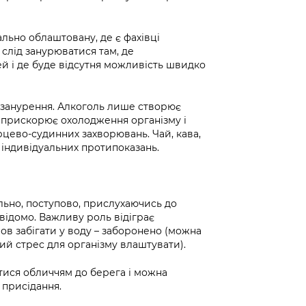
льно облаштовану, де є фахівці
 слід занурюватися там, де
й і де буде відсутня можливість швидко
я занурення. Алкоголь лише створює
, прискорює охолодження організму і
цево-судинних захворювань. Чай, кава,
 індивідуальних протипоказань.
вільно, поступово, прислухаючись до
свідомо. Важливу роль відіграє
лов забігати у воду – заборонено (можна
ний стрес для організму влаштувати).
утися обличчям до берега і можна
 присідання.