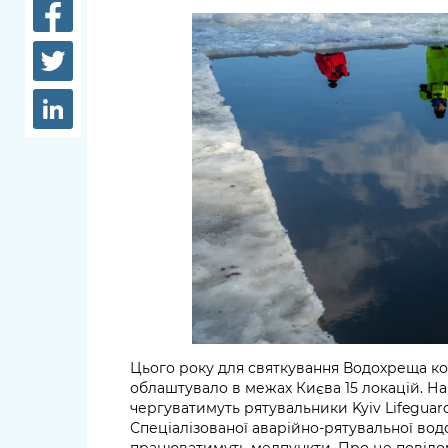
довідки
Структура
Лікарні 
Рішення та розпорядження
Освіта та
Проєкти розпоряджень, що
заклади
перебувають на погодженні
КМВА
Дороги, 
парковки
Навколи
середови
Цього року для святкування Водохреща к
облаштувало в межах Києва 15 локацій. На ко
чергуватимуть рятувальники Kyiv Lifeguard
Спеціалізованої аварійно-рятувальної вод
працюватимуть медпункти. Про це повідо