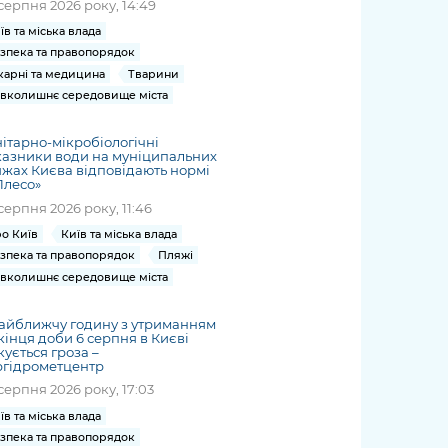
серпня 2026 року, 14:49
їв та міська влада
зпека та правопорядок
карні та медицина
Тварини
вколишнє середовище міста
ітарно-мікробіологічні
азники води на муніципальних
жах Києва відповідають нормі
Плесо»
серпня 2026 року, 11:46
о Київ
Київ та міська влада
зпека та правопорядок
Пляжі
вколишнє середовище міста
айближчу годину з утриманням
кінця доби 6 серпня в Києві
кується гроза –
ргідрометцентр
серпня 2026 року, 17:03
їв та міська влада
зпека та правопорядок