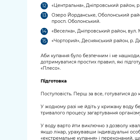
«Центральна», Дніпровський район, р. 
Озеро Йорданське, Оболонський райо
просп. Оболонський.
«Веселка», Дніпровський район, вул. М
«Чорторий», Деснянський район, р. Д
Аби купання було безпечним і не нашкоди
дотримуватися простих правил, які підго
«Плесо».
Підготовка
Поступовість. Перш за все, готуватися до к
У жодному разі не йдіть у крижану воду б
тривалого процесу загартування організм
У воду варто йти виключно з дозволу квалі
якщо лікар, урахувавши індивідуальні осо
«екстремальне купання» і переконаний, щ