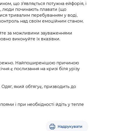
ином, що з’являється потужна ейфорія, і
, люди починають плавати (що
ися тривалим перебуванням у воді,
 контроль над своїм емоційним станом.
куйте за можливими зауваженнями
овно виконуйте їх вказівки.
обережно. Найпоширенішою причиною
ічня є послизання на кризі біля урізу
 Одяг, який обтягує, призводить до
оями і при необхідності йдіть у тепле
Надрукувати