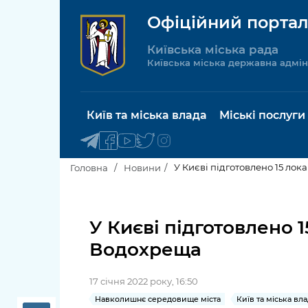
Офіційний портал
Київська міська рада
Київська міська державна адмін
Київ та міська влада
Міські послуги
У Києві підготовлено 15 ло
Головна
Новини
Київський міський голова
Будинок 
послуги
У Києві підготовлено 
Київська міська рада
Водохреща
Пільги, су
Про Київ
соціальн
17 січня 2022 року, 16:50
Керівництво КМДА
Паспорт, 
Навколишнє середовище міста
Київ та міська вл