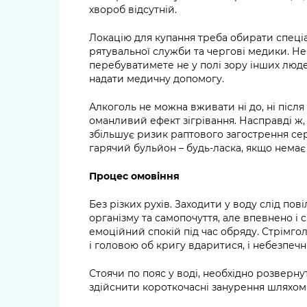
хвороб відсутній.
Локацію для купання треба обирати спеціа
рятувальної служби та чергові медики. Не
перебуватимете не у полі зору інших люде
надати медичну допомогу.
Алкоголь не можна вживати ні до, ні післ
оманливий ефект зігрівання. Насправді ж
збільшує ризик раптового загострення сер
гарячий бульйон – будь-ласка, якщо немає
Процес омовіння
Без різких рухів. Заходити у воду слід по
організму та самопочуття, але впевнено і 
емоційний спокій під час обряду. Стрімго
і головою об кригу вдаритися, і небезпеч
Стоячи по пояс у воді, необхідно розверн
здійснити короткочасні занурення шляхом