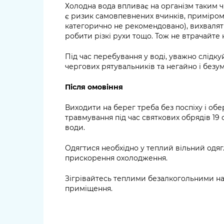
Холодна вода впливає на організм таким ч
є ризик самовпевнених вчинків, приміром
категорично не рекомендовано), вихвалят
робити різкі рухи тощо. Тож не втрачайте
Під час перебування у воді, уважно слід
чергових рятувальників та негайно і безум
Після омовіння
Виходити на берег треба без поспіху і 
травмування під час святкових обрядів 19 с
води.
Одягтися необхідно у теплий вільний одяг.
прискорення охолодження.
Зігрівайтесь теплими безалкогольними нап
приміщення.