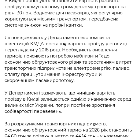
У Києві пропонують встановити вартість разового
Підприємства, установи, організації
Уряд» – місцевий рівень»
Про відкриті дані
проїзду в комунальному громадському транспорті на
Портал Захисників та Захисниць
рівні 30 грн. Водночас для пасажирів, які регулярно
Kyiv International Relations
Важливе під час воєнного стану
Портал даних Києва
користуються міським транспортом, передбачена
Безбар'єрність
система знижок на проїзні квитки.
Річні звіти
Публічні дашборди
Портал послуг
Як повідомляють у Департаменті економіки та
Гендерна політика
інвестицій КМДА, востаннє вартість проїзду у столиці
Міський застосунок Київ Цифровий
переглядали у 2018 році. Необхідність оновлення
Безбар'єрність
тарифів пояснюють потребою наблизити їх до
Важливе під час воєнного стану
економічно обґрунтованого рівня та зростанням витрат
Київська міська військова адміністрація
транспортних підприємств на електроенергію, паливо,
оплату праці, утримання інфраструктури й
скороченням пасажиропотоку.
У Департаменті зазначають, що нинішня вартість
проїзду в Києві залишається однією з найнижчих серед
великих міст України, попри постійне зростання
собівартості перевезень.
За розрахунками транспортних підприємств,
економічно обґрунтований тариф на 2026 рік становить
64,60 грн за поїздку в метро та 44,14 грн – у наземному