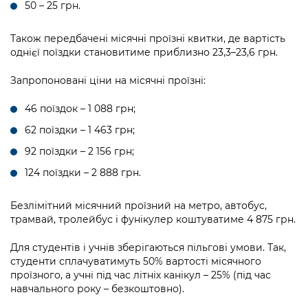
50 – 25 грн.
Також передбачені місячні проїзні квитки, де вартість
однієї поїздки становитиме приблизно 23,3–23,6 грн.
Запропоновані ціни на місячні проїзні:
46 поїздок – 1 088 грн;
62 поїздки – 1 463 грн;
92 поїздки – 2 156 грн;
124 поїздки – 2 888 грн.
Безлімітний місячний проїзний на метро, автобус,
трамвай, тролейбус і фунікулер коштуватиме 4 875 грн.
Для студентів і учнів зберігаються пільгові умови. Так,
студенти сплачуватимуть 50% вартості місячного
проїзного, а учні під час літніх канікул – 25% (під час
навчального року – безкоштовно).