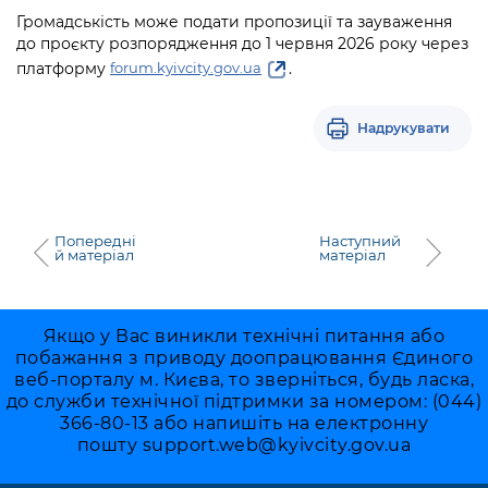
Громадськість може подати пропозиції та зауваження
до проєкту розпорядження до 1 червня 2026 року через
платформу
.
forum.kyivcity.gov.ua
Надрукувати
Попередні
Наступний
й матеріал
матеріал
Якщо у Вас виникли технічні питання або
побажання з приводу доопрацювання Єдиного
веб-порталу м. Києва, то зверніться, будь ласка,
до служби технічної підтримки за номером: (044)
366-80-13 або напишіть на електронну
пошту
support.web@kyivcity.gov.ua