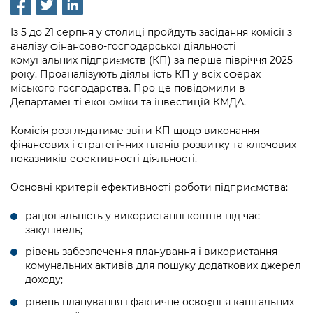
інформації
Рішення та розпорядження
Освіта та навчальні заклади
Громадська експертиза
Медіагалерея
Інформація з обмеженим доступом
Портал Послуг
Із 5 до 21 серпня у столиці пройдуть засідання комісії з
Проєкти розпоряджень, що
Дороги, транспорт та парковки
Громадський бюджет
Підписатися на новини та анонси від
аналізу фінансово-господарської діяльності
перебувають на погодженні КМВА
Подати запит онлайн
комунальних підприємств (КП) за перше півріччя 2025
КМДА / Subscribe to announcements
Навколишнє середовище міста
Консультації з громадськістю
року. Проаналізують діяльність КП у всіх сферах
from the KCSA
Рішення Київради
міського господарства. Про це повідомили в
Проекти нормативно-правових та
Містобудування та земельні ділянки
Громадська рада
Департаменті економіки та інвестицій КМДА.
інших актів
Порядок акредитації медіа /
Контактна інформація
Accreditation process
Культура, спорт, дозвілля
Петиції
Комісія розглядатиме звіти КП щодо виконання
Нормативна база
Графік роботи та прийому громадян
фінансових і стратегічних планів розвитку та ключових
Подати журналістський запит /
Бізнес та ліцензування
показників ефективності діяльності.
Відкритий бюджет
Питання і відповіді про публічну
Submitting a media request
Вакансії
інформацію
Фінанси та бюджет
Основні критерії ефективності роботи підприємства:
Контактний центр
Зйомки в лікарнях в умовах воєнного
Статистика
Порядок оскарження рішень, дій чи
стану / Rules for media coverage of
Безпека та правопорядок
раціональність у використанні коштів під час
Допомога учасникам АТО
бездіяльності розпорядників інформації
hospitals at work under martial law
Звернення громадян
закупівель;
Ритуальні послуги
Рада з питань внутрішньо переміщених
рівень забезпечення планування і використання
Звіти про опрацювання запитів на
Контакти для медіа / Contacts for mass
Регуляторна діяльність
осіб при Київській міській військовій
комунальних активів для пошуку додаткових джерел
публічну інформацію
media
Іноземцям / For foreigners
адміністрації
доходу;
Промисловість і наука Києва
Інформація для споживачів
рівень планування і фактичне освоєння капітальних
Пам'ятки культурної спадщини
«Ініціатива «Партнерство «Відкритий