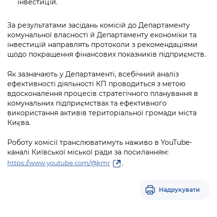
інвестицій.
Підприємства, установи, організації
Уряд» – місцевий рівень»
Про відкриті дані
Портал Захисників та Захисниць
Kyiv International Relations
За результатами засідань комісій до Департаменту
Важливе під час воєнного стану
Портал даних Києва
Безбар'єрність
комунальної власності й Департаменту економіки та
Річні звіти
інвестицій направлять протоколи з рекомендаціями
Публічні дашборди
щодо покращення фінансових показників підприємств.
Портал послуг
Гендерна політика
Як зазначають у Департаменті, всебічний аналіз
Міський застосунок Київ Цифровий
ефективності діяльності КП проводиться з метою
Безбар'єрність
вдосконалення процесів стратегічного планування в
Важливе під час воєнного стану
комунальних підприємствах та ефективного
Київська міська військова адміністрація
використання активів територіальної громади міста
Києва.
Роботу комісії транслюватимуть наживо в YouTube-
каналі Київської міської ради за посиланням:
.
https://www.youtube.com/@kmr
Надрукувати