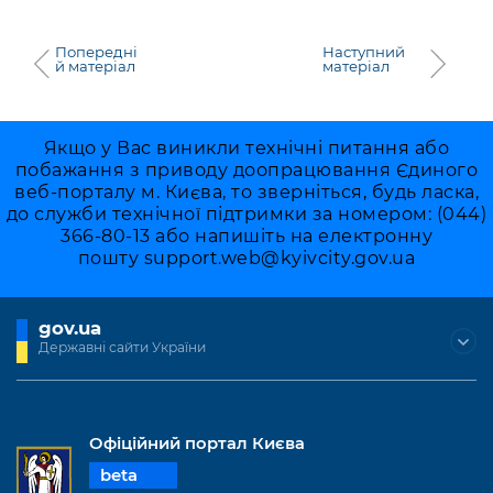
Попередні
Наступний
й матеріал
матеріал
Якщо у Вас виникли технічні питання або
побажання з приводу доопрацювання Єдиного
веб-порталу м. Києва, то зверніться, будь ласка,
до служби технічної підтримки за номером: (044)
366-80-13 або напишіть на електронну
пошту
support.web@kyivcity.gov.ua
gov.ua
Державні сайти України
Офіційний портал Києва
beta