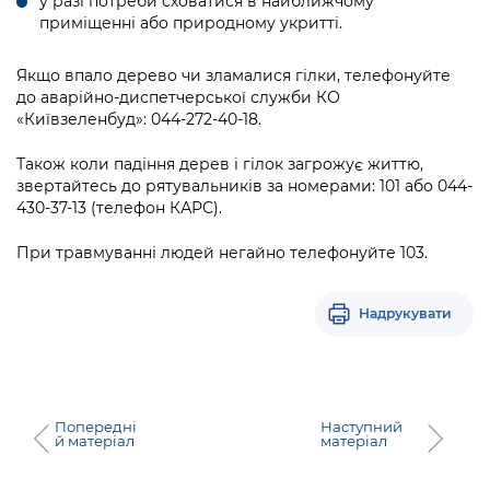
у разі потреби сховатися в найближчому
Підприємства, установи, організації
Уряд» – місцевий рівень»
Про відкриті дані
приміщенні або природному укритті.
Портал Захисників та Захисниць
Kyiv International Relations
Важливе під час воєнного стану
Портал даних Києва
Якщо впало дерево чи зламалися гілки, телефонуйте
Безбар'єрність
до аварійно-диспетчерської служби КО
Річні звіти
Публічні дашборди
«Київзеленбуд»: 044-272-40-18.
Портал послуг
Гендерна політика
Також коли падіння дерев і гілок загрожує життю,
Міський застосунок Київ Цифровий
звертайтесь до рятувальників за номерами: 101 або 044-
Безбар'єрність
430-37-13 (телефон КАРС).
Важливе під час воєнного стану
Київська міська військова адміністрація
При травмуванні людей негайно телефонуйте 103.
Надрукувати
Попередні
Наступний
й матеріал
матеріал