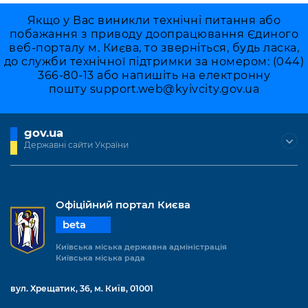
Якщо у Вас виникли технічні питання або
побажання з приводу доопрацювання Єдиного
веб-порталу м. Києва, то зверніться, будь ласка,
до служби технічної підтримки за номером: (044)
366-80-13 або напишіть на електронну
пошту
support.web@kyivcity.gov.ua
gov.ua
Державні сайти України
Офіційний портал Києва
beta
Київська міська державна адміністрація
Київська міська рада
вул. Хрещатик, 36, м. Київ, 01001