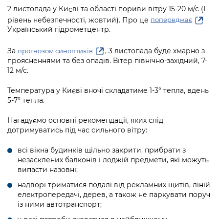
інформації
Рішення та розпорядження
Освіта та навчальні заклади
2 листопада у Києві та області пориви вітру 15-20 м/с (І
Громадська експертиза
Медіагалерея
рівень небезпечності, жовтий). Про це
попереджає
Інформація з обмеженим доступом
Портал Послуг
Проєкти розпоряджень, що
Дороги, транспорт та парковки
Громадський бюджет
Український гідрометцентр.
Підписатися на новини та анонси від
перебувають на погодженні КМВА
Подати запит онлайн
КМДА / Subscribe to announcements
Навколишнє середовище міста
Консультації з громадськістю
За
, 3 листопада буде хмарно з
прогнозом синоптиків
from the KCSA
Рішення Київради
проясненнями та без опадів. Вітер північно-західний, 7-
Проекти нормативно-правових та
Містобудування та земельні ділянки
12 м/с.
Громадська рада
інших актів
Порядок акредитації медіа /
Контактна інформація
Accreditation process
Культура, спорт, дозвілля
Температура у Києві вночі складатиме 1-3° тепла, вдень
Петиції
Нормативна база
Графік роботи та прийому громадян
5-7° тепла.
Подати журналістський запит /
Бізнес та ліцензування
Відкритий бюджет
Питання і відповіді про публічну
Submitting a media request
Вакансії
Нагадуємо основні рекомендації, яких слід
інформацію
дотримуватись під час сильного вітру:
Фінанси та бюджет
Контактний центр
Зйомки в лікарнях в умовах воєнного
Статистика
Порядок оскарження рішень, дій чи
стану / Rules for media coverage of
всі вікна будинків щільно закрити, прибрати з
Безпека та правопорядок
Допомога учасникам АТО
бездіяльності розпорядників інформації
hospitals at work under martial law
незасклених балконів і лоджій предмети, які можуть
Звернення громадян
випасти назовні;
Ритуальні послуги
Рада з питань внутрішньо переміщених
Звіти про опрацювання запитів на
Контакти для медіа / Contacts for mass
Регуляторна діяльність
осіб при Київській міській військовій
надворі триматися подалі від рекламних щитів, ліній
публічну інформацію
media
Іноземцям / For foreigners
електропередачі, дерев, а також не паркувати поруч
адміністрації
Промисловість і наука Києва
із ними автотранспорт;
Інформація для споживачів
Пам'ятки культурної спадщини
«Ініціатива «Партнерство «Відкритий