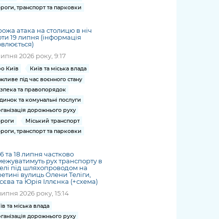
роги, транспорт та парковки
ожа атака на столицю в ніч
ти 19 липня (інформація
влюється)
липня 2026 року, 9:17
о Київ
Київ та міська влада
жливе під час воєнного стану
зпека та правопорядок
динок та комунальні послуги
ганізація дорожнього руху
роги
Міський транспорт
роги, транспорт та парковки
 16 та 18 липня частково
ежуватимуть рух транспорту в
елі під шляхопроводом на
етині вулиць Олени Теліги,
єва та Юрія Іллєнка (+схема)
липня 2026 року, 15:14
їв та міська влада
ганізація дорожнього руху