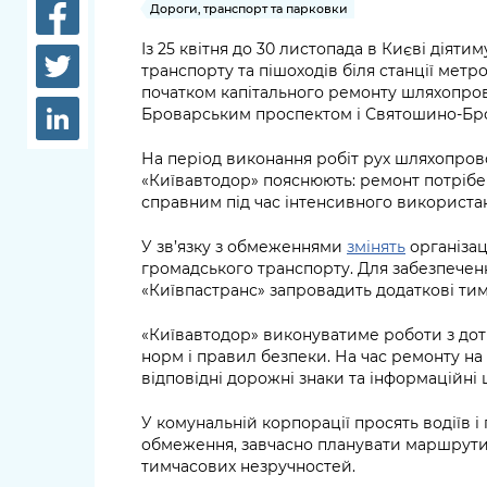
довідки
Дороги, транспорт та парковки
Структура
Із 25 квітня до 30 листопада в Києві діят
Лікарні 
транспорту та пішоходів біля станції метр
Рішення та розпорядження
початком капітального ремонту шляхопров
Освіта та
Броварським проспектом і Святошино-Бро
Проєкти розпоряджень, що
заклади
перебувають на погодженні
На період виконання робіт рух шляхопров
КМВА
Дороги, 
«Київавтодор» пояснюють: ремонт потрібе
парковки
справним під час інтенсивного використа
Навколи
У зв’язку з обмеженнями
змінять
організац
громадського транспорту. Для забезпече
середови
«Київпастранс» запровадить додаткові ти
«Київавтодор» виконуватиме роботи з до
норм і правил безпеки. На час ремонту на 
відповідні дорожні знаки та інформаційні 
У комунальній корпорації просять водіїв і
обмеження, завчасно планувати маршрути 
тимчасових незручностей.