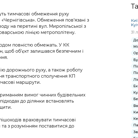
Громадська
Вакансії
Відкритий бюд
ся на
Т
експертиза
Фінанси та бюджет
Інформація з
Поря
новин
имуть тимчасові обмеження руху
Статистика
Контактний це
та медицина
обмеженим
оска
анонс
о «Чернігівська». Обмеження пов’язані з
Киї
Громадський
Безпека та
доступом
рішен
КМДА
Kyi
оду на перетині вул. Миропільської з
Звернення громадян
 навчальні
бюджет
правопорядок
безді
Subsc
варською лінією метрополітену.
31 
Подати запит
розпо
to
До
Регуляторна діяльність
Ритуальні послуги
онлайн
інфор
anno
одом повністю обмежать. У КК
Мі
транспорт та
н, щоб об’єкт залишався безпечним і
ment
Ор
Іноземцям / For
Проекти
ння.
Звіти
from 
Бу
foreigners
нормативно-
опра
KCSA
Пі
шнє
ію дорожнього руху, а також роботу
правових та
запит
Пі
ння транспортного сполучення КП
ще міста
інших актів
публі
Лі
мчасові маршрути.
інфо
Ек
Ку
триманням вимог чинних будівельних
Бе
підходах до ділянки встановлять
Ва
щити.
Ки
Ке
 пішоходів враховувати тимчасові
Па
та з розумінням поставитися до
За