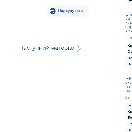
Бе
Надрукувати
Ци
авт
кур
чер
яр
31 
Ки
Наступний матеріал
Ор
До
До
Ми
ско
пас
піл
28 
Бе
Ки
Бе
Ор
До