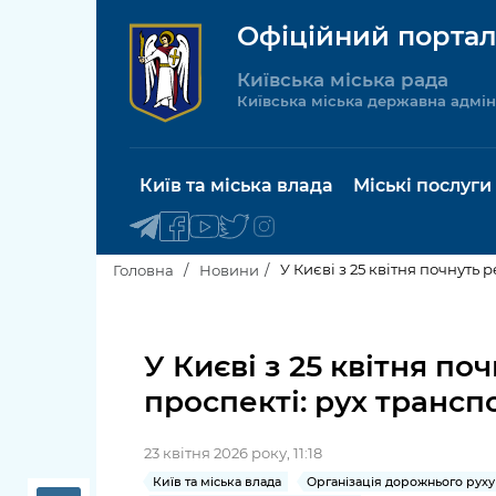
Офіційний портал
Київська міська рада
Київська міська державна адмін
Київ та міська влада
Міські послуги
У Києві з 25 квітня почнут
Головна
Новини
Київський міський голова
Будинок 
послуги
У Києві з 25 квітня 
Київська міська рада
проспекті: рух транс
Пільги, су
Про Київ
соціальн
23 квітня 2026 року, 11:18
Керівництво КМДА
Паспорт, 
Київ та міська влада
Організація дорожнього руху