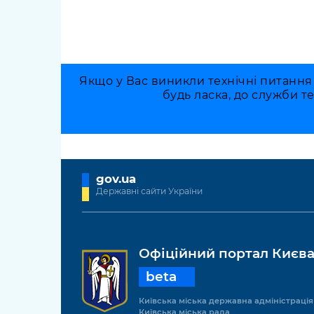
Якщо у Вас виникли технічні питання
будь ласка, до служби т
gov.ua
Державні сайти України
Офіційний портал Києв
beta
Київська міська державна адміністрація
Київська міська рада