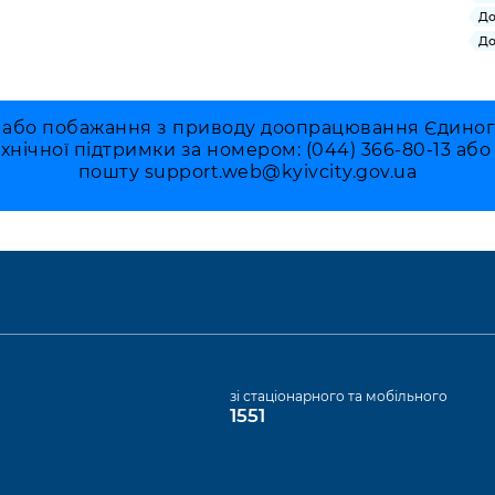
До
До
 або побажання з приводу доопрацювання Єдиного 
ехнічної підтримки за номером: (044) 366-80-13 аб
пошту
support.web@kyivcity.gov.ua
а
зі стаціонарного та мобільного
1551