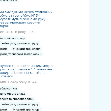
збар'єрність
ми вихідними низка столичних
обусів і тролейбус № 34
суватимуть зі змінами руху
ез заплановані сезонні
марки
липня 2026 року, 11:15
їв та міська влада
ганізація дорожнього руху
роги
Міський транспорт
роги, транспорт та парковки
нулого тижня столичним метро
ристалися майже 4,4 мільйона
ажирів, із яких 1,1 мільйона –
ьговики
липня 2026 року, 10:44
збар'єрність
їв та міська влада
зпека та правопорядок
ганізація дорожнього руху
роги
Міський транспорт