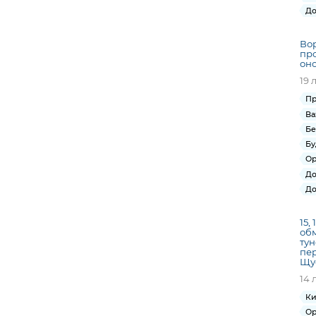
До
Вор
про
оно
19 
Пр
Ва
Бе
Бу
Ор
До
До
15,
обм
тун
пер
Щус
14 
Ки
Ор