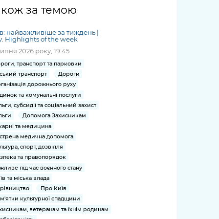
жет
Річні звіти
Києва
журналіст
міській військовій
coverage
акож за темою
Портал послуг
док
и та
ський
адміністрації
of
нтр
Гендерна політика
Публічні
рження
и від
запит /
hospitals
в: найважливіше за тиждень |
Міський застосунок Київ
дашборди
ь, дій чи
 /
«Ініціатива
Submitting
v. Highlights of the week
at work
Безбар'єрність
Цифровий
яльності
ribe
«Партнерство
a media
липня 2026 року, 19:45
under
рядників
«Відкритий Уряд» –
request
martial law
роги, транспорт та парковки
Київська міська військова
Важливе під час
мації
unce
місцевий рівень»
ський транспорт
Дороги
адміністрація
воєнного стану
s
Контакти
ганізація дорожнього руху
 про
Важливе під час
the
для медіа
динок та комунальні послуги
цювання
воєнного стану
льги, субсидії та соціальний захист
/ Contacts
ів на
льги
Допомога Захисникам
for mass
чну
карні та медицина
media
рмацію
стрена медична допомога
льтура, спорт, дозвілля
зпека та правопорядок
жливе під час воєнного стану
їв та міська влада
рівництво
Про Київ
м'ятки культурної спадщини
хисникам, ветеранам та їхнім родинам