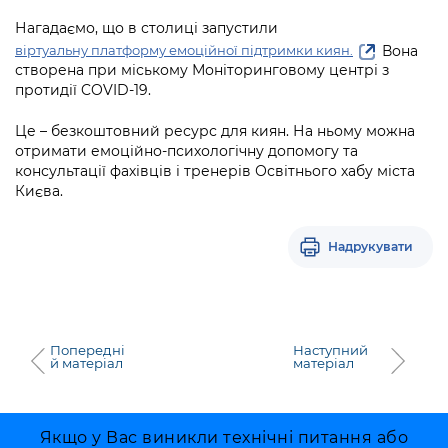
Підприємства, установи, організації
Уряд» – місцевий рівень»
Про відкриті дані
Нагадаємо, що в столиці запустили
Портал Захисників та Захисниць
Kyiv International Relations
Вона
віртуальну платформу емоційної підтримки киян.
Важливе під час воєнного стану
Портал даних Києва
створена при міському Моніторинговому центрі з
Безбар'єрність
Річні звіти
протидії COVID-19.
Публічні дашборди
Портал послуг
Це – безкоштовний ресурс для киян. На ньому можна
Гендерна політика
отримати емоційно-психологічну допомогу та
Міський застосунок Київ Цифровий
консультації фахівців і тренерів Освітнього хабу міста
Безбар'єрність
Києва.
Важливе під час воєнного стану
Київська міська військова адміністрація
Надрукувати
Попередні
Наступний
й матеріал
матеріал
Якщо у Вас виникли технічні питання або