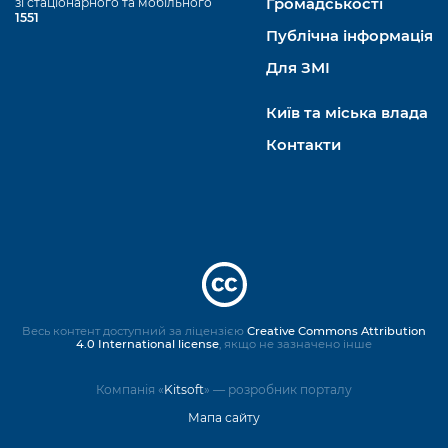
зі стаціонарного та мобільного
Громадськості
1551
Публічна інформація
Для ЗМІ
Київ та міська влада
Контакти
Весь контент доступний за ліцензією
Creative Commons Attribution
4.0 International license
, якщо не зазначено інше
Компанія «
Kitsoft
» — розробник порталу
Мапа сайту