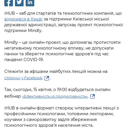
інформації
Рішення та розпорядження
Освіта та навчальні заклади
Громадська експертиза
Медіагалерея
Інформація з обмеженим доступом
Портал Послуг
iHUB – хаб для стартапів та технологічних компаній, що
Проєкти розпоряджень, що
Дороги, транспорт та парковки
Громадський бюджет
відкрився в Києві
за підтримки Київської міської
Підписатися на новини та анонси від
перебувають на погодженні КМВА
Подати запит онлайн
державної адміністрації, запускає проект психологічної
КМДА / Subscribe to announcements
Навколишнє середовище міста
Консультації з громадськістю
підтримки Mindly.
from the KCSA
Рішення Київради
Проекти нормативно-правових та
Містобудування та земельні ділянки
Громадська рада
Mindly – це онлайн-проект, що допомагає протистояти
інших актів
Порядок акредитації медіа /
Контактна інформація
негативному психологічному впливу, не допускати
Accreditation process
Культура, спорт, дозвілля
Петиції
паніки та зберегти психологічне здоров’я під час
Нормативна база
Графік роботи та прийому громадян
пандемії COVID-19.
Подати журналістський запит /
Бізнес та ліцензування
Відкритий бюджет
Питання і відповіді про публічну
Submitting a media request
Вакансії
Стежити за афішами майбутніх лекцій можна на
інформацію
Фінанси та бюджет
Контактний центр
.
сторінці у Facebook
Зйомки в лікарнях в умовах воєнного
Статистика
Порядок оскарження рішень, дій чи
стану / Rules for media coverage of
Безпека та правопорядок
Так, сьогодні, 15 квітня, о 19:00 відбудеться онлайн
Допомога учасникам АТО
бездіяльності розпорядників інформації
hospitals at work under martial law
Звернення громадян
вебінар
«Ефективність vs продуктивність».
Ритуальні послуги
Рада з питань внутрішньо переміщених
Звіти про опрацювання запитів на
Контакти для медіа / Contacts for mass
Регуляторна діяльність
iHUB в онлайн-форматі створює інтерактивні лекції з
осіб при Київській міській військовій
публічну інформацію
media
Іноземцям / For foreigners
професійними психологами, топовими лекторами,
адміністрації
Промисловість і наука Києва
коучами з саморозвитку задля збереження
Інформація для споживачів
психологічного здоров’я населення міста.
Пам'ятки культурної спадщини
«Ініціатива «Партнерство «Відкритий