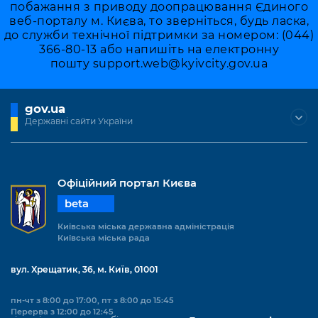
побажання з приводу доопрацювання Єдиного
веб-порталу м. Києва, то зверніться, будь ласка,
до служби технічної підтримки за номером: (044)
366-80-13 або напишіть на електронну
пошту
support.web@kyivcity.gov.ua
gov.ua
Державні сайти України
Офіційний портал Києва
beta
Київська міська державна адміністрація
Київська міська рада
вул. Хрещатик, 36, м. Київ, 01001
пн-чт з 8:00 до 17:00, пт з 8:00 до 15:45
Перерва з 12:00 до 12:45