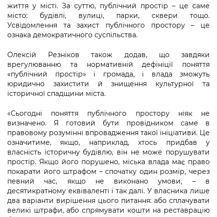
Підприємства, установи, організації
життя у місті. За суттю, публічний простір – це саме
Уряд» – місцевий рівень»
Про відкриті дані
Портал Захисників та Захисниць
місто: будівлі, вулиці, парки, сквери тощо.
Kyiv International Relations
Усвідомлення та захист публічного простору – це
Важливе під час воєнного стану
Портал даних Києва
Безбар'єрність
ознака демократичного суспільства.
Річні звіти
Публічні дашборди
Олексій Резніков також додав, що завдяки
Портал послуг
Гендерна політика
врегулюванню та нормативній дефініції поняття
«публічний простір» і громада, і влада зможуть
Міський застосунок Київ Цифровий
юридично захистити й знищення культурної та
Безбар'єрність
історичної спадщини міста.
Важливе під час воєнного стану
Київська міська військова адміністрація
«Сьогодні поняття публічного простору ніяк не
визначено. Я готовий бути провідником саме в
правовому розумінні впровадження такої ініціативи. Це
означитиме, якщо, наприклад, хтось придбав у
власність історичну будівлю, він не може порушувати
простір. Якщо його порушено, міська влада має право
покарати його штрафом – спочатку один розмір, через
певний час, якщо не виконано умови, – в
десятикратному еквіваленті і так далі. У власника лише
два варіанти вирішення цього питання: або сплачувати
великі штрафи, або спрямувати кошти на реставрацію