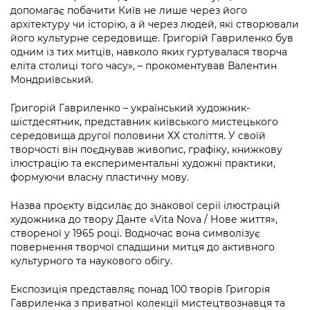
Підприємства, установи, організації
Уряд» – місцевий рівень»
допомагає побачити Київ не лише через його
Про відкриті дані
Портал Захисників та Захисниць
архітектуру чи історію, а й через людей, які створювали
Kyiv International Relations
його культурне середовище. Григорій Гавриленко був
Важливе під час воєнного стану
Портал даних Києва
Безбар'єрність
одним із тих митців, навколо яких гуртувалася творча
Річні звіти
еліта столиці того часу», – прокоментував Валентин
Публічні дашборди
Портал послуг
Мондриївський.
Гендерна політика
Міський застосунок Київ Цифровий
Григорій Гавриленко – український художник-
Безбар'єрність
шістдесятник, представник київського мистецького
середовища другої половини ХХ століття. У своїй
Важливе під час воєнного стану
Київська міська військова адміністрація
творчості він поєднував живопис, графіку, книжкову
ілюстрацію та експериментальні художні практики,
формуючи власну пластичну мову.
Назва проєкту відсилає до знакової серії ілюстрацій
художника до твору Данте «Vita Nova / Нове життя»,
створеної у 1965 році. Водночас вона символізує
повернення творчої спадщини митця до активного
культурного та наукового обігу.
Експозиція представляє понад 100 творів Григорія
Гавриленка з приватної колекції мистецтвознавця та