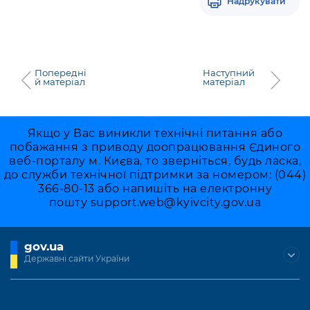
Надрукувати
Попередні
Наступний
й матеріал
матеріал
Якщо у Вас виникли технічні питання або
побажання з приводу доопрацювання Єдиного
веб-порталу м. Києва, то зверніться, будь ласка,
до служби технічної підтримки за номером: (044)
366-80-13 або напишіть на електронну
пошту
support.web@kyivcity.gov.ua
gov.ua
Державні сайти України