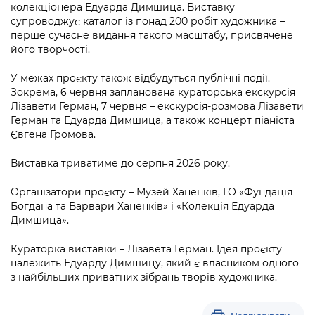
колекціонера Едуарда Димшица. Виставку
супроводжує каталог із понад 200 робіт художника –
перше сучасне видання такого масштабу, присвячене
його творчості.
У межах проєкту також відбудуться публічні події.
Зокрема, 6 червня запланована кураторська екскурсія
Лізавети Герман, 7 червня – екскурсія-розмова Лізавети
Герман та Едуарда Димшица, а також концерт піаніста
Євгена Громова.
Виставка триватиме до серпня 2026 року.
Організатори проєкту – Музей Ханенків, ГО «Фундація
Богдана та Варвари Ханенків» і «Колекція Едуарда
Димшица».
Кураторка виставки – Лізавета Герман. Ідея проєкту
належить Едуарду Димшицу, який є власником одного
з найбільших приватних зібрань творів художника.