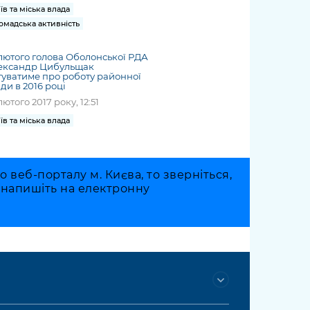
їв та міська влада
омадська активність
лютого голова Оболонської РДА
ександр Цибульщак
туватиме про роботу районної
ди в 2016 році
лютого 2017 року, 12:51
їв та міська влада
веб-порталу м. Києва, то зверніться,
о напишіть на електронну