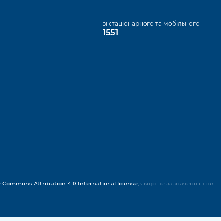
а
зі стаціонарного та мобільного
1551
e Commons Attribution 4.0 International license
, якщо не зазначено інше