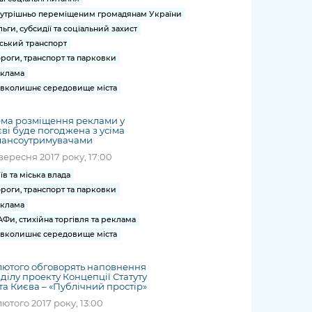
утрішньо переміщеним громадянам України
льги, субсидії та соціальний захист
ський транспорт
роги, транспорт та парковки
клама
вколишнє середовище міста
ма розміщення реклами у
ві буде погоджена з усіма
лансоутримувачами
вересня 2017 року, 17:00
їв та міська влада
роги, транспорт та парковки
клама
Фи, стихійна торгівля та реклама
вколишнє середовище міста
лютого обговорять наповнення
ділу проекту Концепції Статуту
та Києва – «Публічний простір»
лютого 2017 року, 13:00