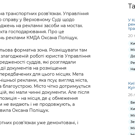
Громадська
Вакансії
Відкритий бюд
ся на
Т
експертиза
Фінанси та бюджет
Інформація з
Поря
новин
на транспортних розв’язках. Управління
Статистика
Контактний це
та медицина
обмеженим
оска
анонс
о справу у Верховному Суді щодо
У К
Громадський
Безпека та
доступом
рішен
КМДА
ре
джень на рекламні засоби на мостах.
Звернення громадян
 навчальні
бюджет
правопорядок
тра
безді
Subsc
єкта господарювання. Про це
20 
Подати запит
розпо
to
ань реклами КМДА Оксана Поліщук.
Регуляторна діяльність
Ритуальні послуги
онлайн
інфор
anno
Ки
транспорт та
ульова форматна зона. Розміщувати там
Мі
ment
Іноземцям / For
Проекти
 злагодженій роботі юристів Управління
Звіти
До
from 
foreigners
редженості суддів, які розглядали
нормативно-
Ре
опра
KCSA
шнє
дії документів на розміщення
На
правових та
запит
передбачених для цього місцях. Мета
ще міста
інших актів
публі
ішньої реклами, яка псує вигляд міста,
Киї
інфо
благоустрою. Місто чітко дотримується
Kyi
ій, які мали чинні документи. Але після
26 
 позиція – на місця, де є обмеження
Бе
и не видають і не продовжують, а
Ки
аявила Оксана Поліщук.
Мі
Зе
ртних розв’язках уже демонтовані, і
Мі
Ін