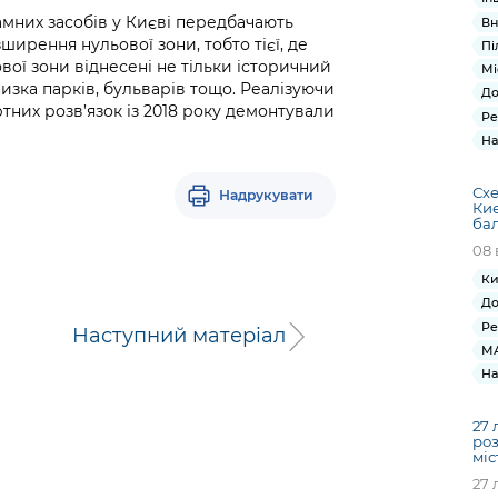
мних засобів у Києві передбачають
Вн
ширення нульової зони, тобто тієї, де
Пі
ої зони віднесені не тільки історичний
Мі
низка парків, бульварів тощо. Реалізуючи
До
тних розв’язок із 2018 року демонтували
Ре
На
Схе
Надрукувати
Киє
ба
08 
Ки
До
Ре
Наступний матеріал
МА
На
27 
роз
міс
27 