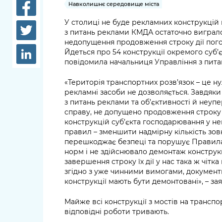
довідки
Навколишнє середовище міста
Структура
У столиці не буде рекламних конструкцій 
Лікарні 
з питань реклами КМДА остаточно виграл
Рішення та розпорядження
недопущення продовження строку дії пого
Освіта та
Йдеться про 54 конструкції окремого суб’
Проєкти розпоряджень, що
заклади
повідомила начальниця Управління з пит
перебувають на погодженні
КМВА
Дороги, 
«Територія транспортних розв’язок – це н
парковки
рекламні засоби не дозволяється. Завдяки
з питань реклами та об’єктивності й неупе
Навколи
справу, не допущено продовження строку 
конструкцій суб’єкта господарювання у не
середови
правил – зменшити надмірну кількість зовн
перешкоджає безпеці та порушує Правила 
норм і не здійснювало демонтаж конструкц
завершення строку їх дії у нас така ж чітка
згідно з уже чинними вимогами, документ
конструкції мають бути демонтовані», – з
Майже всі конструкції з мостів на транспо
відповідні роботи тривають.