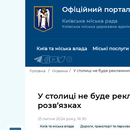
Офіційний портал
Київська міська рада
Київська міська державна адмін
Київ та міська влада
Міські послуги
У столиці не буде рекламни
Головна
Новини
Київський міський голова
Будинок 
послуги
У столиці не буде ре
Київська міська рада
розв’язках
Пільги, су
Про Київ
соціальн
25 липня 2024 року, 16:30
Керівництво КМДА
Паспорт, 
Київ та міська влада
Дороги, транспорт та парков