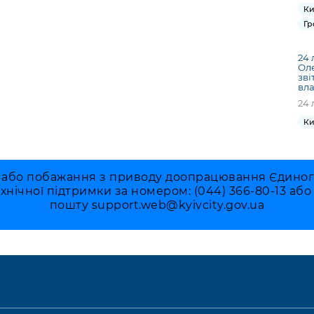
Ки
Гр
24 
Ол
зві
вла
24 
Ки
 або побажання з приводу доопрацювання Єдиного 
ехнічної підтримки за номером: (044) 366-80-13 аб
пошту
support.web@kyivcity.gov.ua