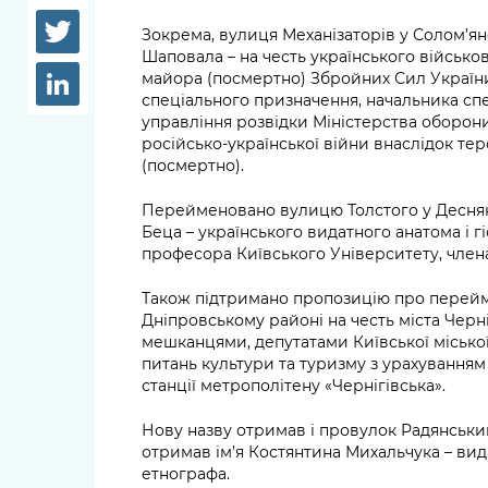
довідки
Структура
Зокрема, вулиця Механізаторів у Солом’я
Лікарні 
Шаповала – на честь українського військо
Рішення та розпорядження
майора (посмертно) Збройних Сил України
спеціального призначення, начальника сп
Освіта та
Проєкти розпоряджень, що
управління розвідки Міністерства оборони
заклади
російсько-української війни внаслідок те
перебувають на погодженні
(посмертно).
КМВА
Дороги, 
парковки
Перейменовано вулицю Толстого у Десня
Беца – українського видатного анатома і гі
Навколи
професора Київського Університету, члена
середови
Також підтримано пропозицію про перейм
Дніпровському районі на честь міста Черні
мешканцями, депутатами Київської міської
питань культури та туризму з урахуванням 
станції метрополітену «Чернігівська».
Нову назву отримав і провулок Радянськи
отримав ім’я Костянтина Михальчука – вид
етнографа.