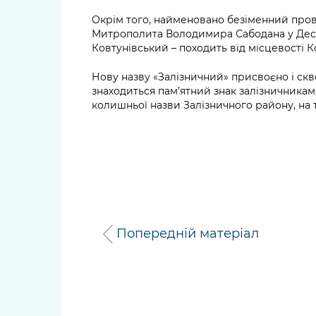
Окрім того, найменовано безіменний пров
Митрополита Володимира Сабодана у Десн
Ковтунівський – походить від місцевості К
Нову назву «Залізничний» присвоєно і скв
знаходиться пам’ятний знак залізничникам
колишньої назви Залізничного району, на 
Попередній матеріал