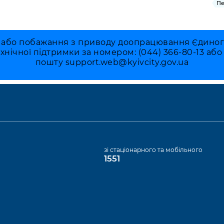
Пе
 або побажання з приводу доопрацювання Єдиного 
ехнічної підтримки за номером: (044) 366-80-13 аб
пошту
support.web@kyivcity.gov.ua
а
зі стаціонарного та мобільного
1551