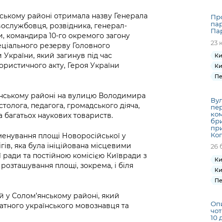
Громадська
Вакансії
Відкритий бюд
ся на
експертиза
Фінанси та бюджет
Інформація з
Поря
новин
нському районі отримала назву Генерала
Про
Статистика
Контактний це
пар
та медицина
вослужбовця, розвідника, генерал-
обмеженим
оска
анонс
Па
Громадський
Безпека та
, командира 10-го окремого загону
доступом
рішен
КМДА
23 
Звернення громадян
еціального резерву Головного
 навчальні
бюджет
правопорядок
безді
Subsc
 України, який загинув під час
Ки
Подати запит
розпо
to
рористичного акту, Героя України
Регуляторна діяльність
Ки
Ритуальні послуги
онлайн
інфор
anno
Пе
транспорт та
ment
Іноземцям / For
Проекти
Звіти
from 
нському районі на вулицю Володимира
foreigners
Вул
нормативно-
опра
столога, педагога, громадського діяча,
KCSA
пер
шнє
ком
правових та
 багатьох наукових товариств.
запит
бри
ще міста
інших актів
публі
при
Ко
енування площі Новоросійської у
інфо
гів, яка була ініційована місцевими
26 
 ради та постійною комісією Київради з
Ки
розташування площі, зокрема, і біля
Ки
Пе
й у Солом’янському районі, який
Оп
атного українського мовознавця та
чот
10 