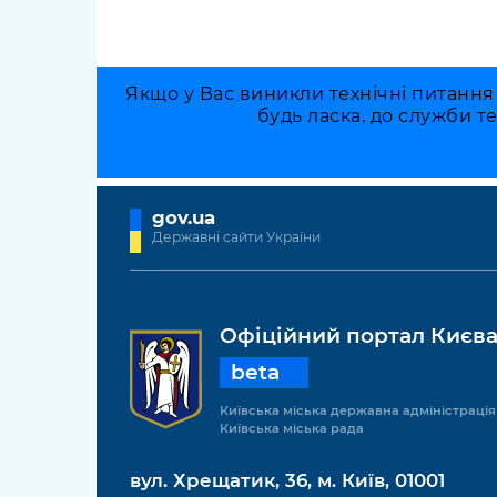
Якщо у Вас виникли технічні питання
будь ласка, до служби т
gov.ua
Державні сайти України
Офіційний портал Києв
beta
Київська міська державна адміністрація
Київська міська рада
вул. Хрещатик, 36, м. Київ, 01001