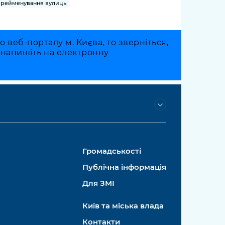
рейменування вулиць
веб-порталу м. Києва, то зверніться,
о напишіть на електронну
Громадськості
Публічна інформація
Для ЗМІ
Київ та міська влада
Контакти