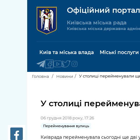
Офіційний портал
Київська міська рада
Київська міська державна адмін
Київ та міська влада
Міські послуги
У столиці перейменували ще
Головна
Новини
Київський міський голова
Будинок 
послуги
У столиці перейменув
Київська міська рада
Пільги, су
06 грудня 2018 року, 17:26
Про Київ
соціальн
Перейменування вулиць
Керівництво КМДА
Паспорт, 
Київрада перейменувала сьогодні ще дві у