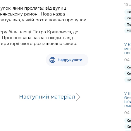
15 
улок, який пролягає від вулиці
Ки
янському районі. Нова назва –
Ки
овтунівка, у якій розташовано провулок.
Пе
Мі
еру біля площі Петра Кривоноса, де
. Пропонована назва походить від
території якого розташовано сквер.
У К
міс
пов
04 
Надрукувати
Ки
Ки
Пе
У Ш
Наступний матеріал
без
ім’
Ви
04 
Ки
Ки