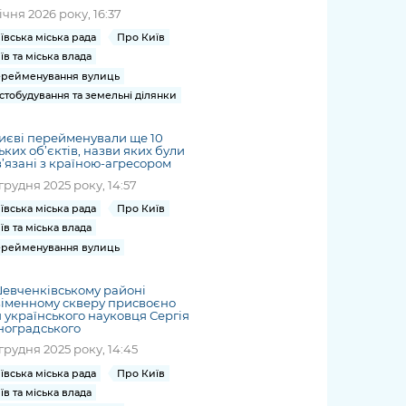
січня 2026 року, 16:37
ївська міська рада
Про Київ
їв та міська влада
рейменування вулиць
стобудування та земельні ділянки
иєві перейменували ще 10
ьких об’єктів, назви яких були
’язані з країною-агресором
грудня 2025 року, 14:57
ївська міська рада
Про Київ
їв та міська влада
рейменування вулиць
евченківському районі
іменному скверу присвоєно
я українського науковця Сергія
ноградського
грудня 2025 року, 14:45
ївська міська рада
Про Київ
їв та міська влада