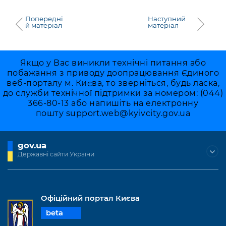
Попередні
Наступний
й матеріал
матеріал
Якщо у Вас виникли технічні питання або
побажання з приводу доопрацювання Єдиного
веб-порталу м. Києва, то зверніться, будь ласка,
до служби технічної підтримки за номером: (044)
366-80-13 або напишіть на електронну
пошту
support.web@kyivcity.gov.ua
gov.ua
Державні сайти України
Офіційний портал Києва
beta