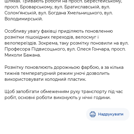
шляхах. Тривають роботи на просп. Берестейському,
Підприємства, установи, організації
Уряд» – місцевий рівень»
Про відкриті дані
просп. Броварському, вул. Братиславській, вул.
Портал Захисників та Захисниць
Солом’янській, вул. Богдана Хмельницького, вул.
Kyiv International Relations
Важливе під час воєнного стану
Портал даних Києва
Володимирській.
Безбар'єрність
Річні звіти
Публічні дашборди
Особливу увагу фахівці приділяють поновленню
Портал послуг
розмітки пішохідних переходів, велосмуг і
Гендерна політика
велопереїздів. Зокрема, таку розмітку поновили на вул.
Міський застосунок Київ Цифровий
Професора Підвисоцького, вул. Олеся Гончара, просп.
Безбар'єрність
Миколи Бажана.
Важливе під час воєнного стану
Київська міська військова адміністрація
Розмітку поновлюють дорожньою фарбою, а за кілька
тижнів температурний режим уночі дозволить
використовувати холодний пластик.
Щоб запобігати обмеженням руху транспорту під час
робіт, основні роботи виконують у нічні години.
Надрукувати